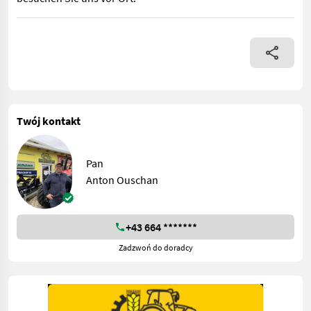
Krone Swadro TC 640, Mittelschwader mit 2x 10 Arme, 4 Zinken p
Twój kontakt
Pan
Anton Ouschan
+43 664 *******
Zadzwoń do doradcy