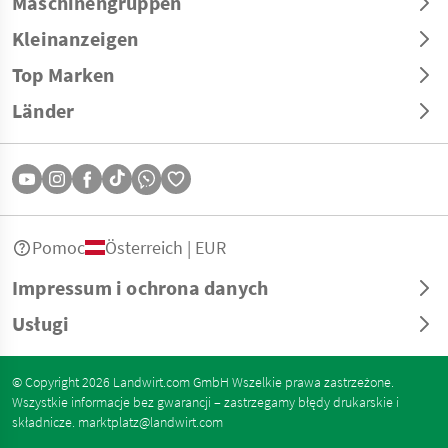
Maschinengruppen
Kleinanzeigen
Top Marken
Länder
Pomoc
Österreich | EUR
Impressum i ochrona danych
Usługi
© Copyright 2026 Landwirt.com GmbH Wszelkie prawa zastrzeżone.
Wszystkie informacje bez gwarancji – zastrzegamy błędy drukarskie i
składnicze.
marktplatz@landwirt.com