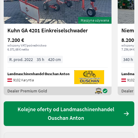
Maszyna używana
Kuhn GA 4201 Einkreiselschwader
Niemey
7.200 €
8.200 €
wliczony VAT/pośrednictwo
wliczony V
6.371,68 € netto
7.256,64 € n
R. prod. 2022
35 h
420 cm
340 h
Landmaschinenhandel Ouschan Anton
Landmasc
9102 Karyntia
9102 K
Dealer Premium Gold
Dealer 
Kolejne oferty od Landmaschinenhandel
Ouschan Anton