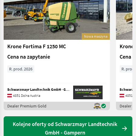
Nowa maszyna
Krone Fortima F 1250 MC
Krone 
Cena na zapytanie
Cena n
R. prod. 2026
R. prod.
Schwarzmayr Landtechnik GmbH - Gampern
4851 Dolna Austria
4851 Do
Dealer Premium Gold
Dealer 
Kolejne oferty od Schwarzmayr Landtechnik
GmbH - Gampern