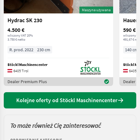
Maszyna używana
Hydrac SK 230
Hauer 
4.500 €
590 €
wliczony VAT 20%
wliczony V
3.750 € netto
491,67 € net
R. prod. 2022
230 cm
140 cm
Stöckl Maschinencenter
Stöckl Ma
6405 Tirol
6405 Ti
Dealer Premium Plus
Dealer P
Kolejne oferty od Stöckl Maschinencenter
To może również Cię zainteresować
ODPOWIEDNIE KATEGORIE