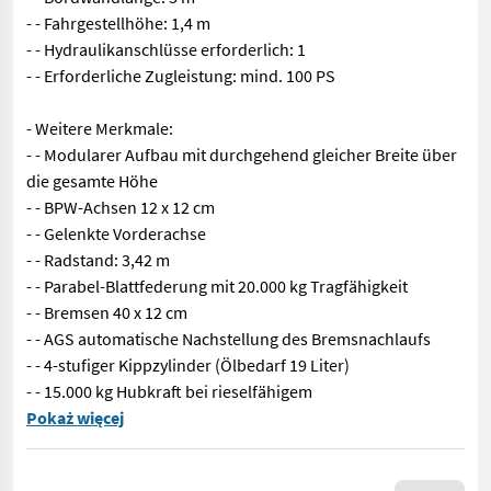
- - Fahrgestellhöhe: 1,4 m
- - Hydraulikanschlüsse erforderlich: 1
- - Erforderliche Zugleistung: mind. 100 PS
- Weitere Merkmale:
- - Modularer Aufbau mit durchgehend gleicher Breite über
die gesamte Höhe
- - BPW-Achsen 12 x 12 cm
- - Gelenkte Vorderachse
- - Radstand: 3,42 m
- - Parabel-Blattfederung mit 20.000 kg Tragfähigkeit
- - Bremsen 40 x 12 cm
- - AGS automatische Nachstellung des Bremsnachlaufs
- - 4-stufiger Kippzylinder (Ölbedarf 19 Liter)
- - 15.000 kg Hubkraft bei rieselfähigem
Neu Krampe FLEXBODY ZDK18-500 15.000 kg Zuladung, Dreiseiten-Ki
Pokaż więcej