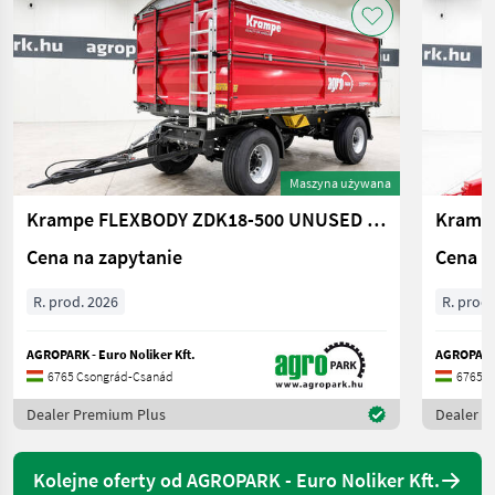
Maszyna używana
Krampe FLEXBODY ZDK18-500 UNUSED 15,000 kg load capacit
Cena na zapytanie
Cena n
R. prod. 2026
R. prod.
AGROPARK - Euro Noliker Kft.
AGROPARK 
6765 Csongrád-Csanád
6765 C
Dealer Premium Plus
Dealer P
Kolejne oferty od AGROPARK - Euro Noliker Kft.