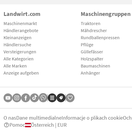
Landwirt.com
Maschinengruppen
Maschinenmarkt
Traktoren
Händlerangebote
Mähdrescher
Kleinanzeigen
Rundballenpressen
Händlersuche
Pflüge
Versteigerungen
Güllefässer
Alle Kategorien
Holzspalter
Alle Marken
Baumaschinen
Anzeige aufgeben
Anhänger
O nas
Dane multimedialne
Informacje o plikach cookie
Och
Pomoc
Österreich | EUR