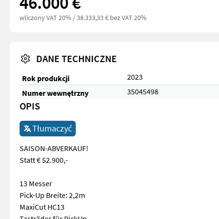
46.000 €
wliczony VAT 20%
/ 38.333,33 € bez VAT 20%
DANE TECHNICZNE
2023
Rok produkcji
35045498
Numer wewnętrzny
OPIS
Tłumaczyć
SAISON-ABVERKAUF!
Statt € 52.900,-
13 Messer
Pick-Up Breite: 2,2m
MaxiCut HC13
Tasträder für PickUp