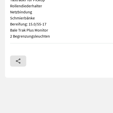
Rollendiederhalter
Netzbindung
Schmierbänke
Bereifung: 15.0/55-17
Bale Trak Plus Monitor
2 Begrenzungsleuchten
SAISON-ABVERKAUF! Statt € 52.900,- 13 Messer Pick-Up Breit