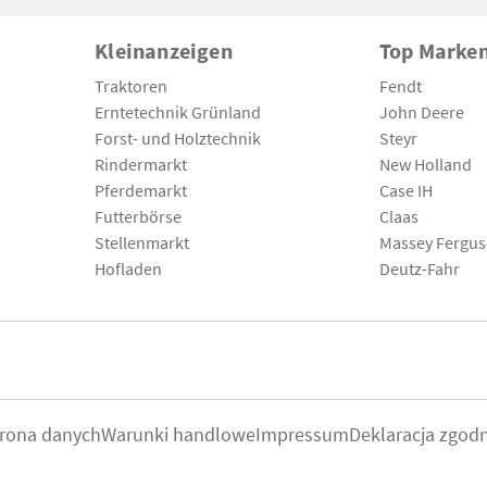
Kleinanzeigen
Top Marke
Traktoren
Fendt
Erntetechnik Grünland
John Deere
Forst- und Holztechnik
Steyr
Rindermarkt
New Holland
Pferdemarkt
Case IH
Futterbörse
Claas
Stellenmarkt
Massey Fergu
Hofladen
Deutz-Fahr
rona danych
Warunki handlowe
Impressum
Deklaracja zgod