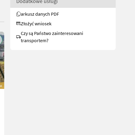
Dodatkowe usługi
arkusz danych PDF
Złożyć wniosek
Czy są Państwo zainteresowani
transportem?
a
John Deere 5100 M
79.000 €
wliczony VAT 20%
65.833,33 € netto
101 KM/74 kW