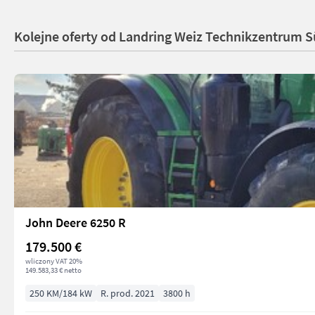
Kolejne oferty od Landring Weiz Technikzentrum 
John Deere 6250 R
179.500 €
wliczony VAT 20%
149.583,33 € netto
250 KM/184 kW
R. prod. 2021
3800 h