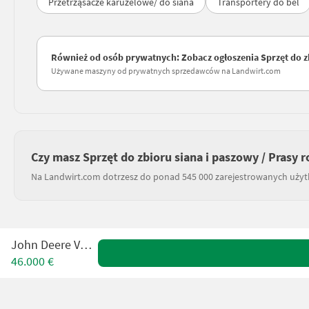
Przetrząsacze karuzelowe/ do siana
Transportery do bel
Również od osób prywatnych: Zobacz ogłoszenia Sprzęt do zbi
Używane maszyny od prywatnych sprzedawców na Landwirt.com
Czy masz Sprzęt do zbioru siana i paszowy / Prasy r
Na Landwirt.com dotrzesz do ponad 545 000 zarejestrowanych uży
John Deere V451M
46.000 €