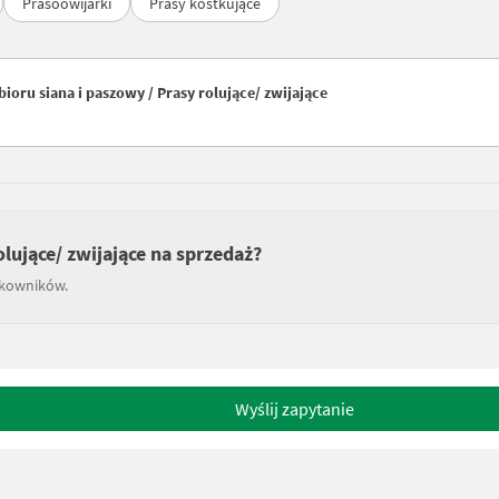
Prasoowijarki
Prasy kostkujące
oru siana i paszowy / Prasy rolujące/ zwijające
olujące/ zwijające na sprzedaż?
tkowników.
Wyślij zapytanie