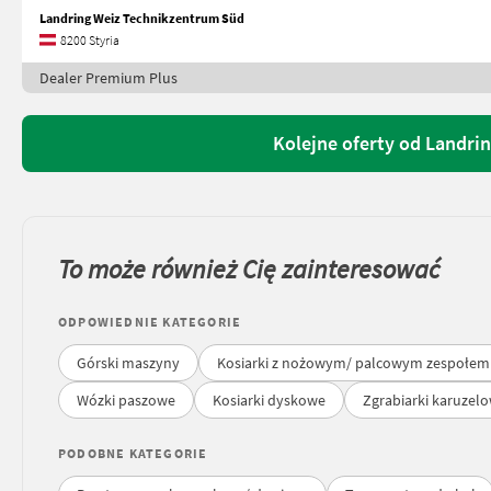
Landring Weiz Technikzentrum Süd
8200 Styria
Dealer Premium Plus
Kolejne oferty od Landri
To może również Cię zainteresować
ODPOWIEDNIE KATEGORIE
Górski maszyny
Kosiarki z nożowym/ palcowym zespołem
Wózki paszowe
Kosiarki dyskowe
Zgrabiarki karuzelo
PODOBNE KATEGORIE