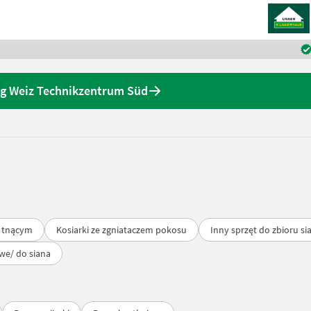
ng Weiz Technikzentrum Süd
 tnącym
Kosiarki ze zgniataczem pokosu
Inny sprzęt do zbioru si
we/ do siana