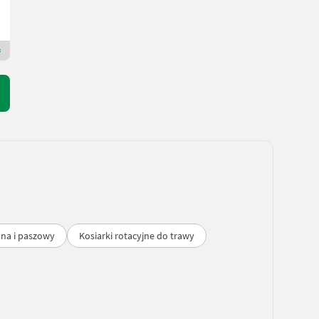
Landring Weiz Technikzentrum Süd
8200 Styria
Dealer Premium Plus
ana i paszowy
Kosiarki rotacyjne do trawy