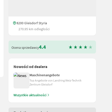
8200 Gleisdorf Styria
270.95 km odległości
zbindung Schmierbänke Bereifung: 15.0/55-17 Bale Trak Plus Monit
4.4
Ocena sprzedawcy
Nowości od dealera
Maschinenangebote
Top Angebote von Landring Weiz-Technik
Zentrum Gleisdorf
Wszystkie aktualności