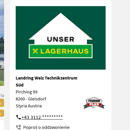
Landring Weiz Technikzentrum
Süd
Pirching 99
ria
8200 - Gleisdorf
y
Styria Austria
y
+43 3112 *********
Poproś o oddzwonienie