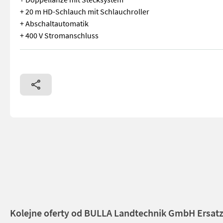
+ 20 m HD-Schlauch mit Schlauchroller
+ Abschaltautomatik
+ 400 V Stromanschluss
IPC PW H40 - D1915 + Hochdruckreiniger - Heißwasser + 190 b
Kolejne oferty od BULLA Landtechnik GmbH Ersatz