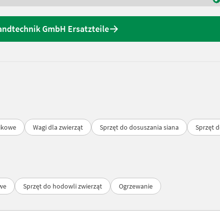
andtechnik GmbH Ersatzteile
nikowe
Wagi dla zwierząt
Sprzęt do dosuszania siana
Sprzęt d
owe
Sprzęt do hodowli zwierząt
Ogrzewanie