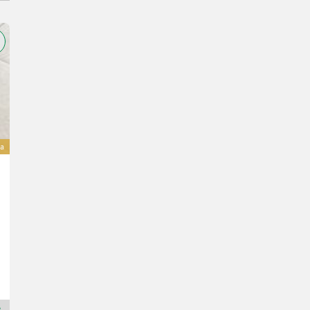
a
IPC Play 440 M Staubsauger
690 €
wliczony VAT 20%
575 € netto
R. prod. 2025
BULLA Landtechnik GmbH Ersatzteile
4595 Dolna Austria
Dealer Premium Plus