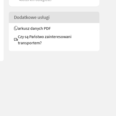
Dodatkowe usługi
nstellbar + Doppellanze mit Stecksystem + 20 m HD-Schlauch mit Sch
arkusz danych PDF
Czy są Państwo zainteresowani
transportem?