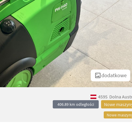
dodatkowe
4595
Dolna Austr
Nowe maszyn
406.89 km odległości
Nowe maszyn