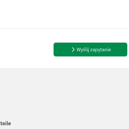
ar Druck + 900 Liter / Stunde + 30 bis 140 Grad Heiztemperatur ei
Wyślij zapytanie
teile