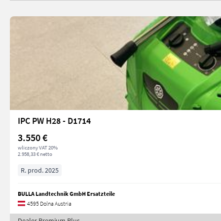
IPC PW H28 - D1714
3.550 €
wliczony VAT 20%
2.958,33 € netto
R. prod. 2025
BULLA Landtechnik GmbH Ersatzteile
4595 Dolna Austria
Dealer Premium Plus