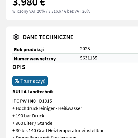
3.980 €
wliczony VAT 20%
/ 3.316,67 € bez VAT 20%
DANE TECHNICZNE
2025
Rok produkcji
5631135
Numer wewnętrzny
OPIS
Tłumaczyć
BULLA Landtechnik
IPC PW H40 - D1915
+ Hochdruckreiniger - Heißwasser
+ 190 bar Druck
+ 900 Liter / Stunde
+ 30 bis 140 Grad Heiztemperatur einstellbar
+ Doppellanze mit Stecksystem