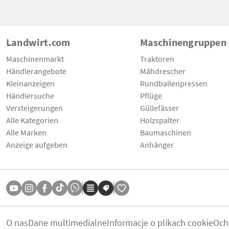
Landwirt.com
Maschinengruppen
Maschinenmarkt
Traktoren
Händlerangebote
Mähdrescher
Kleinanzeigen
Rundballenpressen
Händlersuche
Pflüge
Versteigerungen
Güllefässer
Alle Kategorien
Holzspalter
Alle Marken
Baumaschinen
Anzeige aufgeben
Anhänger
O nas
Dane multimedialne
Informacje o plikach cookie
Och