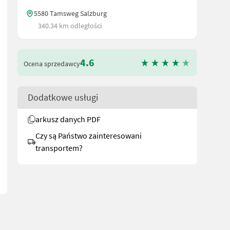
5580 Tamsweg Salzburg
340.34 km odległości
4.6
Ocena sprzedawcy
Dodatkowe usługi
arkusz danych PDF
eite 230mm - Baujahr 2021 - Eigengewicht ca. 69kg Näheres gerne 
Czy są Państwo zainteresowani
transportem?