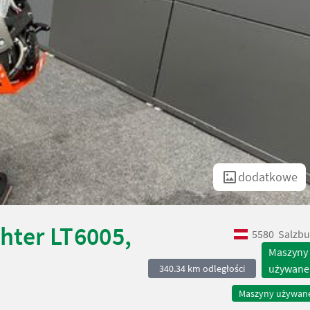
dodatkowe
hter LT6005,
5580
Salzbu
Maszyny
używane
340.34 km odległości
Maszyny używan