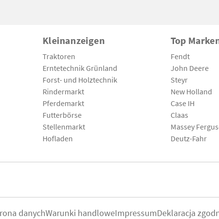
Kleinanzeigen
Top Marke
Traktoren
Fendt
Erntetechnik Grünland
John Deere
Forst- und Holztechnik
Steyr
Rindermarkt
New Holland
Pferdemarkt
Case IH
Futterbörse
Claas
Stellenmarkt
Massey Fergu
Hofladen
Deutz-Fahr
rona danych
Warunki handlowe
Impressum
Deklaracja zgod