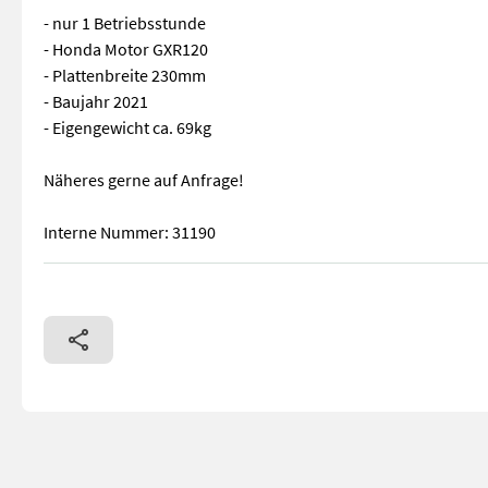
- nur 1 Betriebsstunde
- Honda Motor GXR120
- Plattenbreite 230mm
- Baujahr 2021
- Eigengewicht ca. 69kg
Näheres gerne auf Anfrage!
Interne Nummer: 31190
Gebrauchter, aber neuwertiger Husqvarna Stampfer/Verdichte