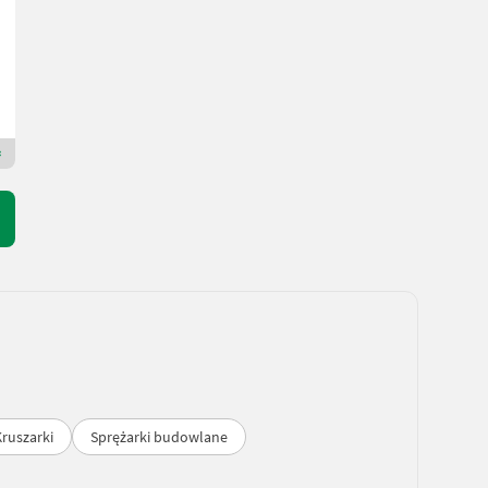
R. prod. 2018
Mühlbacher Maschinen GmbH
5580 Salzburg
Dealer Premium Plus
Kruszarki
Sprężarki budowlane