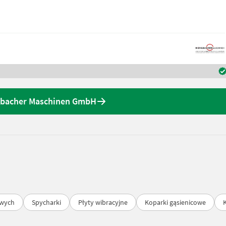
hlbacher Maschinen GmbH
owych
Spycharki
Płyty wibracyjne
Koparki gąsienicowe