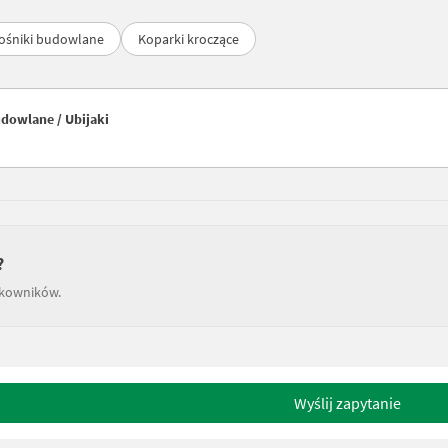
ośniki budowlane
Koparki kroczące
dowlane / Ubijaki
?
tkowników.
Wyślij zapytanie