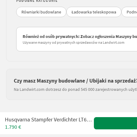
PODOBNE KATEGORIE
Równiarki budowlane
Ładowarka teleskopowa
Podn
Również od osób prywatnych: Zobacz ogłoszenia Maszyny bu
Używane maszyny od prywatnych sprzedawców na Landwirt.com
Czy masz Maszyny budowlane / Ubijaki na sprzedaż
Na Landwirt.com dotrzesz do ponad 545 000 zarejestrowanych uży
Husqvarna Stampfer Verdichter LT6005, gebraucht
1.790 €