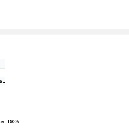
a 1)
ter LT6005