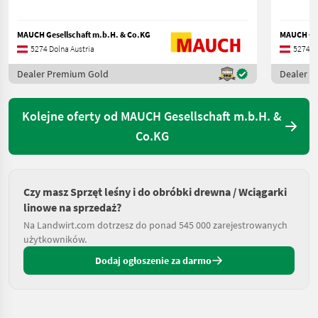
MAUCH Gesellschaft m.b.H. & Co.KG
MAUCH Ges
5274 Dolna Austria
5274 Do
Dealer Premium Gold
Dealer 
Kolejne oferty od MAUCH Gesellschaft m.b.H. &
Co.KG
Czy masz Sprzęt leśny i do obróbki drewna / Wciągarki
linowe na sprzedaż?
Na Landwirt.com dotrzesz do ponad 545 000 zarejestrowanych
użytkowników.
Dodaj ogłoszenie za darmo