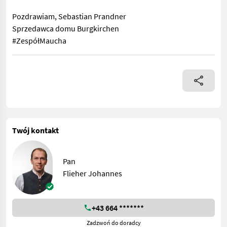
Pozdrawiam, Sebastian Prandner
Sprzedawca domu Burgkirchen
#ZespółMaucha
Holzknecht HS 150, 5 ton, lina 70m/10, 170 kg. Urządzenie zn
Twój kontakt
Pan
Flieher Johannes
+43 664 *******
Zadzwoń do doradcy