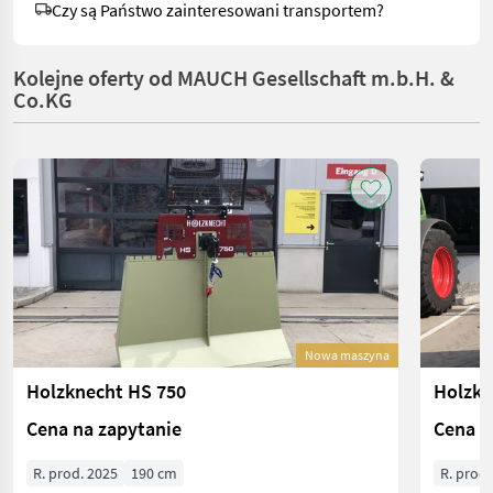
Czy są Państwo zainteresowani transportem?
Kolejne oferty od MAUCH Gesellschaft m.b.H. &
Co.KG
Nowa maszyna
Holzknecht HS 750
Holzkn
Cena na zapytanie
Cena n
R. prod. 2025
190 cm
R. prod.