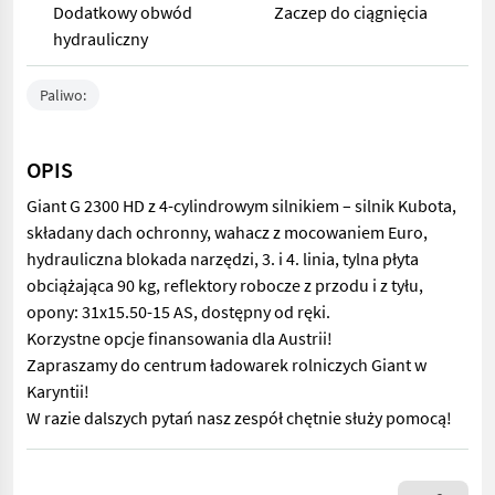
Dodatkowy obwód
Zaczep do ciągnięcia
hydrauliczny
Paliwo:
OPIS
Giant G 2300 HD z 4-cylindrowym silnikiem – silnik Kubota,
składany dach ochronny, wahacz z mocowaniem Euro,
hydrauliczna blokada narzędzi, 3. i 4. linia, tylna płyta
obciążająca 90 kg, reflektory robocze z przodu i z tyłu,
opony: 31x15.50-15 AS, dostępny od ręki.
Korzystne opcje finansowania dla Austrii!
Zapraszamy do centrum ładowarek rolniczych Giant w
Karyntii!
W razie dalszych pytań nasz zespół chętnie służy pomocą!
Giant G 2300 HD z 4-cylindrowym silnikiem – silnik Kubota, skła