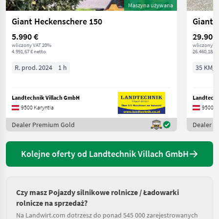
Maszyna używana
Giant Heckenschere 150
Giant 
5.990 €
29.900
wliczony VAT 20%
wliczony V
4.991,67 € netto
26.460,18 € 
R. prod. 2024
1 h
35 KM/2
Landtechnik Villach GmbH
Landtechn
9500 Karyntia
9500 K
Dealer Premium Gold
Dealer 
Kolejne oferty od Landtechnik Villach GmbH
Czy masz Pojazdy silnikowe rolnicze / Ładowarki
rolnicze na sprzedaż?
Na Landwirt.com dotrzesz do ponad 545 000 zarejestrowanych