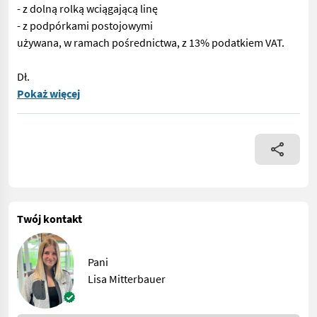
- z dolną rolką wciągającą linę
- z podpórkami postojowymi
używana, w ramach pośrednictwa, z 13% podatkiem VAT.
Dł.
Nr katalogowy: 72123 Wciągarka linowa - o sile uciągu 6 ton -
Pokaż więcej
Twój kontakt
Pani
Lisa Mitterbauer