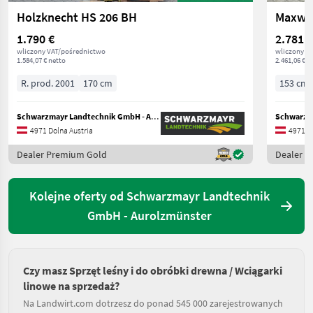
Holzknecht HS 206 BH
Maxwal
1.790 €
2.781 €
wliczony VAT/pośrednictwo
wliczony V
1.584,07 € netto
2.461,06 € n
R. prod. 2001
170 cm
153 cm
Schwarzmayr Landtechnik GmbH - Aurolzmünster
4971 Dolna Austria
4971 Do
Dealer Premium Gold
Dealer 
Kolejne oferty od Schwarzmayr Landtechnik
GmbH - Aurolzmünster
Czy masz Sprzęt leśny i do obróbki drewna / Wciągarki
linowe na sprzedaż?
Na Landwirt.com dotrzesz do ponad 545 000 zarejestrowanych