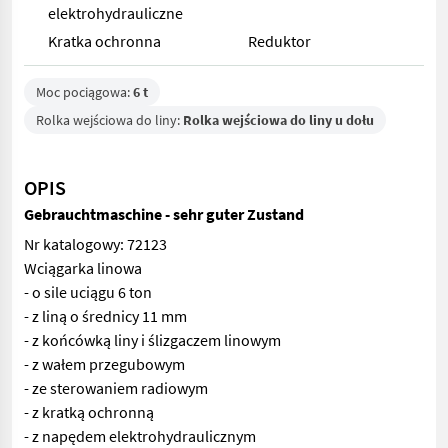
elektrohydrauliczne
Kratka ochronna
Reduktor
Moc pociągowa:
6 t
Rolka wejściowa do liny:
Rolka wejściowa do liny u dołu
OPIS
Gebrauchtmaschine - sehr guter Zustand
Nr katalogowy: 72123
Wciągarka linowa
- o sile uciągu 6 ton
- z liną o średnicy 11 mm
- z końcówką liny i ślizgaczem linowym
- z wałem przegubowym
- ze sterowaniem radiowym
- z kratką ochronną
- z napędem elektrohydraulicznym