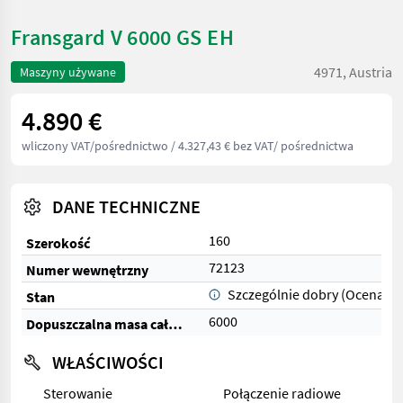
Fransgard V 6000 GS EH
4971, Austria
Maszyny używane
4.890 €
wliczony VAT/pośrednictwo
/ 4.327,43 € bez VAT/ pośrednictwa
DANE TECHNICZNE
160
Szerokość
72123
Numer wewnętrzny
Szczególnie dobry (Ocena 1)
Stan
6000
Dopuszczalna masa całkowita (kg)
WŁAŚCIWOŚCI
Sterowanie
Połączenie radiowe