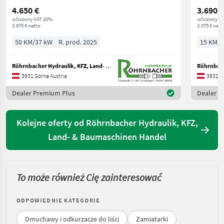
4.650 €
3.690 €
wliczony VAT 20%
wliczony V
3.875 € netto
3.075 € nett
50 KM/37 kW
R. prod. 2025
15 KM/1
Röhrnbacher Hydraulik, KFZ, Land- & Baumaschinen Handel
3931 Górna Austria
3931 G
Dealer Premium Plus
Dealer P
Kolejne oferty od Röhrnbacher Hydraulik, KFZ,
Land- & Baumaschinen Handel
To może również Cię zainteresować
ODPOWIEDNIE KATEGORIE
Dmuchawy i odkurzacze do liści
Zamiatarki