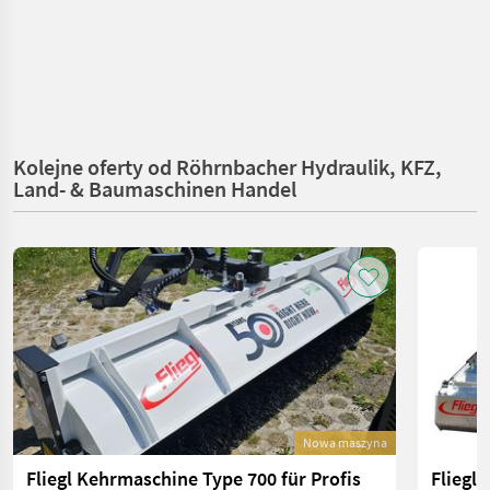
Kolejne oferty od Röhrnbacher Hydraulik, KFZ,
Land- & Baumaschinen Handel
Nowa maszyna
Fliegl Kehrmaschine Type 700 für Profis
Fliegl