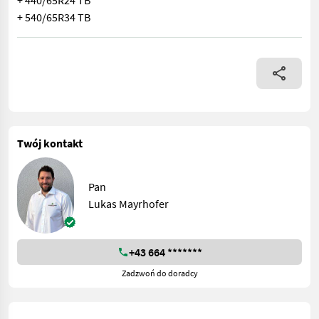
+ 440/65R24 TB
+ 540/65R34 TB
+ Power Setting2 + Vorwärmpaket + Oberlenker SK hydr. Kat. 3/
Twój kontakt
Pan
Lukas Mayrhofer
+43 664 *******
Zadzwoń do doradcy