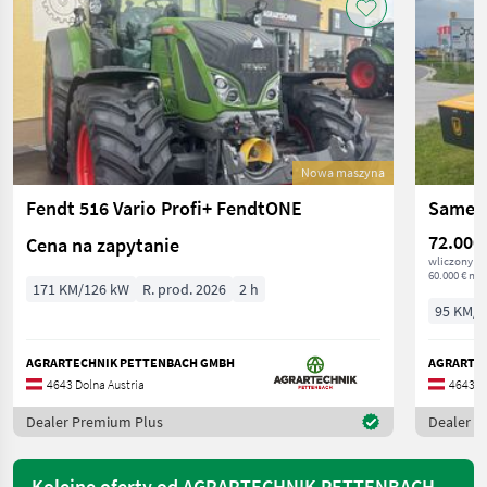
Nowa maszyna
Fendt 516 Vario Profi+ FendtONE
Same E
72.000
Cena na zapytanie
wliczony V
60.000 € net
171 KM/126 kW
R. prod. 2026
2 h
95 KM/7
AGRARTECHNIK PETTENBACH GMBH
AGRARTE
4643 Dolna Austria
4643 Do
Dealer Premium Plus
Dealer P
Kolejne oferty od AGRARTECHNIK PETTENBACH