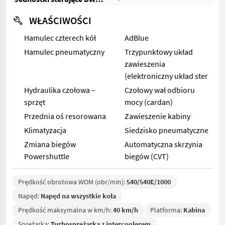
WŁAŚCIWOŚCI
Hamulec czterech kół
AdBlue
Hamulec pneumatyczny
Trzypunktowy układ
zawieszenia
(elektroniczny układ ster
Hydraulika czołowa –
Czołowy wał odbioru
sprzęt
mocy (cardan)
Przednia oś resorowana
Zawieszenie kabiny
Klimatyzacja
Siedzisko pneumatyczne
Zmiana biegów
Automatyczna skrzynia
Powershuttle
biegów (CVT)
Prędkość obrotowa WOM (obr/min):
540/540E/1000
Napęd:
Napęd na wszystkie koła
Prędkość maksymalna w km/h:
40 km/h
Platforma:
Kabina
Sprężarka:
Turbosprężarka z intercoolerem