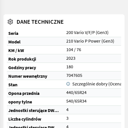
DANE TECHNICZNE
200 Vario V/F/P (Gen3)
Seria
210 Vario P Power (Gen3)
Model
104 / 76
KM / kW
2023
Rok produkcji
180
Godziny pracy
7047605
Numer wewnętrzny
Szczególnie dobry (Ocena 1)
Stan
440/65R24
Opona przednia
540/65R34
opony tylne
4
Jednostki sterujące DW (razem)
3
Liczba cylindrów
4
Jednostki sterujące DW (elektryczne)