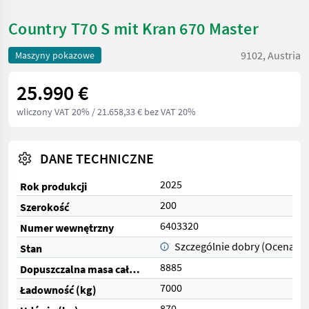
Country T70 S mit Kran 670 Master
9102, Austria
Maszyny pokazowe
25.990 €
wliczony VAT 20%
/ 21.658,33 € bez VAT 20%
DANE TECHNICZNE
2025
Rok produkcji
200
Szerokość
6403320
Numer wewnętrzny
Szczególnie dobry (Ocena 1)
Stan
8885
Dopuszczalna masa całkowita (kg)
7000
Ładowność (kg)
870