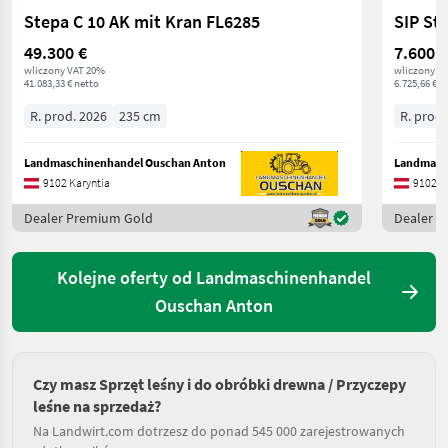
Stepa C 10 AK mit Kran FL6285
SIP St
49.300 €
7.600 €
wliczony VAT 20%
wliczony V
41.083,33 € netto
6.725,66 € n
R. prod. 2026
235 cm
R. prod.
Landmaschinenhandel Ouschan Anton
Landmasc
9102 Karyntia
9102 K
Dealer Premium Gold
Dealer 
Kolejne oferty od Landmaschinenhandel
Ouschan Anton
Czy masz Sprzęt leśny i do obróbki drewna / Przyczepy
leśne na sprzedaż?
Na Landwirt.com dotrzesz do ponad 545 000 zarejestrowanych