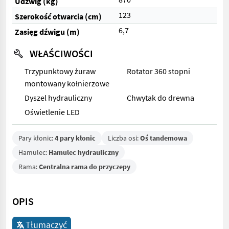
Udźwig (kg)
123
Szerokość otwarcia (cm)
6,7
Zasięg dźwigu (m)
WŁAŚCIWOŚCI
Trzypunktowy żuraw
Rotator 360 stopni
montowany kołnierzowe
Dyszel hydrauliczny
Chwytak do drewna
Oświetlenie LED
Pary kłonic:
4 pary kłonic
Liczba osi:
Oś tandemowa
Hamulec:
Hamulec hydrauliczny
Rama:
Centralna rama do przyczepy
OPIS
Tłumaczyć