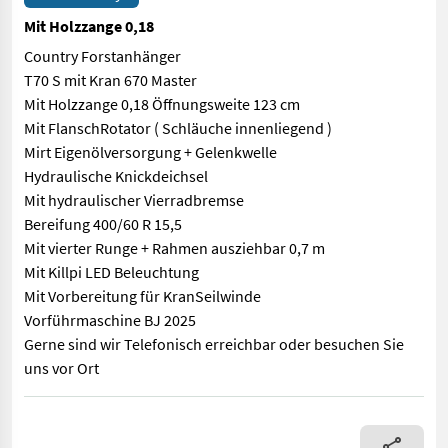
Mit Holzzange 0,18
Country Forstanhänger
T70 S mit Kran 670 Master
Mit Holzzange 0,18 Öffnungsweite 123 cm
Mit FlanschRotator ( Schläuche innenliegend )
Mirt Eigenölversorgung + Gelenkwelle
Hydraulische Knickdeichsel
Mit hydraulischer Vierradbremse
Bereifung 400/60 R 15,5
Mit vierter Runge + Rahmen ausziehbar 0,7 m
Mit Killpi LED Beleuchtung
Mit Vorbereitung für KranSeilwinde
Vorführmaschine BJ 2025
Gerne sind wir Telefonisch erreichbar oder besuchen Sie
uns vor Ort
Country Forstanhänger T70 S mit Kran 670 Master Mit Holzzange