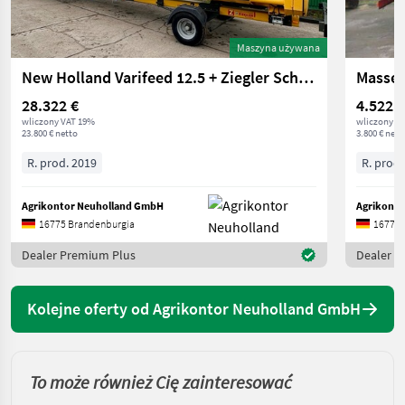
Maszyna używana
New Holland Varifeed 12.5 + Ziegler Schneidwerkswagen
Massey
28.322 €
4.522 €
wliczony VAT 19%
wliczony V
23.800 € netto
3.800 € nett
R. prod. 2019
R. prod.
Agrikontor Neuholland GmbH
Agrikont
16775 Brandenburgia
16775 
Dealer Premium Plus
Dealer P
Kolejne oferty od Agrikontor Neuholland GmbH
To może również Cię zainteresować