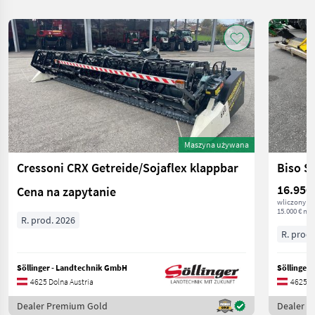
Maszyna używana
Cressoni CRX Getreide/Sojaflex klappbar
Biso S
16.950
Cena na zapytanie
wliczony V
15.000 € net
R. prod. 2026
R. prod.
Söllinger - Landtechnik GmbH
Söllinger
4625 Dolna Austria
4625 Do
Dealer Premium Gold
Dealer 