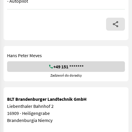
- Autopilot
- 2- Gang Schaltgetriebe -Transportfahrwerk - Lagermaiskegel h
Hans Peter Meves
+49 151 *******
Zadzwoń do doradcy
BLT Brandenburger Landtechnik GmbH
Liebenthaler Bahnhof 2
16909 - Heiligengrabe
Brandenburgia Niemcy