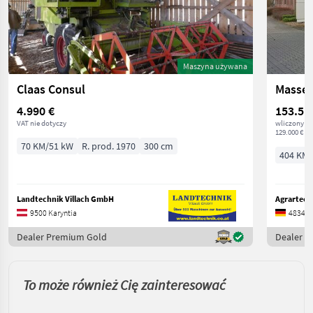
Maszyna używana
Claas Consul
Massey
4.990 €
153.51
VAT nie dotyczy
wliczony V
129.000 € ne
70 KM/51 kW
R. prod. 1970
300 cm
404 KM/
Landtechnik Villach GmbH
Agrartech
9500 Karyntia
48341 
Dealer Premium Gold
Dealer 
To może również Cię zainteresować