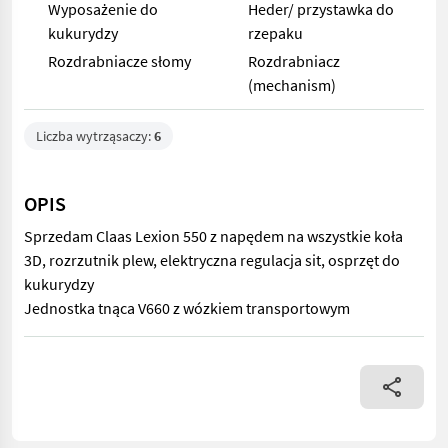
Wyposażenie do
Heder/ przystawka do
kukurydzy
rzepaku
Rozdrabniacze słomy
Rozdrabniacz
(mechanism)
Liczba wytrząsaczy:
6
OPIS
Sprzedam Claas Lexion 550 z napędem na wszystkie koła
3D, rozrzutnik plew, elektryczna regulacja sit, osprzęt do
kukurydzy
Jednostka tnąca V660 z wózkiem transportowym
Sprzedam Claas Lexion 550 z napędem na wszystkie koła 3D, roz