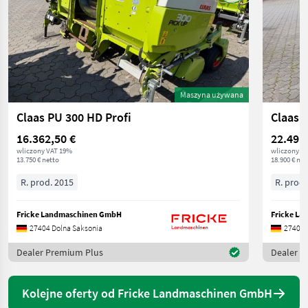
Maszyna używana
Claas PU 300 HD Profi
Claas 
16.362,50 €
22.491
wliczony VAT 19%
wliczony V
13.750 € netto
18.900 € net
R. prod. 2015
R. prod.
Fricke Landmaschinen GmbH
Fricke L
27404 Dolna Saksonia
27404 
Dealer Premium Plus
Dealer P
Kolejne oferty od Fricke Landmaschinen GmbH