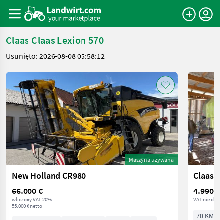
Claas Claas Lexion 570
Usunięto: 2026-08-08 05:58:12
Maszyna używana
New Holland CR980
Claas 
66.000 €
4.990 €
wliczony VAT 20%
VAT nie dot
55.000 € netto
70 KM/5