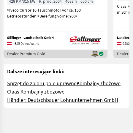
428 KM/315 kW
R. prod. 2004
4088 h
650 cm
Claas Mä
>Iveco Cursor 10 Tauschmotor vor ca. 150
m Schnei
Betriebsstunden >Bereifung vorne: 900/
Söllinger - Landtechnik GmbH
Landtechn
4625 Dolna Austria
9500 K
Dealer Premium Gold
Dealer 
Dalsze interesujące linki:
Sprzęt do zbioru pole uprawne
Kombajny zbożowe
Claas Kombajny zbożowe
Händler: Deutschbauer Lohnunternehmen GmbH