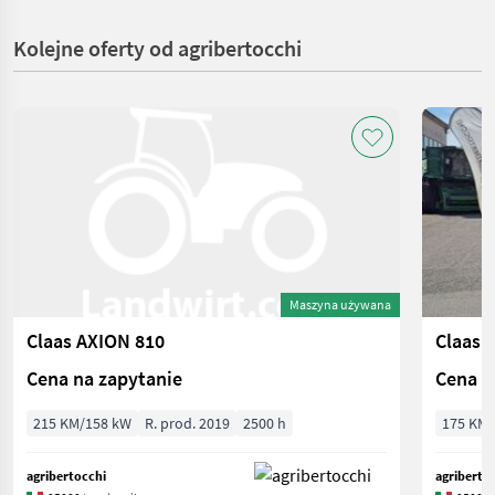
Kolejne oferty od agribertocchi
Maszyna używana
Claas AXION 810
Claas 
Cena na zapytanie
Cena n
215 KM/158 kW
R. prod. 2019
2500 h
175 KM/
agribertocchi
agriberto