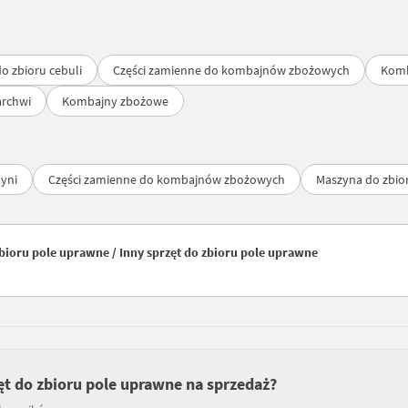
o zbioru cebuli
Części zamienne do kombajnów zbożowych
Komb
archwi
Kombajny zbożowe
yni
Części zamienne do kombajnów zbożowych
Maszyna do zbio
bioru pole uprawne / Inny sprzęt do zbioru pole uprawne
ęt do zbioru pole uprawne na sprzedaż?