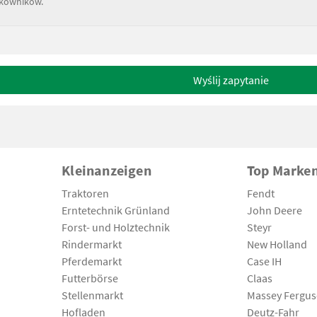
tkowników.
Wyślij zapytanie
Kleinanzeigen
Top Marke
Traktoren
Fendt
Erntetechnik Grünland
John Deere
Forst- und Holztechnik
Steyr
Rindermarkt
New Holland
Pferdemarkt
Case IH
Futterbörse
Claas
Stellenmarkt
Massey Fergu
Hofladen
Deutz-Fahr