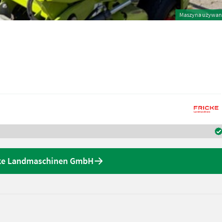
Maszyna używan
icke Landmaschinen GmbH