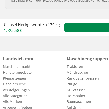
Na Landwirt.com dotrzesz do ponad 545 000 zarejestrowanych uży
Claas 4 Heckgewichte a 170 kg für Jaguar
1.725,50 €
Landwirt.com
Maschinengruppen
Maschinenmarkt
Traktoren
Händlerangebote
Mähdrescher
Kleinanzeigen
Rundballenpressen
Händlersuche
Pflüge
Versteigerungen
Güllefässer
Alle Kategorien
Holzspalter
Alle Marken
Baumaschinen
Anzeige aufgeben
Anhänger