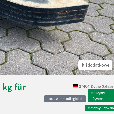
dodatkowe
 kg für
27404
Dolna Sakson
Maszyny
używane
1079.87 km odległości
Maszyny używan