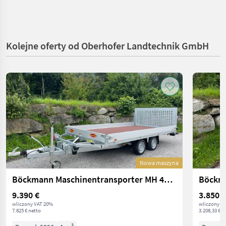
Kolejne oferty od Oberhofer Landtechnik GmbH
Nowa maszyna
Böckmann Maschinentransporter MH 4320/35
Böckma
9.390 €
3.850 €
wliczony VAT 20%
wliczony V
7.825 € netto
3.208,33 € n