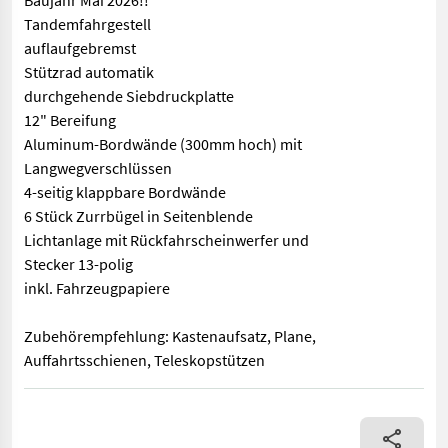
Baujahr Mai 2026!!
Tandemfahrgestell
auflaufgebremst
Stützrad automatik
durchgehende Siebdruckplatte
12" Bereifung
Aluminum-Bordwände (300mm hoch) mit
Langwegverschlüssen
4-seitig klappbare Bordwände
6 Stück Zurrbügel in Seitenblende
Lichtanlage mit Rückfahrscheinwerfer und
Stecker 13-polig
inkl. Fahrzeugpapiere
Zubehörempfehlung: Kastenaufsatz, Plane,
Auffahrtsschienen, Teleskopstützen
Hochlader PKW-Anhänger HL-AL 3016/27 F Innenmaße: 3060,00x1