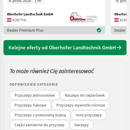
R. prod. 2026
1 m³
R. prod.
Oberhofer Landtechnik GmbH
Oberhofe
6130 Tirol
6130 Ti
Dealer Premium Plus
Dealer P
Kolejne oferty od Oberhofer Landtechnik GmbH
To może również Cię zainteresować
ODPOWIEDNIE KATEGORIE
Przyczepy jednoosiowe
Naczepy do ciężarówek
Przyczepy hakowe
Przyczepy wywrotki rolnicze
Przyczepy z przesuwną ścianą
Inne przyczepy
Części zamienne do przyczep
Naczepy