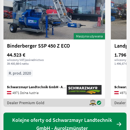
Maszyna używana
Binderberger SSP 450 Z ECO
Landgu
44.523 €
1.796 €
wliczony VAT/pośrednictwo
wliczony V
39.400,88 € netto
1.496,67 € n
R. prod. 2020
Schwarzmayr Landtechnik GmbH - Aurolzmünster
4971 Dolna Austria
4971 Do
Dealer Premium Gold
Dealer 
Kolejne oferty od Schwarzmayr Landtechnik
GmbH - Aurolzmünster