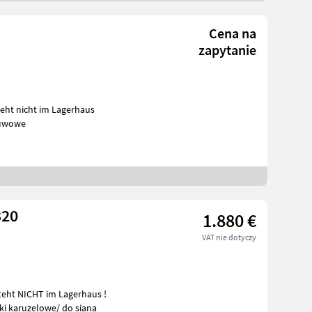
Cena na
zapytanie
suwowe
320
1.880 €
VAT nie dotyczy
rki karuzelowe/ do siana