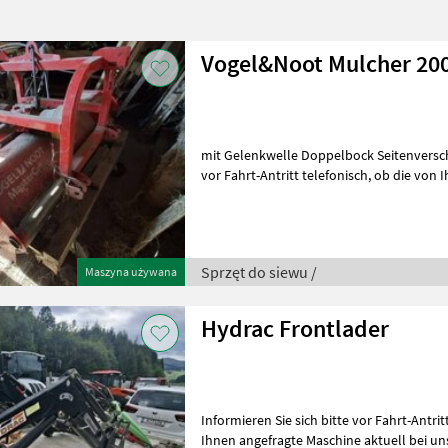
Vogel&Noot Mulcher 20
mit Gelenkwelle Doppelbock Seitenverschub Informieren Sie sic
vor Fahrt-Antritt telefonisch, ob die von Ihnen angefragte Maschine
aktuell bei uns am Lager s
Sprzęt do siewu /
Maszyna używana
Hydrac Frontlader
Informieren Sie sich bitte vor Fahrt-Antritt telefo
Ihnen angefragte Maschine aktuell bei un