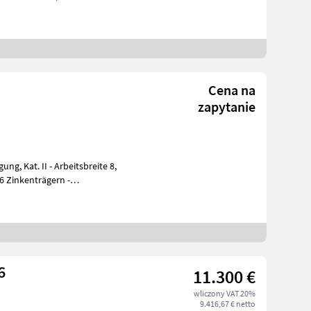
Cena na
zapytanie
 6 Zinkenträgern -
6
11.300 €
wliczony VAT 20%
9.416,67 € netto