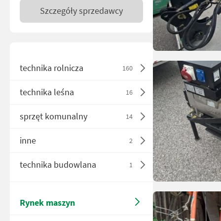
Szczegóły sprzedawcy
technika rolnicza
160
technika leśna
16
sprzęt komunalny
14
inne
2
technika budowlana
1
Rynek maszyn