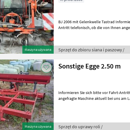
BJ 2006 mit Gelenkwelle Tastrad Informieren Sie sich bitte vor Fahrt-
Antritt telefonisch, ob die von Ihnen angefragte Maschine aktuell bei
uns am Lager steht. Wir
Sprzęt do zbioru siana i paszowy /
Maszyna używana
Sonstige Egge 2.50 m
Informieren Sie sich bitte vor Fahrt-Antritt telefonisc
angefragte Maschine aktuell bei uns am La
auch Maschinen, die sich
Sprzęt do uprawy roli /
Maszyna używana