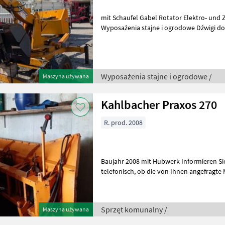
mit Schaufel Gabel Rotator Elektro- und 
Wyposażenia stajne i ogrodowe Dźwigi do 
Wyposażenia stajne i ogrodowe /
Maszyna używana
Kahlbacher Praxos 270
R. prod. 2008
Baujahr 2008 mit Hubwerk Informieren Sie sich bitte vor Fahrt-Antritt
telefonisch, ob die von Ihnen angefragte Maschine aktuell bei uns am
Lager steht. Wir inserier
Sprzęt komunalny /
Maszyna używana