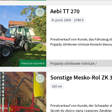
Aebi TT 270
R. prod. 2009
2780 h
Privatverkauf von Kunde, das Fahrzeug steht nicht im Lagerhaus
Pojazdy silnikowe rolnicze Kosiarki dwu
Pojazdy silnikowe rolnicze /
Maszyna używana
Sonstige Mesko-Rol ZK 
320 cm
Privatverkauf von Kunde, der Schwader steht NICHT im Lagerhaus !
Sprzęt do zbioru siana i paszowy Zgrabia