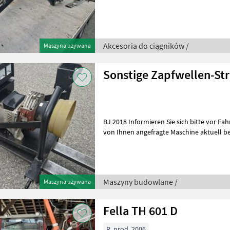
inserieren auch Maschinen, die sic
Akcesoria do ciągników /
Maszyna używana
Sonstige Zapfwellen-St
BJ 2018 Informieren Sie sich bitte vor Fahrt-Antritt telefonisch, ob die
von Ihnen angefragte Maschine aktuell be
inserieren auch Maschine
Maszyny budowlane /
Maszyna używana
Fella TH 601 D
R. prod. 2006