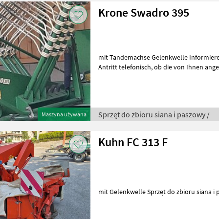
Krone Swadro 395
mit Tandemachse Gelenkwelle Informieren Sie sich bitte vor Fahrt-
Antritt telefonisch, ob die von Ihnen angefragte Maschine aktuell bei
uns am Lager steht. Wir inse
Sprzęt do zbioru siana i paszowy /
Maszyna używana
Kuhn FC 313 F
mit Gelenkwelle Sprzęt do zbior