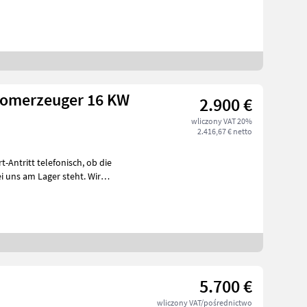
romerzeuger 16 KW
2.900 €
wliczony VAT 20%
2.416,67 € netto
i uns am Lager steht. Wir
5.700 €
wliczony VAT/pośrednictwo