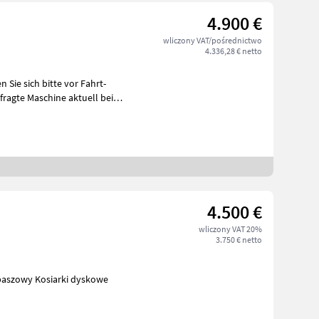
4.900 €
wliczony VAT/pośrednictwo
4.336,28 € netto
4.500 €
wliczony VAT 20%
3.750 € netto
u siana i paszowy Kosiarki dyskowe