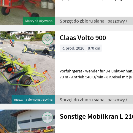
Sprzęt do zbioru siana i paszowy /
Maszyna używana
Claas Volto 900
R. prod. 2026
870 cm
Vorführgerät - Wender für 3-Punkt-Anhängung, Kat. II - Arbeitsbreite 8,
70 m - Antrieb 540 U/min - 8 Kreisel mit je
Kreiseldurchmesser 1, 50 m
Sprzęt do zbioru siana i paszowy /
maszyna demonstracyjna
Sonstige Mobilkran L 21