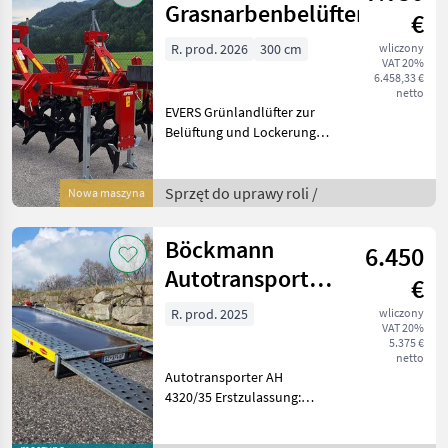
Grasnarbenbelüfter
€
R. prod. 2026
300 cm
wliczony
VAT 20%
6.458,33 €
netto
EVERS Grünlandlüfter zur
Belüftung und Lockerung
von Grünlandflächen //
Belüfter Grünlandlüfter
Grünlandlockerer •
Sprzęt do uprawy roli /
Nowa maszyna
Arbeitsbreite: 3, 00 m •
Transportbreite: 3, 00
Böckmann
6.450
Autotransporter
€
AH 4320/35
R. prod. 2025
wliczony
VAT 20%
5.375 €
netto
Autotransporter AH
4320/35 Erstzulassung:
13.05.2025 (derzeit:
Mietanhänger)