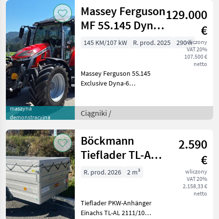
1350kg Eigengewicht 347kg
Massey Ferguson
129.000
Nutzlast 1003kg gebremste
Ausf
MF 5S.145 Dyna-
€
6 Exclusive
145 KM/107 kW
R. prod. 2025
290 h
wliczony
VAT 20%
107.500 €
netto
Massey Ferguson 5S.145
Exclusive Dyna-6
Erstzulassung: 15.01.2025
(Vorführmaschine /
maszyna
Fahrschule) Motor und
Ciągniki /
demonstracyjna
Abgastechnik *
Höchstgeschwindigkeit: 40
Böckmann
2.590
km/h * Ab
Tieflader TL-AL
€
2111/10 1000kg
R. prod. 2026
2 m³
wliczony
VAT 20%
2.158,33 €
netto
Tieflader PKW-Anhänger
Einachs TL-AL 2111/10