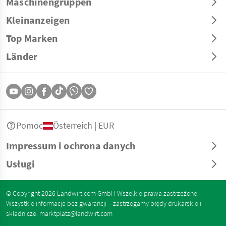
Maschinengruppen
Kleinanzeigen
Top Marken
Länder
Pomoc
Österreich | EUR
Impressum i ochrona danych
Usługi
© Copyright 2026 Landwirt.com GmbH Wszelkie prawa zastrzeżone.
Wszystkie informacje bez gwarancji – zastrzegamy błędy drukarskie i
składnicze.
marktplatz@landwirt.com