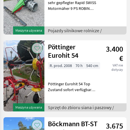
sehr gepflegter Rapid SWISS
Motormäher 9 PS ROBIN
Motor NEU -
hydrostatischer
Fahrantrieb - aktive
Pojazdy silnikowe rolnicze /
Maszyna używana
Holmlenkung -
Stachelwalzen 3-reihig -
Freischnittbalken 16
Pöttinger
3.400
Eurohit 54
€
R. prod. 2008
70 h
540 cm
VAT nie
dotyczy
Pöttinger Eurohit 54 Top
Zustand sofort verfügbar
Dämpfungsstreben
mechanische
Grenzzetteinrichtung
Sprzęt do zbioru siana i paszowy /
Maszyna używana
gepflegter Zustand 4
Kreisel mit jeweils 6 Armen
Böckmann BT-ST
3.675
Zinkenv