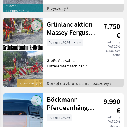
PB-AL 3015/27MF
maszyna
Erstzulassung: 09.07.2025 !
Przyczepy /
demonstracyjna
nur 2x verwendet, kaum
Gebrauchsspuren !
Grünlandaktion
7.750
Innenmaße: 3255, 00x15
Massey Ferguson
€
& Pöttinger
R. prod. 2026
4 cm
wliczony
VAT 20%
6.458,33 €
netto
Große Auswahl an
Futtererntemaschinen /
Grünlandtechnik von
Pöttinger und Massey
Ferguson - Kreiselheuer /
Sprzęt do zbioru siana i paszowy /
Nowa maszyna
Wender / Zettkreisler --
Massey Ferguson TD 404
Böckmann
9.990
DN --
Pferdeanhänger
€
Alu Champion
R. prod. 2026
wliczony
VAT 20%
Esprit 2400kg
8.325 €