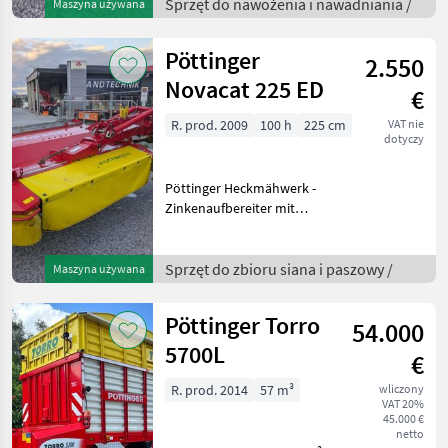
- betriebsbereiter Zustand -
Sprzęt do nawożenia i nawadniania /
Maszyna używana
Komplett feuerverzinkt - für
Grubenö
Pöttinger
2.550
Novacat 225 ED
€
R. prod. 2009
100 h
225 cm
VAT nie
dotyczy
Pöttinger Heckmähwerk -
Zinkenaufbereiter mit
Plastikzinken -
Schwadformbleche -
Breitverteiler - Hydraulische
Sprzęt do zbioru siana i paszowy /
Maszyna używana
Rückklappung sowie
seitliche Aufklappung
Pöttinger Torro
54.000
möglich
5700L
€
R. prod. 2014
57 m³
wliczony
VAT 20%
45.000 €
netto