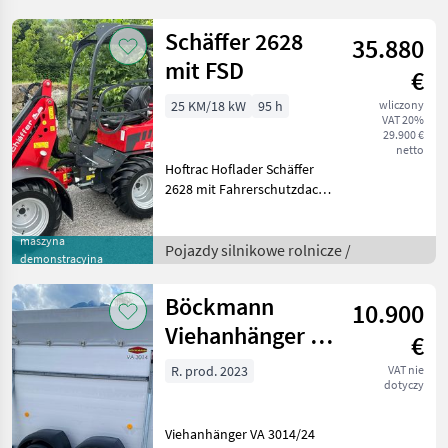
Transportbreite: 3 m
Schwadablagem
Schäffer 2628
35.880
mit FSD
€
25 KM/18 kW
95 h
wliczony
VAT 20%
29.900 €
netto
Hoftrac Hoflader Schäffer
2628 mit Fahrerschutzdach
+ Kubota Diesel Motor
D1105 + Leistung 18, 5 KW =
maszyna
25 PS + Heckgewicht
Pojazdy silnikowe rolnicze /
demonstracyjna
Endplatte + Zulässige
Arbeitsmasse: 26
Böckmann
10.900
Viehanhänger VA
€
3014/24 2400kg
R. prod. 2023
VAT nie
dotyczy
Viehanhänger VA 3014/24