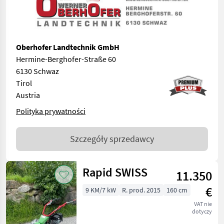
Oberhofer Landtechnik GmbH
Hermine-Berghofer-Straße 60
6130 Schwaz
Tirol
Austria
Polityka prywatności
Szczegóły sprzedawcy
Rapid SWISS
11.350
€
9 KM/7 kW
R. prod. 2015
160 cm
VAT nie
dotyczy