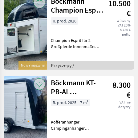
Böckmann
10.500
Champion Esprit
€
2400kg mit
R. prod. 2026
wliczony
VAT 20%
Schwenktür
8.750 €
netto
Champion Esprit für 2
Großpferde Innenmaße:
3050, 00x1650, 00x2300, 00
mm Zulässiges
Gesamtgewicht 2400kg
Przyczepy /
Nowa maszyna
Bereifung: 185/70 R 13,
Felge: 4, 5 J x 13 ET 30
Böckmann KT-
8.300
Radzier
PB-AL
€
3015/27MF
R. prod. 2025
7 m³
VAT nie
dotyczy
2700kg
Kofferanhänger
Campinganhänger
Motorradtransporter KT-