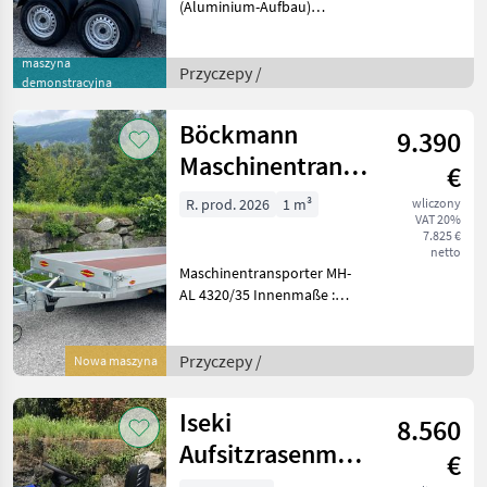
(Aluminium-Aufbau)
Zulässiges Gesamtgewicht
2, 400 t +Hinterklappe/1-
maszyna
Flügeltür (links
Przyczepy /
demonstracyjna
angeschlagen)
+Entladeklappe rechts mit
Böckmann
9.390
Gummibelag (
Maschinentransporter
€
MH 4320/35
R. prod. 2026
1 m³
wliczony
VAT 20%
7.825 €
netto
Maschinentransporter MH-
AL 4320/35 Innenmaße :
4300, 00x2080, 00x200, 00
mm Zulässiges
Gesamtgewicht 3500kg
Przyczepy /
Nowa maszyna
Eigengewicht: 917kg
Zweiachs-Modell Bereifung:
Iseki
8.560
195
Aufsitzrasenmäher
€
CM 7421 4 WD