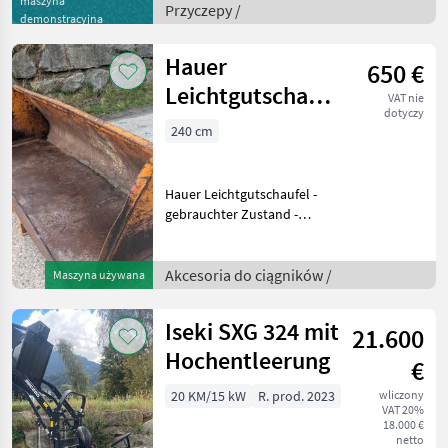
maszyna
Gesamtmaße:
Przyczepy /
demonstracyjna
6200x2150x680mm
Plateaumaße:
Hauer
650 €
4300x2080mm Zulässiges
Gesamtgewicht: 3
Leichtgutschaufel
VAT nie
dotyczy
Lang 2400mm
240 cm
verstärkte
Ausführ
Hauer Leichtgutschaufel -
gebrauchter Zustand -
verstärkte Bauweise - Breite
2400mm - Hauer Aufnahme
118cm - wurde
Akcesoria do ciągników /
Maszyna używana
nachgeschweißt -
Winkeleisen an den Seite
Iseki SXG 324 mit
21.600
Hochentleerung
€
20 KM/15 kW
R. prod. 2023
wliczony
VAT 20%
18.000 €
netto