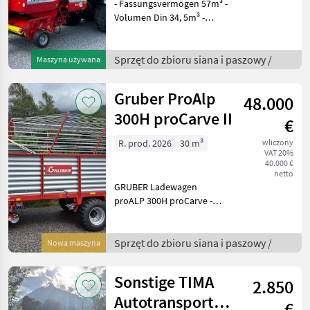
- Fassungsvermögen 57m³ -
Volumen Din 34, 5m³ -
Ladefläche: 6780 x 2100 mm
- Abmaße gesamt:
9770x2500x3980 mm -
Sprzęt do zbioru siana i paszowy /
Maszyna używana
Eigengewicht: 7, 55 Tonnen
- PowerControll - Auto
Gruber ProAlp
48.000
300H proCarve II
€
R. prod. 2026
30 m³
wliczony
VAT 20%
40.000 €
netto
GRUBER Ladewagen
proALP 300H proCarve -
hydr. Rückwand -
Lichtanlage - Weitwinkel-
Gelenkwelle "Bondioli" mit
Sprzęt do zbioru siana i paszowy /
Nowa maszyna
Nockenschaltkupplung
1200 Nm Single Chain
Sonstige TIMA
2.850
Autotransporter
€