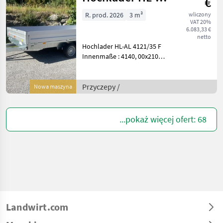
€
4121/35F 3500kg
R. prod. 2026
3 m³
wliczony
VAT 20%
mit Schienen
6.083,33 €
netto
Hochlader HL-AL 4121/35 F
Innenmaße : 4140, 00x2100,
00x350, 00 mm Zulässiges
Gesamtgewicht 3500kg
Nutzlast 2674kg Zweiachs-
Przyczepy /
Nowa maszyna
Modell Bereifung: 195/50 R
13 C Felg
...pokaż więcej ofert: 68
Landwirt.com