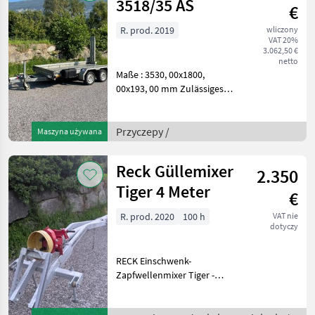
3518/35 AS
€
R. prod. 2019
wliczony
VAT 20%
3.062,50 €
netto
Maße : 3530, 00x1800,
00x193, 00 mm Zulässiges
Gesamtgewicht 3, 500 t
Bereifung: 195/50 R 13 C
Felge: 5, 5 J x 13 ET 30
Przyczepy /
Maszyna używana
Zweiachs-Modell
Schwerlast-Automatik-Stütz
Reck Güllemixer
2.350
Tiger 4 Meter
€
R. prod. 2020
100 h
VAT nie
dotyczy
RECK Einschwenk-
Zapfwellenmixer Tiger -
Links-Rechtslauf für ideale
Homogenisierung der Gülle