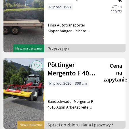
2000kg
R. prod. 1997
VAT nie
dotyczy
Tima Autotransporter
Kippanhänger - leichte
Bauweise - Erstzulassung
18.06.1997 - zulässiges
Gesamtgewicht: 2000kg -
Przyczepy /
Maszyna używana
Nutzlast: 1440kg -
Maschinentransporter m
Pöttinger
Cena
Mergento F 4010
na
zapytanie
Alpin
R. prod. 2026
308 cm
Bandschwader Mergento F
4010 Alpin Arbeitsbreite
DIN: 4 m Aufnahmebreite
DIN: 3, 08 m Schwadbreite
mit Schwadtuch: 0, 4 - 1 m
Sprzęt do zbioru siana i paszowy /
Nowa maszyna