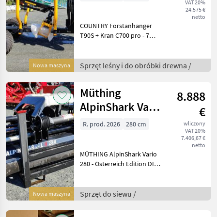
VAT 20%
24.575 €
netto
COUNTRY Forstanhänger
T90S + Kran C700 pro - 7m
Kranreichweite - 50 kNm
Hubmoment - 15 kNm
Schwenkmoment - 1120kg
Sprzęt leśny i do obróbki drewna /
Nowa maszyna
Hubkraft bei 3, 5m - 4
Schwenkzylinder - ele
Müthing
8.888
AlpinShark Vario
€
280 - Österreich
R. prod. 2026
280 cm
wliczony
VAT 20%
Edition
7.406,67 €
netto
MÜTHING AlpinShark Vario
280 - Österreich Edition DIE
ÖSTERREICH EDITION in
coolem Design Ideal für
Grünland und Ackerbau –
Sprzęt do siewu /
Nowa maszyna
der leichtzügige Mulcher für
höch