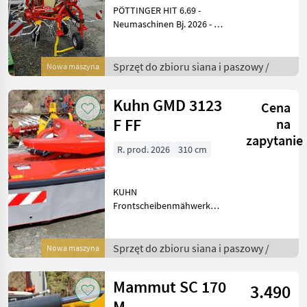
PÖTTINGER HIT 6.69 -
Neumaschinen Bj. 2026 - 6,
45m AB lt. DIN - 6
DYNATECH Kreiseleinheiten
- 855kg -
Sprzęt do zbioru siana i paszowy /
Nowa maszyna
Dämpfungsstreben
serienm. - Multitast -
Kuhn GMD 3123
Cena
Tastrad - hydr
F FF
na
zapytanie
R. prod. 2026
310 cm
KUHN
Frontscheibenmähwerk
GMD 3123 F-FF -
Neumaschine Bj. 2026 -
310cm Arbeitsbreite -
Sprzęt do zbioru siana i paszowy /
Nowa maszyna
OPTIDISC ELITE -
Mähbalken -
Mammut SC 170
3.490
Mittenaufhängung mit
großem Pendelweg - Me
M