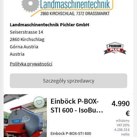
Landmaschinentechnik Pichler GmbH
Seiserstrasse 14
2860 Kirchschlag
Górna Austria
Austria
Polityka prywatności
Szczegóły sprzedawcy
Einböck P-BOX-
4.990
STI 600 - IsoBus
€
Sägerät
wliczony
VAT 20%
4.158,33 €
Einböck P-BOX-STI 600
netto