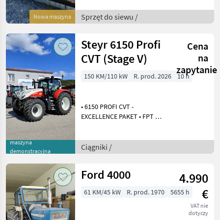
Ideal für Grünland und
Ackerbau – der leichtzügige
Sprzęt do siewu /
Nowa maszyna
Mulcher für höchste
Ansprüche. -
Steyr 6150 Profi
Cena
CVT (Stage V)
na
zapytanie
150 KM/110 kW
R. prod. 2026
10 h
• 6150 PROFI CVT -
EXCELLENCE PAKET • FPT 6
Zylinder Turbodieselmotor
• 150PS Nennleistung, max.
maszyna
175PS mit PowerBoost •
Ciągniki /
demonstracyjna
738Nm max. Drehmoment •
Stufe V – HI-eSCR
Ford 4000
4.990
€
61 KM/45 kW
R. prod. 1970
5655 h
VAT nie
dotyczy