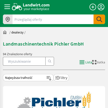
Przeglądaj oferty
/
dealerzy
/
Landmaschinentechnik Pichler GmbH
94 Znalezione oferty
Lista
Siatka
Filtry