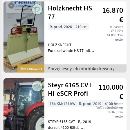
Holzknecht HS
16.870
77
€
R. prod. 2026
210 cm
wliczony
VAT 20%
14.058,33 €
netto
HOLZKNECHT
Forstseilwinde HS 77 mit
Proportionalbremse -
210cm Schild -
hydraulischer Seilausstoß,
Sprzęt leśny i do obróbki drewna /
Nowa maszyna
Seileinlaufbremse und
Seilverteiler -
Steyr 6165 CVT
110.000
Proportionalsteuerung m
Hi-eSCR Profi
€
164 KM/121 kW
R. prod. 2019
4100 h
wliczony
VAT/pośrednictwo
97.345,13 €
netto
STEYR 6165 CVT - Bj. 2019 -
derzeit 4100 BStd. -