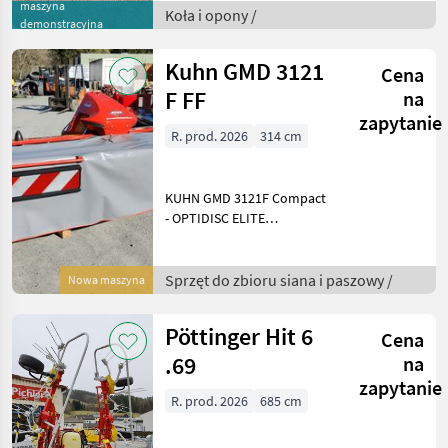
maszyna
Umbereifung von
Koła i opony /
demonstracyjna
Vorführtraktor mit 460 St
Kuhn GMD 3121
Cena
F FF
na
zapytanie
R. prod. 2026
314 cm
KUHN GMD 3121F Compact
- OPTIDISC ELITE
Mähbalken - 7 Mäscheiben
mit
Messerschnellverschluss
Sprzęt do zbioru siana i paszowy /
Nowa maszyna
FAST-FIT - 314cm
Arbeitsbreite -
Pöttinger Hit 6
Cena
Scheibenwellen-
Überlastschutz PRO
.69
na
zapytanie
R. prod. 2026
685 cm