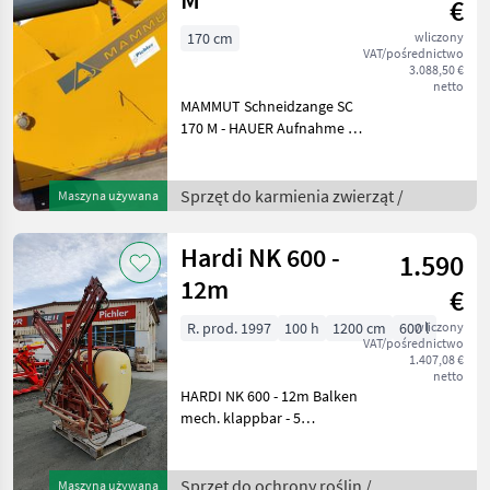
€
170 cm
wliczony
VAT/pośrednictwo
3.088,50 €
netto
MAMMUT Schneidzange SC
170 M - HAUER Aufnahme -
169x80x80cm sehr guter
Zustand! Der
Siloblockschneider/-Fräse
Sprzęt do karmienia zwierząt /
Maszyna używana
der Marke Mammut, Modell
SC 170 M, ist ein ho
Hardi NK 600 -
1.590
12m
€
R. prod. 1997
100 h
1200 cm
600 l
wliczony
VAT/pośrednictwo
1.407,08 €
netto
HARDI NK 600 - 12m Balken
mech. klappbar - 5
Teilbreiten -
Höhenverstellung mech. -
1302 Pumpe mit 114lt./min.
Sprzęt do ochrony roślin /
Maszyna używana