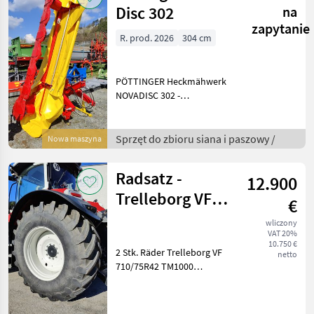
Disc 302
na
zapytanie
R. prod. 2026
304 cm
PÖTTINGER Heckmähwerk
NOVADISC 302 -
Neumaschine Bj. 2026 - 7
Mähscheiben mit
Klingenschnellwechsel -
Sprzęt do zbioru siana i paszowy /
Nowa maszyna
304cm Arbeitsbreite -
Drehrichtung aller
Radsatz -
12.900
Mähscheiben zur
Trelleborg VF
€
710/75R42 - orig.
wliczony
VAT 20%
Steyr
10.750 €
2 Stk. Räder Trelleborg VF
netto
710/75R42 TM1000
Blue_Tire 184D / 181E auf
orig. CNH-Felgen DW25Bx42
Nr: 47535869 aus