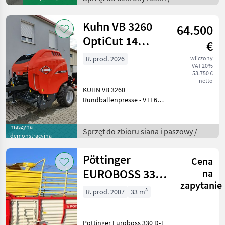
- Gelenkwelle -
Beleuchtung Frostschutz
Kuhn VB 3260
64.500
gef
OptiCut 14
€
Profirundballenpresse
R. prod. 2026
wliczony
VAT 20%
53.750 €
netto
KUHN VB 3260
Rundballenpresse - VTI 60
IsoBus Bedienterminal -
variable Ballenkammer 0, 8-
maszyna
1, 6m - 5 Endlosriemen -
Sprzęt do zbioru siana i paszowy /
demonstracyjna
Netzbindung - Bereifung
500/45-22, 5 - PROGRE
Pöttinger
Cena
EUROBOSS 330
na
zapytanie
D-T Tandem
R. prod. 2007
33 m³
Pöttinger Euroboss 330 D-T