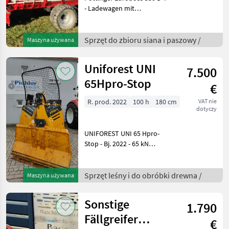
- Ladewagen mit
Förderschwingen - Tieflader
- Silierschneidwerk mit 31
Messern - SUPERMATIC
Sprzęt do zbioru siana i paszowy /
Maszyna używana
Ladeaggregat mit 4
Förderkämme - hydr.
Uniforest UNI
7.500
65Hpro-Stop
€
R. prod. 2022
100 h
180 cm
VAT nie
dotyczy
UNIFOREST UNI 65 Hpro-
Stop - Bj. 2022 - 65 kN
Zugkraft, 0, 6m/s - 100m /
11mm verd. Seil -
Endabschalter - Stop -
Sprzęt leśny i do obróbki drewna /
Maszyna używana
Smart 3-1 Funktion - inkl.
Anhängevorrichtun
Sonstige
1.790
Fällgreifer
€