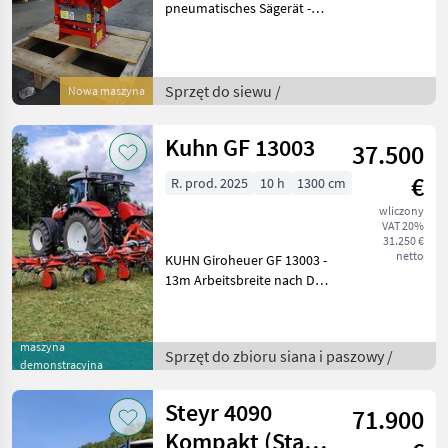
pneumatisches Sägerät -
Neumaschine - IsoBus
Bedienung - Kunststofftank
265lt. - Leermelder -
Abdrehtaster +
Sprzęt do siewu /
Nowa maszyna
Mengendosierung elektris
Kuhn GF 13003
37.500
€
R. prod. 2025
10 h
1300 cm
wliczony
VAT 20%
31.250 €
netto
KUHN Giroheuer GF 13003 -
13m Arbeitsbreite nach DIN
am Dreipunkt - 12
Kreiseleinheiten mit je 6
Zinkenarmen - KUHN
maszyna
Sprzęt do zbioru siana i paszowy /
DIGIDRIVE -
demonstracyjna
Fingerklauenkupplung -
KUHN OPT
Steyr 4090
71.900
Kompakt (Stage