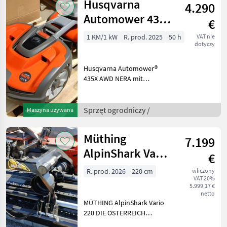
Husqvarna
4.290
Automower 435
€
X AWD
1 KM/1 kW
R. prod. 2025
50 h
VAT nie
dotyczy
Husqvarna Automower®
435X AWD NERA mit
kabelloser EPOS®
Technologie Ersteinsatz
09/2025 noch 4, 5 Jahre
Sprzęt ogrodniczy /
Maszyna używana
Garantie!! Maximale
Flächenkapazität: 5 000 m²
Müthing
7.199
Begrenz
AlpinShark Vario
€
220 - Aktion
R. prod. 2026
220 cm
wliczony
VAT 20%
5.999,17 €
netto
MÜTHING AlpinShark Vario
220 DIE ÖSTERREICH
EDITION in coolem Design