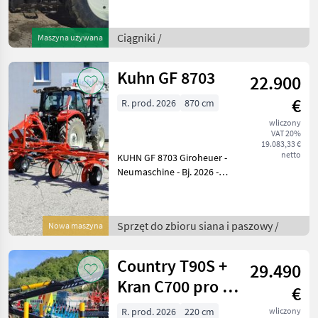
710/60R42 + 600/60R30 - 4x
DW-Hecksteuergeräte -
PowerBeyond -
Ciągniki /
Maszyna używana
Fronthydraulik +
Frontzapfwelle - Klimaauto
Kuhn GF 8703
22.900
€
R. prod. 2026
870 cm
wliczony
VAT 20%
19.083,33 €
netto
KUHN GF 8703 Giroheuer -
Neumaschine - Bj. 2026 -
870cm Arbeitsbreite nach
DIN - 8 OPTITEDD - Kreisel
mit 6 Zinkenarmen -
Sprzęt do zbioru siana i paszowy /
Nowa maszyna
Hydraulische
Vorgewendeaushebung -
HL
Country T90S +
29.490
Kran C700 pro +
€
Eigenölversorgung
R. prod. 2026
220 cm
wliczony