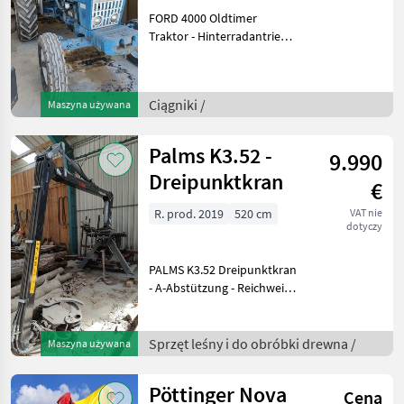
FORD 4000 Oldtimer
Traktor - Hinterradantrieb -
Bereifung: 16.9-30 und 7.50-
16 - Mauser 404 Kabine
vielen Sachen erneuert
Ciągniki /
Maszyna używana
oder repariert: Kühler und
Kühlers
Palms K3.52 -
9.990
Dreipunktkran
€
R. prod. 2019
520 cm
VAT nie
dotyczy
PALMS K3.52 Dreipunktkran
- A-Abstützung - Reichweite:
520cm - Hubkraft:
840kg/4m - 41 kNm brutto
Hubmoment - 4
Sprzęt leśny i do obróbki drewna /
Maszyna używana
Schwenkzylinder - 30 kN
Rotator - Holzzange
Pöttinger Nova
Cena