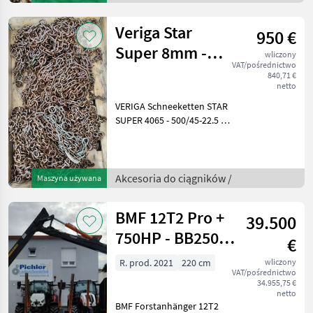
Veriga Star
950 €
Super 8mm -
wliczony
VAT/pośrednictwo
500/45-22.5
840,71 €
netto
VERIGA Schneeketten STAR
SUPER 4065 - 500/45-22.5 -
8mm Kettenstärke - SS-
4065-8 - sehr guter
Zustand! Passend auch für:
445/65-19.5 15.5/80-20
Akcesoria do ciągników /
Maszyna używana
440/65-2
BMF 12T2 Pro +
39.500
750HP - BB250
€
Radnabenantrieb
R. prod. 2021
220 cm
wliczony
VAT/pośrednictwo
34.955,75 €
netto
BMF Forstanhänger 12T2