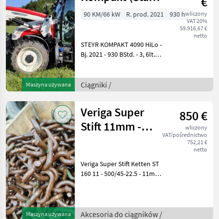
€
V)
90 KM/66 kW
R. prod. 2021
930 h
wliczony
VAT 20%
59.916,67 €
netto
STEYR KOMPAKT 4090 HiLo -
Bj. 2021 - 930 BStd. - 3, 6lt. /
4 Zylinder Common-Rail-
Dieselmotor, Turbolader
und Intercooler -
Ciągniki /
Maszyna używana
Abgasstufe 5 - 90 PS - max.
Drehmo
Veriga Super
850 €
Stift 11mm -
wliczony
VAT/pośrednictwo
500/45-22.5
752,21 €
netto
Veriga Super Stift Ketten ST
160 11 - 500/45-22.5 - 11mm
Kettenstärke - ST-160-11 -
sehr guter Zustand! Kette
für Forstarbeiten. Gute
Haftung und Reifensc
Akcesoria do ciągników /
Maszyna używana