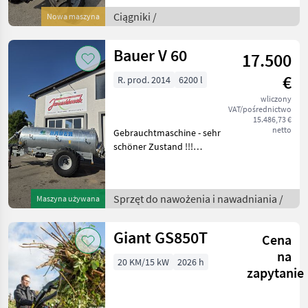
Ladeanschluss -
Beifahrersitz -
Ciągniki /
Nowa maszyna
Kraftsstofftank 145l + 10l
AdBlue - Allrad + Different
Bauer V 60
17.500
€
R. prod. 2014
6200 l
wliczony
VAT/pośrednictwo
15.486,73 €
netto
Gebrauchtmaschine - sehr
schöner Zustand !!!
Vakuumfass Inhalt 6.200L
Bereifung Trelleborg 560 /
60R22.5 Druckluft Bremse
Sprzęt do nawożenia i nawadniania /
Maszyna używana
Prallverteiler Anschlüsse:
2x h
Giant GS850T
Cena
na
20 KM/15 kW
2026 h
zapytanie