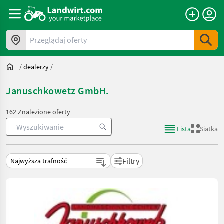
Przeglądaj oferty
/
dealerzy
/
Januschkowetz GmbH.
162 Znalezione oferty
Lista
Siatka
Filtry