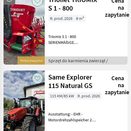
Cena
un
S 1 - 800
na
zapytanie
R. prod. 2026
8 m³
Triomix S 1 - 800
SERIENMÄßIGE
AUSRÜSTUNG • Eine Twin
Stream
Vertikalmischschnecke
Sprzęt do karmienia zwierząt /
Nowa maszyna
(15mm Schnecke/18mm
Dosierschaufeln) • Ein
Same Explorer
Cena
Kontramesser •
Verschleißrand
115 Natural GS
na
zapytanie
115 KM/85 kW
R. prod. 2026
Ausstattung: - EHR -
Motordrehzahlspeicher 2x -
Händyhalter - USB