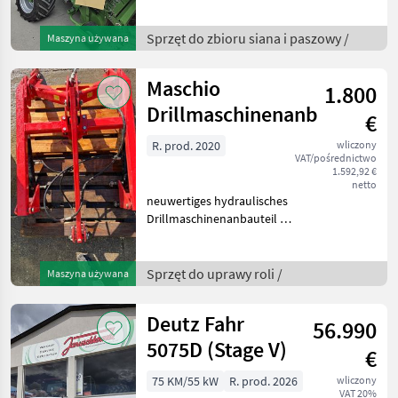
PRIVATVERKAUF !!
Gebrauchtmaschine mit
wenig Ballen ! TEL:
Sprzęt do zbioru siana i paszowy /
Maszyna używana
0.6.8.0.3.0.0.8.5.9.0
Rundballenpresse mit vari
Maschio
1.800
Drillmaschinenanbauteil
€
R. prod. 2020
wliczony
VAT/pośrednictwo
1.592,92 €
netto
neuwertiges hydraulisches
Drillmaschinenanbauteil zu
Maschio Kreiseleggen
BJ.2020 Kundenverkauf
Standort Wien Sprzęt do
Sprzęt do uprawy roli /
Maszyna używana
uprawy roli Brony
Deutz Fahr
56.990
5075D (Stage V)
€
75 KM/55 kW
R. prod. 2026
wliczony
VAT 20%