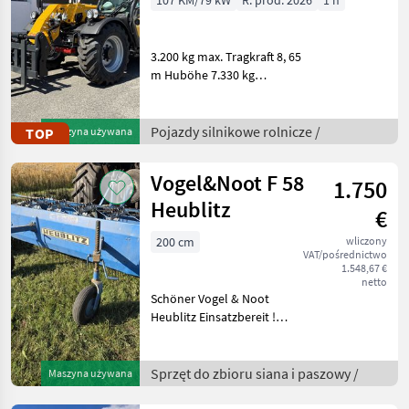
3.200 kg max. Tragkraft 8, 65
m Huböhe 7.330 kg
Leergewicht 107 PS Kubota
Motor 3.880 cm³ CR mit
DOC+DPF+SCR 40 km/h
Pojazdy silnikowe rolnicze /
TOP
Maszyna używana
Höchstgeschwindigkeit
Komfortkabine gefeder
Vogel&Noot F 58
1.750
Heublitz
€
200 cm
wliczony
VAT/pośrednictwo
1.548,67 €
netto
Schöner Vogel & Noot
Heublitz Einsatzbereit !
Zinkenband +
Bandrechenzinken wurde
2021 komplett erneuert !!! -
Sprzęt do zbioru siana i paszowy /
Maszyna używana
3 Zinkenreihen jeweils -
Arbeitsbreite ca.