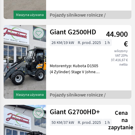
Pojazdy silnikowe rolnicze /
Maszyna używana
Giant G2500HD
44.900
€
26 KM/19 kW
R. prod. 2025
1 h
wliczony
VAT 20%
37.416,67 €
netto
Motorentyp: Kubota D1505
(4 Zylinder) Stage V (ohne
Partikelfilter)
Motorleistung: 26 PS / 19
kW Antrieb •
Pojazdy silnikowe rolnicze /
Maszyna używana
Hydrostatischer
Allradantrieb - Hohe
Traktionskraft und
Giant G2700HD+
Cena
na
50 KM/37 kW
R. prod. 2025
1 h
zapytanie