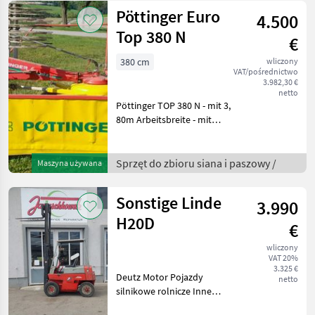
Saatgutbehälter
Pöttinger Euro
4.500
Granulatstreuer 3 x 30 Liter
Top 380 N
€
380 cm
wliczony
VAT/pośrednictwo
3.982,30 €
netto
Pöttinger TOP 380 N - mit 3,
80m Arbeitsbreite - mit
Tandemfahrwerk - mit 10
Zinkenarmen zu je 4
Doppelzinken - mit
Sprzęt do zbioru siana i paszowy /
Maszyna używana
Schwadtuch - mit
mechanischer
Sonstige Linde
3.990
Höhenverstel
H20D
€
wliczony
VAT 20%
3.325 €
Deutz Motor Pojazdy
netto
silnikowe rolnicze Inne
pojazdy silnikowe rolnicze