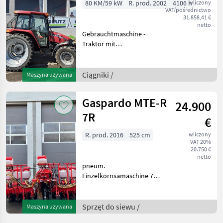
80 KM/59 kW
R. prod. 2002
4106 h
wliczony
VAT/pośrednictwo
31.858,41 €
netto
Gebrauchtmaschine -
Traktor mit
Zwillingsbereifung
Ausstattung: - Iveco 4
Zylinder Diesel,
Ciągniki /
Maszyna używana
wassergekühlt - Getriebe
24/24 Power Shuttle -
Gaspardo MTE-R
24.900
Zapfwelle 540, 5
7R
€
R. prod. 2016
525 cm
wliczony
VAT 20%
20.750 €
netto
pneum.
Einzelkornsämaschine 7
Reihen 75 cm bewährtes
MTR Säagregat mit
Klutenräumer und 2 "
Sprzęt do siewu /
Maszyna używana
Andruckrolle 60 Liter