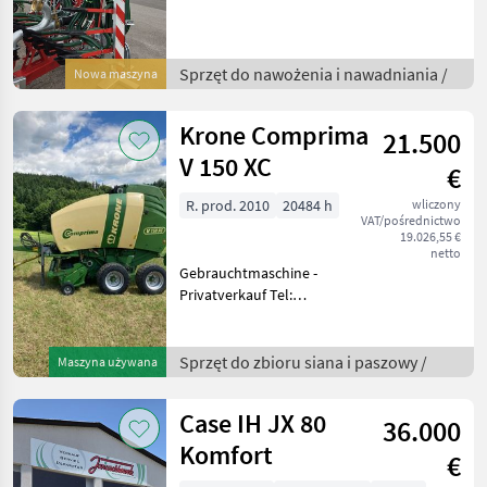
Systemspannung 12V
Reihenabstand 250mm
PrecisionFlow DN 40
Fangvorrichtung
Sprzęt do nawożenia i nawadniania /
Nowa maszyna
Betätigung
Endarmklappung
Krone Comprima
21.500
Automatisch Warntaf
V 150 XC
€
R. prod. 2010
20484 h
wliczony
VAT/pośrednictwo
19.026,55 €
netto
Gebrauchtmaschine -
Privatverkauf Tel:
0.6.6.4.4.1.5.3.0.6.4
Ausstattung: - 17 Messer
Schneidwerk -
Sprzęt do zbioru siana i paszowy /
Maszyna używana
Druckluftbremse -
Tandemachse - Beta
Case IH JX 80
36.000
Terminal - 2
Komfort
€