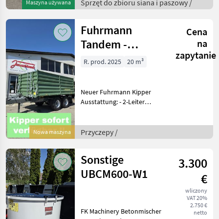
Sprzęt do zbioru siana i paszowy /
Maszyna używana
Eigengewicht 2950 kg -
Bordhydraulik mit
Zapfwellenantri
Fuhrmann
Cena
Tandem -
na
zapytanie
3Seiten-Kipper
R. prod. 2025
20 m³
20 To
Neuer Fuhrmann Kipper
Ausstattung: - 2-Leiter
Druckluftbremse für
Tandem 40km/h mit ALB -
Stahlbordwände 800mm -
Przyczepy /
Nowa maszyna
Aufsatzwände 800mm -
Kompletträder 385/
Sonstige
3.300
UBCM600-W1
€
wliczony
VAT 20%
2.750 €
FK Machinery Betonmischer
netto