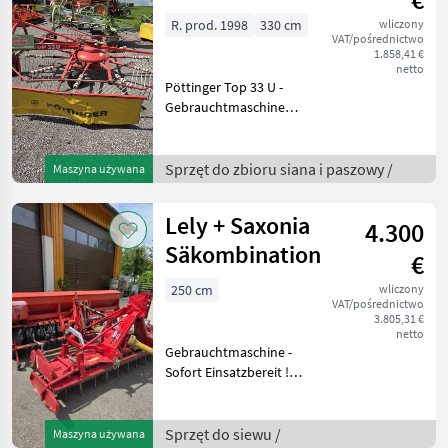
R. prod. 1998
330 cm
wliczony
VAT/pośrednictwo
1.858,41 €
netto
Pöttinger Top 33 U -
Gebrauchtmaschine
Arbeitsbreite 330cm 10
Zinkenarme
Leistungsbedarf ab 30PS
Sprzęt do zbioru siana i paszowy /
Maszyna używana
Schwadablage links
mechanisch klappbares
Lely + Saxonia
4.300
Schwadtuch P
Säkombination
€
250 cm
wliczony
VAT/pośrednictwo
3.805,31 €
netto
Gebrauchtmaschine -
Sofort Einsatzbereit !
Saxonia Drillmaschine A 200
Typ A 200 Arbeitsbreite
250cm 330 l
Sprzęt do siewu /
Maszyna używana