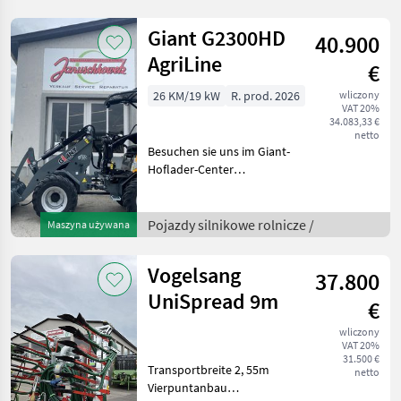
Saatkasteninhalt = ca.
250kg Weizen Dosiergetrie
Giant G2300HD
40.900
AgriLine
€
26 KM/19 kW
R. prod. 2026
wliczony
VAT 20%
34.083,33 €
netto
Besuchen sie uns im Giant-
Hoflader-Center
Niederösterreich, 5 min von
der Autobahn Amstetten-
Ost! Motor: Kubota V1505 (4
Pojazdy silnikowe rolnicze /
Maszyna używana
Zylinder) Hohes
Drehmoment, 1.500 cm³-
Vogelsang
37.800
Mot
UniSpread 9m
€
wliczony
VAT 20%
31.500 €
Transportbreite 2, 55m
netto
Vierpuntanbau