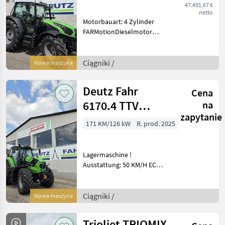
47.491,67 €
netto
Motorbauart: 4 Zylinder
FARMotionDieselmotor
Hubraum: 3.9l, Turbolader
mit Ladeluftkü̈hler, ohne
AdBlue Leistung
Ciągniki /
Nowa maszyna
+Zusatzausstattung: 76
PSViscoLüfter, Auspuff oben
Deutz Fahr
Cena
6170.4 TTV
na
zapytanie
(Stage V)
171 KM/126 kW
R. prod. 2025
Lagermaschine !
Ausstattung: 50 KM/H ECO
DEUTSCHLAND Sitz Max-
Comfort Dynamic XXL
Dynamische Luftfederung,
Ciągniki /
Nowa maszyna
elektr. verstellbare
Lendenwirbelstütze Längs-
Trioliet TRIOMIX