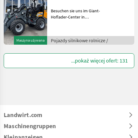
Besuchen sie uns im Giant-
Hoflader-Center in
Niederösterreich, 5 min von
der Autobahn Amstetten-
Ost! Technische Daten: •
Pojazdy silnikowe rolnicze /
Maszyna używana
Betriebsgewicht 2.600 kg •
Hubkraft 1.
...pokaż więcej ofert: 131
Landwirt.com
Maschinengruppen
Kleinanzeigen