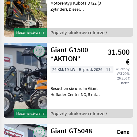
Motorentyp Kubota D722 (3
Zylinder), Diesel
Motorleistung 20 PS / 15 kW
Antrieb Hydrostatischer
Antrieb durch 2 schwere
Pojazdy silnikowe rolnicze /
Maszyna używana
Parker Radmotoren und
4.000 N Zugkraft Vo
Giant G1500
31.500
*AKTION*
€
26 KM/19 kW
R. prod. 2026
1 h
wliczony
VAT 20%
26.250 €
netto
Besuchen sie uns im Giant
Hoflader-Center NÖ, 5 min
von der Autobahn A1
Amstetten Ost entfernt!
Motorentyp Kubota D1105
Pojazdy silnikowe rolnicze /
Maszyna używana
(3 Zylinder) Stage V
Motorleistung 25, 2 P
Giant GT5048
Cena