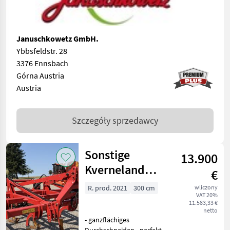
Januschkowetz GmbH.
Ybbsfeldstr. 28
3376 Ennsbach
Górna Austria
Austria
Szczegóły sprzedawcy
Sonstige
13.900
Kverneland
€
Enduro 3000
R. prod. 2021
300 cm
wliczony
VAT 20%
Actiflexwalze
11.583,33 €
netto
- ganzflächiges