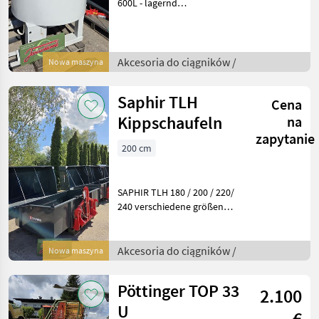
600L - lagernd
Betonmischer 800L -
lagernd Preis gilt für
aktuellen Zustand!
Angebot freibleibend,
Akcesoria do ciągników /
Nowa maszyna
Irrtümer, Änderungen und
Zwis
Saphir TLH
Cena
Kippschaufeln
na
zapytanie
200 cm
SAPHIR TLH 180 / 200 / 220/
240 verschiedene größen
lagernd !!! Preis gilt für
aktuellen Zustand!
Angebot freibleibend,
Akcesoria do ciągników /
Nowa maszyna
Irrtümer, Änderungen und
Zwischenverka
Pöttinger TOP 33
2.100
U
€