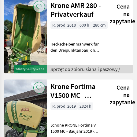
Krone AMR 280 -
Cena
Privatverkauf
na
zapytanie
R. prod. 2018
600 h
280 cm
Heckscheibenmähwerk für
den Dreipunktanbau, ohne
Aufbereiter Arbeitsbreite
2.830 mm Transporthöhe
inkl. 200 mm Bodenfreiheit:
Sprzęt do zbioru siana i paszowy /
Maszyna używana
ohne Variante 1900
klappbarer Aussens
Krone Fortima
Cena
V1500 MC -
na
zapytanie
Privatverkauf
R. prod. 2019
2824 h
Schöne KRONE Fortima V
1500 MC - Baujahr 2019 -