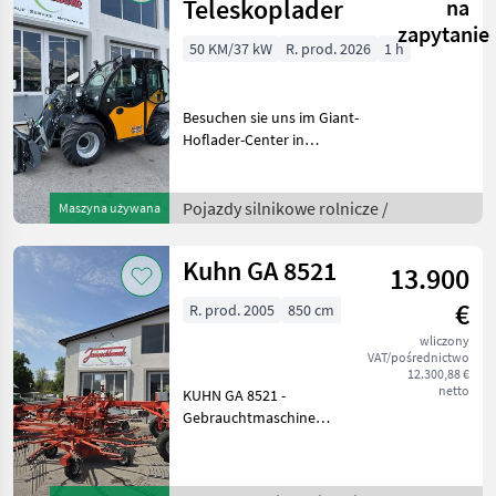
Teleskoplader
na
zapytanie
50 KM/37 kW
R. prod. 2026
1 h
Besuchen sie uns im Giant-
Hoflader-Center in
Niederösterreich, 5 min von
der Autobahn Amstetten-
Ost! - Motor Kubota D1803
Pojazdy silnikowe rolnicze /
Maszyna używana
CR, 50 PS, (3Zylinder),
StageV, DOC, DPF
Kuhn GA 8521
13.900
€
R. prod. 2005
850 cm
wliczony
VAT/pośrednictwo
12.300,88 €
netto
KUHN GA 8521 -
Gebrauchtmaschine
Zweikreiselschwader mit
Mittelschwadablage -
Arbeitsbreite 8, 5m -