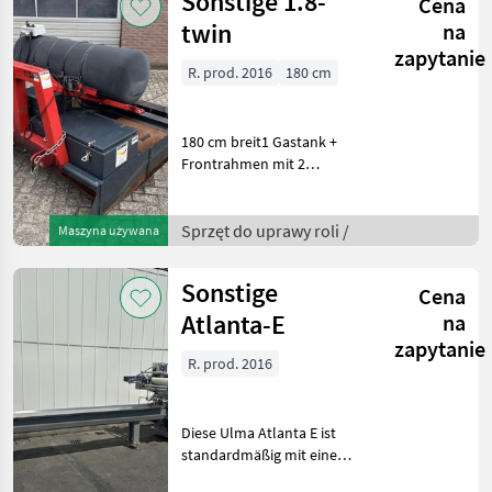
Sonstige 1.8-
Cena
(Standard)Stromverso
twin
na
zapytanie
R. prod. 2016
180 cm
180 cm breit1 Gastank +
Frontrahmen mit 2
GastanksKleine oder große
Gewächshausflächen
werden schnell und
Sprzęt do uprawy roli /
Maszyna używana
wirtschaftlich sauber
verbrannt und
Sonstige
Cena
oberflächlich desinfizi
Atlanta-E
na
zapytanie
R. prod. 2016
Diese Ulma Atlanta E ist
standardmäßig mit einem
Produktfluss von links nach