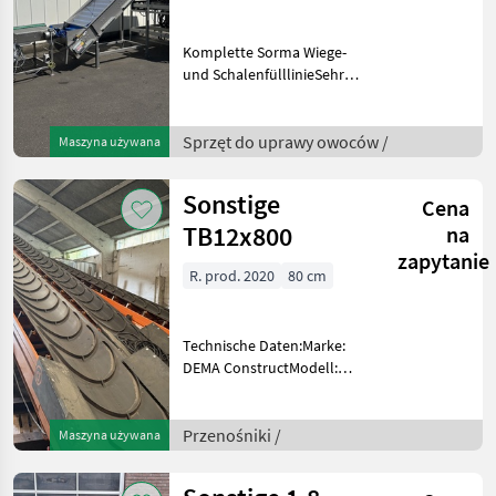
Komplette Sorma Wiege-
und SchalenfülllinieSehr
gepflegte und gut
funktionierende Sorma
Wiege- und
Sprzęt do uprawy owoców /
Maszyna używana
Verpackungslinie, geeignet
für die effiziente
Sonstige
Cena
Verarbeitung verschi
TB12x800
na
zapytanie
R. prod. 2020
80 cm
Technische Daten:Marke:
DEMA ConstructModell:
TB12x800Länge: 12
MeterBandbreite: 800
mmAntrieb: 4, 0-kW-
Przenośniki /
Maszyna używana
ElektromotorBandgeschwindigkeit:
45 m/min