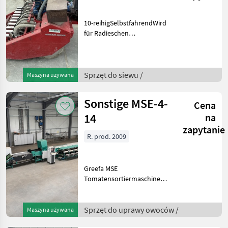
10-reihigSelbstfahrendWird
für Radieschen
verwendetWeitere
Informationen oder eine
vollständige Angebot?
Fragen Sie das einfach und
Sprzęt do siewu /
Maszyna używana
schnell an auf unsere
Duijndam Ma
Sonstige MSE-4-
Cena
14
na
zapytanie
R. prod. 2009
Greefa MSE
TomatensortiermaschineBaujahr
20094-spurig14+1
AusgängeV-Band-
Vereinzeler (Baujahr
Sprzęt do uprawy owoców /
Maszyna używana
2015)Elektronische Waagen