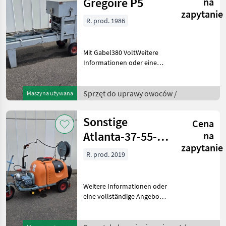
Gregoire P5
na
zapytanie
R. prod. 1986
Mit Gabel380 VoltWeitere
Informationen oder eine
vollständige Angebot?
Fragen Sie das einfach und
schnell an auf unsere
Sprzęt do uprawy owoców /
Maszyna używana
Duijndam Machines
Website! Sie können uns
Sonstige
Cena
auc
Atlanta-37-55-
na
zapytanie
400E
R. prod. 2019
Weitere Informationen oder
eine vollständige Angebot?
Fragen Sie das einfach und
schnell an auf unsere