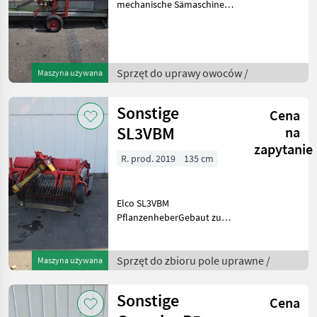
mechanische Sämaschine
derzeit nur in Verbindung
mit der Stempelvorrichtung
für 6-cm-Kompostblöcke
verwendet werden
Sprzęt do uprawy owoców /
Maszyna używana
kann.Diese Topfpress
Sonstige
Cena
SL3VBM
na
zapytanie
R. prod. 2019
135 cm
Elco SL3VBM
PflanzenheberGebaut zum
Roden von Jungpflanzen
Freilandstauden, Zier- und
Forstbaumschulsämlinge,
Sprzęt do zbioru pole uprawne /
Maszyna używana
flachwurzelnde Gewürz-
und Heilkräuter,
Sonstige
Cena
verschiedene Ge