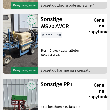
Schneidmesser 120 cm
Sprzęt do zbioru pole uprawne /
Maszyna używana
BreitWeb breite 130
cmKistenliftSternreinigerSiebkett
Sonstige
Cena
WS202WCR
na
zapytanie
R. prod. 1998
Stern-Dreieck-geschalteter
380-V-MotorMit
FernbedienungWeitere
Informationen oder eine
vollständige Angebot?
Sprzęt do karmienia zwierząt /
Maszyna używana
Fragen Sie das einfach und
schnell an auf unsere
Sonstige PP1
Cena
Duijnda
na
zapytanie
Bitte beachten Sie, dass die