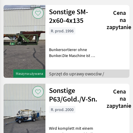
vollständige Angebot?
Fragen Sie das einfach und
Sonstige SM-
Cena
sch
2x60-4x135
na
zapytanie
R. prod. 1996
Bunkersortierer ohne
Bunker.Die Maschine ist mit
einer Doppelkurve
ausgestattet.Der erste
Sortierabschnitt verfügt
Sprzęt do uprawy owoców /
Maszyna używana
über eine
Vorsortierstufe.Das
Sonstige
Cena
Übermaßmaterial wird
P63/Gold./V-Sn.
na
zapytanie
R. prod. 2000
Wird komplett mit einem