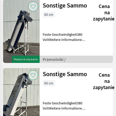
an den
Sonstige Sammo
Cena
AusgängenFörderband für
zweite KlasseG
na
60 cm
zapytanie
Feste Geschwindigkeit380
VoltWeitere Informationen
oder eine vollständige
Angebot? Fragen Sie das
einfach und schnell an auf
Przenośniki /
Maszyna używana
unsere Duijndam Machines
Website! Sie kö
Sonstige Sammo
Cena
na
60 cm
zapytanie
Feste Geschwindigkeit380
VoltWeitere Informationen
oder eine vollständige