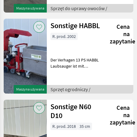
rechts ausgestattet. Die
Maschine stammt vom
Sprzęt do uprawy owoców /
Maszyna używana
Erstbesitzer und wurde bis
2025 gewartet. D
Sonstige HABBL
Cena
na
R. prod. 2002
zapytanie
Der Verhagen 13 PS HABBL
Laubsauger ist mit
hydraulischem Antrieb,
Seitenbürsten und einem
Auffangbehälter mit
Sprzęt ogrodniczy /
Maszyna używana
Unterentleerung
ausgestattet. Die
Seitenbürsten kehren
Sonstige N60
Cena
D10
na
zapytanie
R. prod. 2018
35 cm