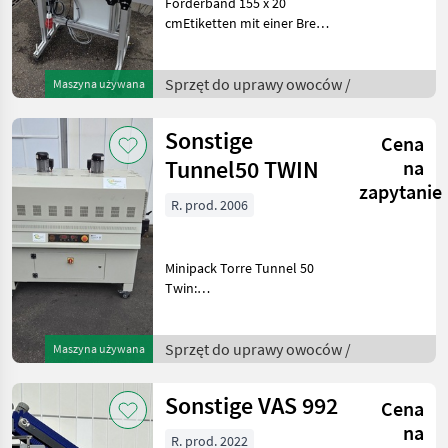
Förderband 155 x 20
cmEtiketten mit einer Breite
von bis zu 12 cmDie Breite
des Etikettierers ist
einstellbar, um Etiketten an
Sprzęt do uprawy owoców /
Maszyna używana
verschiedenen Stellen über
dem Förderb
Sonstige
Cena
Tunnel50 TWIN
na
zapytanie
R. prod. 2006
Minipack Torre Tunnel 50
Twin:
Höchstgeschwindigkeit
beim Verpacken kleiner
ProdukteDer Tunnel 50
Sprzęt do uprawy owoców /
Maszyna używana
Twin wurde entwickelt, um
effektive Lösungen für alle
Sonstige VAS 992
Cena
anzubieten, d
na
R. prod. 2022