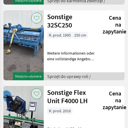
Duijndam Machines
Sprzęt do karmienia zwierząt /
Maszyna używana
Website! Sie können uns
auch anrufen.Alle zu
Sonstige
Cena
32SC250
na
zapytanie
R. prod. 1995
250 cm
Weitere Informationen oder
eine vollständige Angebot?
Fragen Sie das einfach und
schnell an auf unsere
Duijndam Machines
Sprzęt do uprawy roli /
Maszyna używana
Website! Sie können uns
auch anrufen.Alle zu
Sonstige Flex
Cena
Unit F4000 LH
na
zapytanie
R. prod. 2016