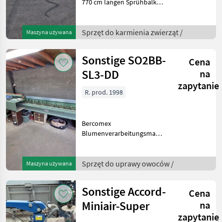
770 cm langen Sprühbalken
geliefert16 Düsen im
Abstand von 50 cm4
Befestigungshaken für den
Sprzęt do karmienia zwierząt /
Maszyna używana
SprühbalkenRollenführungen,
Achsabstand 4, 5 cm, F
Sonstige SO2BB-
Cena
SL3-DD
na
zapytanie
R. prod. 1998
Bercomex
Blumenverarbeitungsmaschine2
x Bercomex CMR
BindemaschineSchneidenEntblätterungsmasch
Doppelter
Sprzęt do uprawy owoców /
Maszyna używana
DachgurtSammelband
Weitere Informationen oder
Sonstige Accord-
Cena
eine vollst
Miniair-Super
na
zapytanie