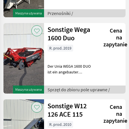
Angebot? Fragen Sie das
einfach und schnell an auf
Przenośniki /
Maszyna używana
unsere Duijndam Machines
Website! Sie kö
Sonstige Wega
Cena
1600 Duo
na
zapytanie
R. prod. 2019
Der Unia WEGA 1600 DUO
ist ein angebauter
zweireihiger Kartoffel- und
Gemüseroder zum Roden
von Kartoffeln, Zwiebeln
Sprzęt do zbioru pole uprawne /
Maszyna używana
und ähnlichen
Wurzelfrüchten. Er ist für
Sonstige W12
Cena
Traktor
126 ACE 115
na
zapytanie
R. prod. 2010