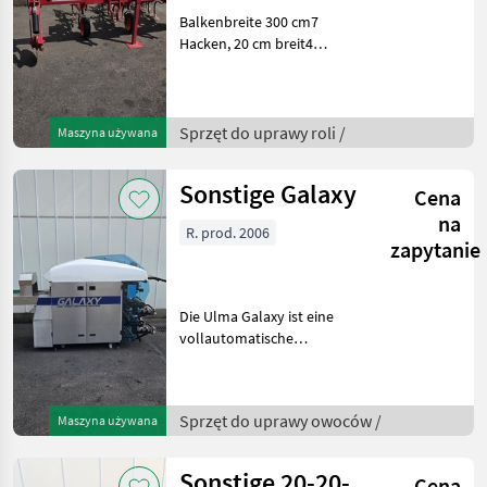
Balkenbreite 300 cm7
Hacken, 20 cm breit4
Hacken, 12 cm
breitInklusive komplettem
Satz neuer Hacken (7 × 20
cm + 4 × 12 cm (davon ist 1
Sprzęt do uprawy roli /
Maszyna używana
nicht neu))Runde
Scheiben:34
Sonstige Galaxy
Cena
na
R. prod. 2006
zapytanie
Die Ulma Galaxy ist eine
vollautomatische
Stretchfolienverpackungsmaschine
zum Verpacken von
Frischprodukten auf
Sprzęt do uprawy owoców /
Maszyna używana
Schalen, wie Fleisch, Fisch,
Gemüse, Obst und Frisch
Sonstige 20-20-
Cena