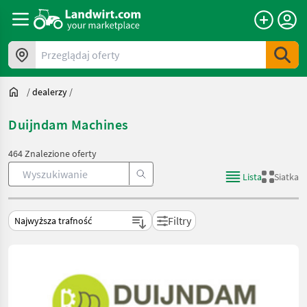
Przeglądaj oferty
/
dealerzy
/
Duijndam Machines
464 Znalezione oferty
Lista
Siatka
Filtry