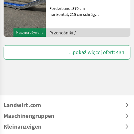
Förderband: 370 cm
horizontal, 215 cm schräg
nach obenFeste
Geschwindigkeit380
VoltWeitere Informationen
Przenośniki /
Maszyna używana
oder eine vollständige
Angebot? Fragen Sie das
einfach und s
...pokaż więcej ofert: 434
Landwirt.com
Maschinengruppen
Kleinanzeigen