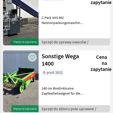
zapytanie
C-Pack VAS 992
Netzverpackungsmaschine
(2022) – inkl. SmartDate X45
– unbenutztZu verkaufen:
eine C-Pack VAS 992
Sprzęt do uprawy owoców /
Maszyna używana
vollautomatische
Netzverpackungsmaschine,
Baujahr 20
Sonstige Wega
Cena
1400
na
zapytanie
R. prod. 2012
140 cm BreitInklusive
ZapfwelleGeeignet für die
Ernte von Kartoffeln und
ZwiebelnWeitere
Informationen oder eine
Sprzęt do zbioru pole uprawne /
Maszyna używana