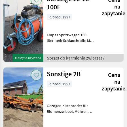
100E
na
zapytanie
R. prod. 1997
Empas Spritzwagen 100
liter tank Schlauchrolle Mit
30 meter Schlauch Motor
220 Volt Spritz
pistoleWeitere
Sprzęt do karmienia zwierząt /
Maszyna używana
Informationen oder eine
vollständige Angebot?
Sonstige 2B
Cena
Fragen Sie d
na
R. prod. 1997
zapytanie
Gezogen Kistenroder für
Blumenzwiebel, Möhren,
Karotten, Süßkartoffel und
usw.Vibrierendes