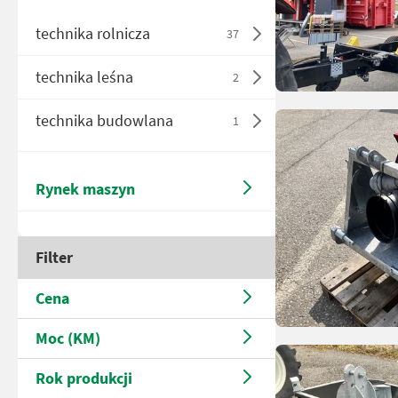
technika rolnicza
37
technika leśna
2
technika budowlana
1
Rynek maszyn
Filter
Cena
Moc (KM)
Rok produkcji