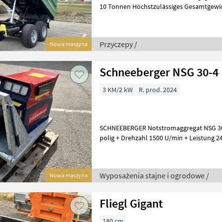
10 Tonnen Höchstzulässiges Gesamtgewi
Flex Plus Dichtungssystem +
Przyczepy /
Nowa maszyna
Schneeberger NSG 30-4
3 KM/2 kW
R. prod. 2024
SCHNEEBERGER Notstromaggregat NSG 30-
polig + Drehzahl 1500 U/min + Leistung 
AVR ± 1 % + 3 Punkt Anbau Wypo
Wyposażenia stajne i ogrodowe /
Nowa maszyna
Fliegl Gigant
180 cm