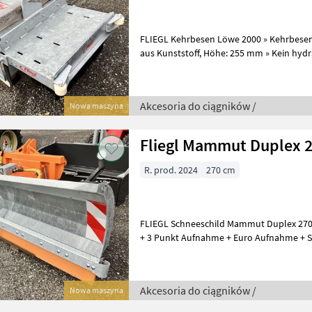
FLIEGL Kehrbesen Löwe 2000 » Kehrbesen
aus Kunststoff, Höhe: 255 mm » Kein hydraulischer oder mechanischer
Antrieb erforderlich » Ver
Akcesoria do ciągników /
Nowa maszyna
Fliegl Mammut Duplex 
R. prod. 2024
270 cm
FLIEGL Schneeschild Mammut Duplex 270 
+ 3 Punkt Aufnahme + Euro Aufnahme + Sc
Überlastsicherung + Kunststoffleiste +
Akcesoria do ciągników /
Nowa maszyna