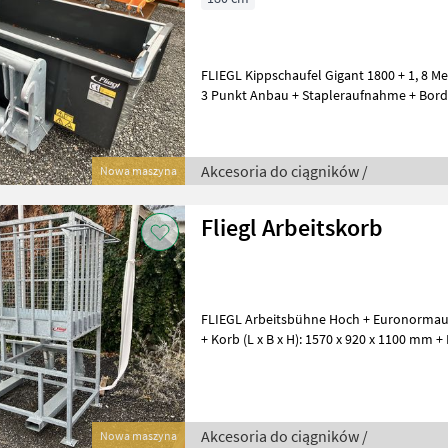
FLIEGL Kippschaufel Gigant 1800 + 1, 8 M
3 Punkt Anbau + Stapleraufnahme + Bor
zentrale Heckbordwandöffnun
Akcesoria do ciągników /
Nowa maszyna
Fliegl Arbeitskorb
FLIEGL Arbeitsbühne Hoch + Euronormauf
+ Korb (L x B x H): 1570 x 920 x 1100 mm
Arbeitshöhe: 2120 mm Akcesori
Akcesoria do ciągników /
Nowa maszyna