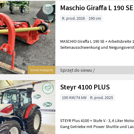
Maschio Giraffa L 190 SE
R. prod. 2026
190 cm
MASCHIO Giraffa L 190 SE + Arbeitsbreite 
Seitenausschwenkung und Neigungsverst
integriertem Anfahrschutz + hydr. Neigun
Sprzęt do siewu /
Nowa maszyna
Steyr 4100 PLUS
100 KM/74 kW
R. prod. 2025
STEYR Plus 4100 + Stufe V - 3, 6 Liter Mot
Gang Getriebe mit Power Shuttle und Las
Getriebefunktion + Stehenble