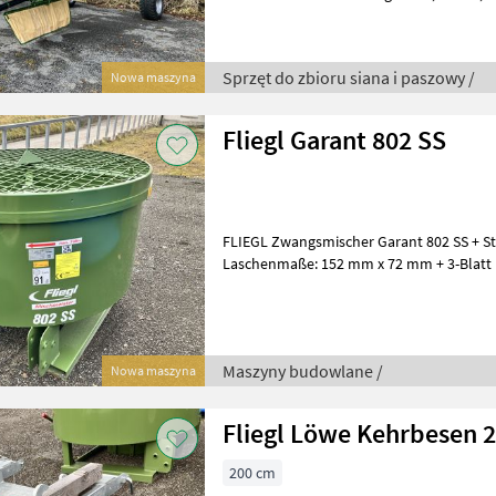
Kreisel + Tridemfahrwerk je Kreisel + B
Sprzęt do zbioru siana i paszowy /
Nowa maszyna
Fliegl Garant 802 SS
FLIEGL Zwangsmischer Garant 802 SS + 
Laschenmaße: 152 mm x 72 mm + 3-Blatt 
verstellbar + Seitenwandabstreifer + Ausl
Maszyny budowlane /
Nowa maszyna
Fliegl Löwe Kehrbesen 
200 cm