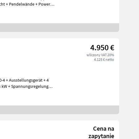
cht + Pendelwände + Power
4.950 €
wliczony VAT 20%
4.125 € netto
4 + Ausstellungsgerät + 4
24 kW + Spannungsregelung
Cena na
zapytanie