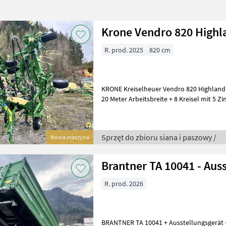
Krone Vendro 820 Highl
R. prod. 2025
820 cm
KRONE Kreiselheuer Vendro 820 Highland 
20 Meter Arbeitsbreite + 8 Kreisel mit 5 
vorne und hinten + hydrau
Sprzęt do zbioru siana i paszowy /
Nowa maszyna
Brantner TA 10041 - Aus
R. prod. 2026
BRANTNER TA 10041 + Ausstellungsgerät +