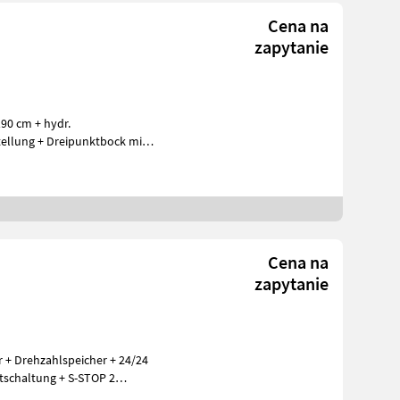
Cena na
zapytanie
190 cm + hydr.
ellung + Dreipunktbock mit
g
Cena na
zapytanie
or + Drehzahlspeicher + 24/24
tschaltung + S-STOP 2