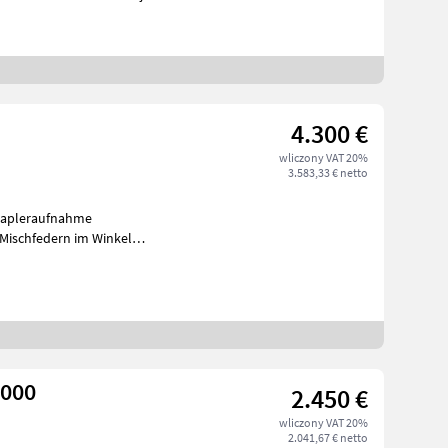
4.300 €
wliczony VAT 20%
3.583,33 € netto
Stapleraufnahme
Mischfedern im Winkel
aufruts
2000
2.450 €
wliczony VAT 20%
2.041,67 € netto