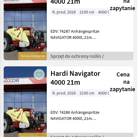
4000 21m
na
zapytanie
R. prod. 2026
2100 cm
4000 l
EDV: 74287 Anhängespritze
NAVIGATOR 4000l, 21m
DeltaForce TITANIUM line
Standardausstattung:
Behälter: - 4.000 Liter PE-
Sprzęt do ochrony roślin /
Nowa maszyna
Behälter mit niedrigem
Schwerpunkt
Hardi Navigator
Cena
4000 21m
na
zapytanie
R. prod. 2026
2100 cm
4000 l
EDV: 74286 Anhängespritze
NAVIGATOR 4000l, 21m
DeltaForce TITANIUM line
Standardausstattung:
Behälter: - 4.000 Liter PE-
Nowa maszyna