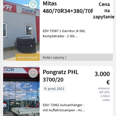
Mitas
Cena
480/70R34+380/70R24
na
zapytanie
EDV 75587 1 Garnitur (4 Stk)
Kompläträder - 2 Stk
480/70R34 - 2 Stk 380/70R24
- Mitas - Ferstelfelge
Anschlußmaße: -
Mittebohrung /Lochkreis VA
Koła i opony /
Nowa maszyna
225/275/ 6
Pongratz PHL
3.000
3700/20
€
R. prod. 2011
wliczony
VAT 20%
2.500 €
netto
EDV: 72962 Autoanhänger -
mit Auffahrtsrampen - mit
Abstützungen - mit Metall