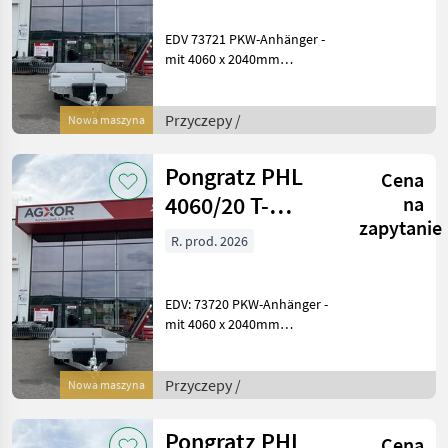
EDV 73721 PKW-Anhänger -
mit 4060 x 2040mm
Ladefläche - mit 300mm
Ladehöhe - mit 3.500kg GG -
mit 2.841kg Nutzlast - mit
Przyczepy /
Nowa maszyna
695kg Eigengewicht - mit
5.640mm G
Pongratz PHL
Cena
4060/20 T-
na
zapytanie
AL3500
R. prod. 2026
EDV: 73720 PKW-Anhänger -
mit 4060 x 2040mm
Ladefläche - mit 300mm
Ladehöhe - mit 3.500kg GG -
mit 2.841kg Nutzlast - mit
Przyczepy /
Nowa maszyna
695kg Eigengewicht - mit
5.640mm G
Pongratz PHL
Cena