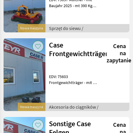
Baujahr 2025 - mt 390 Kg
Standort: 2135 Neudorf Das
Verkaufsteam der Fa. Agxor
zeigt Ihnen das
Sprzęt do siewu /
Nowa maszyna
Gerät/Maschine gerne und
bittet
Case
Cena
Frontgewichtträger
na
zapytanie
EDV: 75603
Frontgewichtträger - mit 4
Platten - mit 55 kg pro
Platte Standort: 2135
Neudorf Das Verkaufsteam
der Fa. Agxor zeigt Ihnen
Akcesoria do ciągników /
Nowa maszyna
das Gerät/Maschi
Sonstige Case
Cena
Felgen
na