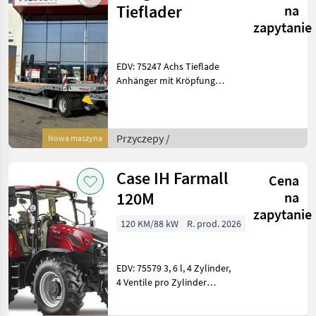
Tieflader
na
zapytanie
EDV: 75247 Achs Tieflade
Anhänger mit Kröpfung
Fahrgestell Tieflade
Anhänger Stahl
Schweißkonstruktion
Drehschemel mit kräftigen
Przyczepy /
Nowa maszyna
Kugeldrehkranz Heckabstüt
Case IH Farmall
Cena
120M
na
zapytanie
120 KM/88 kW
R. prod. 2026
EDV: 75579 3, 6 l, 4 Zylinder,
4 Ventile pro Zylinder
Kraftstoffsystem -
Common-Rail-