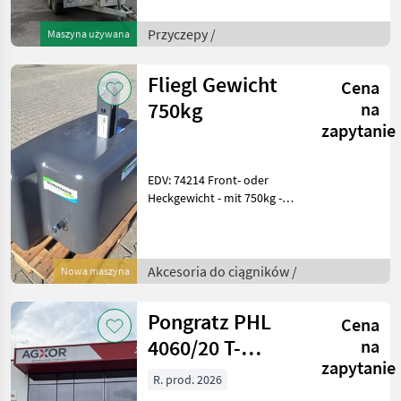
Staukasten vorne - mit
Auflaufbremse - mit
Przyczepy /
Maszyna używana
Handbremse - mit 3, 70m x
2m P
Fliegl Gewicht
Cena
750kg
na
zapytanie
EDV: 74214 Front- oder
Heckgewicht - mit 750kg -
mit 3-Punktanbau - mit H x
B x T: 890(625) x 1150 x
600mm - Durch die flache
Bauweise können die
Akcesoria do ciągników /
Nowa maszyna
Scheinwerf
Pongratz PHL
Cena
4060/20 T-
na
zapytanie
AL3500
R. prod. 2026