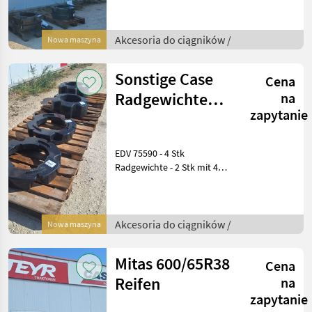
Weinviertel Das
Verkaufsteam der Fa. Agxor
zeigt Ihnen das
Akcesoria do ciągników /
Nowa maszyna
Gerät/Maschine
Sonstige Case
Cena
Radgewichte
na
zapytanie
Zubehör für
Neutraktore
EDV 75590 - 4 Stk
Radgewichte - 2 Stk mit 454
kg - 2 Stk mit 227 kg
Standort: 2135 Neudorf im
Weinviertel Das
Verkaufsteam der Fa. Agxor
Akcesoria do ciągników /
Nowa maszyna
zeigt Ihnen da
Mitas 600/65R38
Cena
Reifen
na
zapytanie