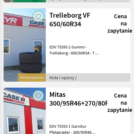
hydraulischem
Pendelausgleich - mit 4
Trelleborg VF
Cena
650/60R34
na
zapytanie
EDV 75595 2 Gummi -
Trelleborg - 600/60R34 - TM
1000 - 168D Standort: 2135
Neudorf im Weinviertel Das
Verkaufsteam der Fa. Agxor
zeigt Ihnen das Gerät/
Koła i opony /
Nowa maszyna
Mitas
Cena
300/95R46+270/80R36
na
zapytanie
EDV 75593 1 Garnitur
Pfelgeräder - 300/95R46