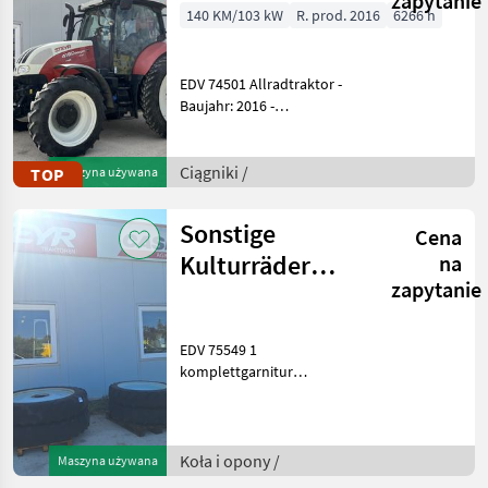
zapytanie
140 KM/103 kW
R. prod. 2016
6266 h
EDV 74501 Allradtraktor -
Baujahr: 2016 -
Betriebsstunden: 6266 - 121
PS Normalleistung und 154
PS geboostet - Stufenloses
Ciągniki /
TOP
Maszyna używana
Getriebe 50 km/h Eco mit
1750 Motor
Sonstige
Cena
Kulturräder
na
zapytanie
Pflegeräder
EDV 75549 1
komplettgarnitur
Pflegeräder - Alliance A.350
320/90R46 10% - 220mm
Innenloch - 275mm
Lochkreis - 151A8 - Alliance
Koła i opony /
Maszyna używana
AC 90 270/80R36 20% -