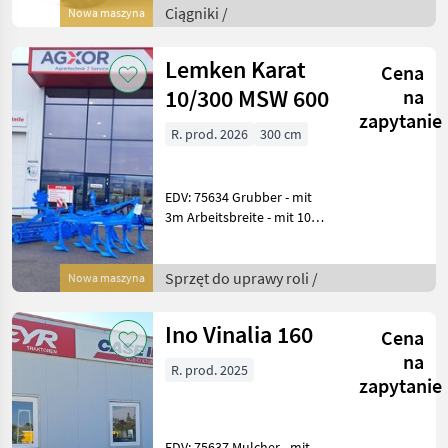
Hochdruckeinspritzung
Ciągniki /
Nowa maszyna
Abgasnorm Stufe V,
kompaktes Hi-eSCR2-
Lemken Karat
Cena
Nachbehandlungss
10/300 MSW 600
na
zapytanie
R. prod. 2026
300 cm
EDV: 75634 Grubber - mit
3m Arbeitsbreite - mit 10
Zinken 3-balkig - mit
Tragwelle Kat 3/36mm L2 -
mit 80cm Rahmenhöhe -
Sprzęt do uprawy roli /
Nowa maszyna
mit zentraler
Tiefeneinstellung - m
Ino Vinalia 160
Cena
na
R. prod. 2025
zapytanie
EDV: 75637 Mulcher - mit