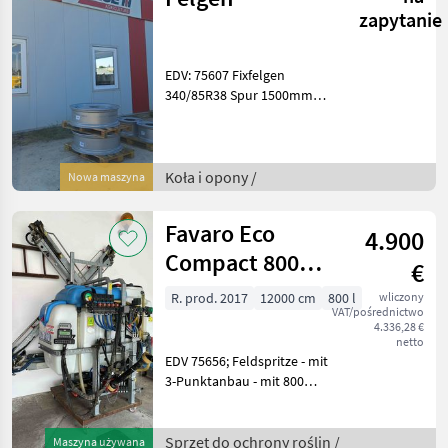
zapytanie
EDV: 75607 Fixfelgen
340/85R38 Spur 1500mm
Fixfelgen 340/85R24 Spur
1500mm Für Farmall 100C
Das Verkaufsteam der Fa.
Agxor zeigt Ihnen das
Koła i opony /
Nowa maszyna
Gerät/Maschine ge
Favaro Eco
4.900
Compact 800
€
12m hydraulisch
R. prod. 2017
12000 cm
800 l
wliczony
VAT/pośrednictwo
4.336,28 €
netto
EDV 75656; Feldspritze - mit
3-Punktanbau - mit 800
Liter Behälter - mit 12m
hydraulisch klappbaren
Spritzgestänge - mit
Sprzęt do ochrony roślin /
Maszyna używana