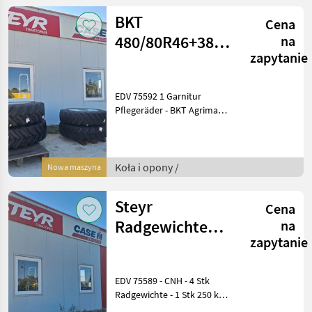
361mm
BKT
Cena
480/80R46+380/85R34
na
zapytanie
Pflegeräder
EDV 75592 1 Garnitur
Pflegeräder - BKT Agrimax
Spargo - VF 480/80R46 - 10
Loch Fixfelge - 280mm
Innenloch - 335mm
Lochkreis - 160 D - BKT
Koła i opony /
Nowa maszyna
Agrimax Spa
Steyr
Cena
Radgewichte
na
zapytanie
Zubehör für
Neutraktore
EDV 75589 - CNH - 4 Stk
Radgewichte - 1 Stk 250 kg
Standort: 2135 Neudorf im