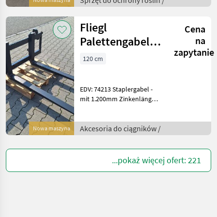
Sprzęt do ochrony roślin /
Behälter mit niedrigem
Schwerpunkt
Fliegl
Cena
Palettengabel
na
zapytanie
Easy 1200
120 cm
EDV: 74213 Staplergabel -
mit 1.200mm Zinkenlänge -
mit Aufnahme für
Staplergabelzinken FEM (ca.
410 mm hoch) - mit
Akcesoria do ciągników /
Nowa maszyna
Staplergabelzinken:
80x40mm - 2.200kg Nut
...pokaż więcej ofert: 221