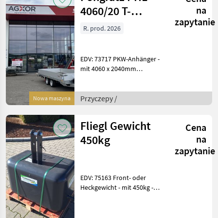
4060/20 T-
na
zapytanie
AL3500
R. prod. 2026
EDV: 73717 PKW-Anhänger -
mit 4060 x 2040mm
Ladefläche - mit 300mm
Ladehöhe - mit 3.500kg GG -
mit 2.841kg Nutzlast - mit
Przyczepy /
Nowa maszyna
695kg Eigengewicht - mit
5.640mm
Fliegl Gewicht
Cena
450kg
na
zapytanie
EDV: 75163 Front- oder
Heckgewicht - mit 450kg -
mit 3-Punktanbau - mit H x
B x T: 800(515) x 800 x
530mm - Durch die flache