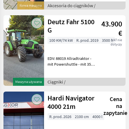
Bauweise können die
Akcesoria do ciągników /
Nowa maszyna
Scheinwerfe
Deutz Fahr 5100
43.900
G
€
100 KM/74 kW
R. prod. 2019
3500 h
VAT nie
dotyczy
EDV: 88019 Allradtraktor -
mit Powershuttle - mit 3500
h - mit Klima - mit 5 DW
Steuergeräte/ EHR FHW -
mit Schaltgetriebe - mit
Ciągniki /
Maszyna używana
Zapfwellendrehzahl
540/540E
Hardi Navigator
Cena
4000 21m
na
zapytanie
R. prod. 2026
2100 cm
4000 l