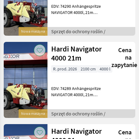
EDV: 74290 Anhängespritze
NAVIGATOR 4000l, 21m
DeltaForce TITANIUM line
Standardausstattung:
Behälter: - 4.000 Liter PE-
Sprzęt do ochrony roślin /
Nowa maszyna
Behälter mit niedrigem
Schwerpunkt
Hardi Navigator
Cena
4000 21m
na
zapytanie
R. prod. 2026
2100 cm
4000 l
EDV: 74289 Anhängespritze
NAVIGATOR 4000l, 21m
DeltaForce TITANIUM line
Standardausstattung:
Behälter: - 4.000 Liter PE-
Sprzęt do ochrony roślin /
Nowa maszyna
Behälter mit niedrigem
Schwerpunkt
Hardi Navigator
Cena