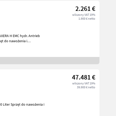
2.261 €
wliczony VAT 19%
1.900 € netto
/
47.481 €
wliczony VAT 19%
39.900 € netto
nawożenia i