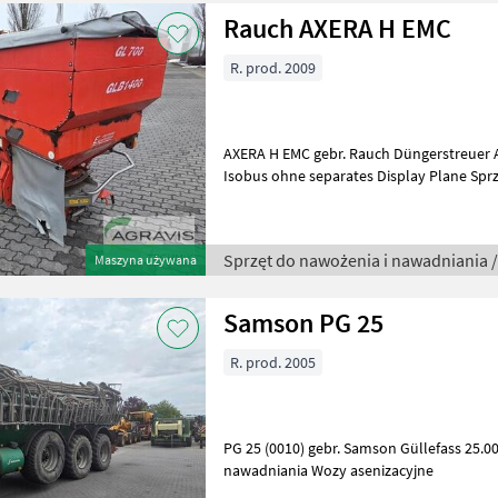
Rauch AXERA H EMC
R. prod. 2009
AXERA H EMC gebr. Rauch Düngerstreuer AXERA H EMC hydr. Antrieb
Isobus ohne separates Display Plane Sprzęt do nawożenia i
nawadniania Rozsiewacze nawozów
Sprzęt do nawożenia i nawadniania 
Maszyna używana
Samson PG 25
R. prod. 2005
PG 25 (0010) gebr. Samson Güllefass 25.000 Liter Sprzęt do 
nawadniania Wozy asenizacyjne