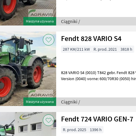
(0090) A949 EMPFÄNGERLAND (0100) A00
Ciągniki /
Maszyna używana
Fendt 828 VARIO S4
287 KM/211 kW
R. prod. 2021
3818 h
828 VARIO S4 (0010) T842 gebr. Fendt 828 
Version (0040) vorne: 600/70R30 (0050) hinten: 710/70R42 (00
40 km/h - Ausführung (0070
Ciągniki /
Maszyna używana
Fendt 724 VARIO GEN-7
R. prod. 2025
1396 h