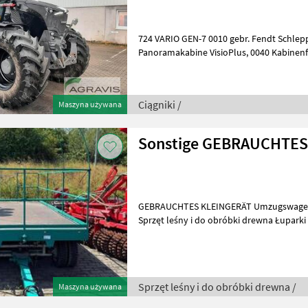
724 VARIO GEN-7 0010 gebr. Fendt Schlepper 
Panoramakabine VisioPlus, 0040 Kabinenfederung, 0050 LED -
Arbeitsscheinwerfer, 0060 Spurführung
Ciągniki /
Maszyna używana
Sonstige GEBRAUCHTES
GEBRAUCHTES KLEINGERÄT Umzugswagen Blattfedern, Drehschemel
Sprzęt leśny i do obróbki drewna Łupark
Sprzęt leśny i do obróbki drewna /
Maszyna używana