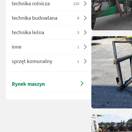
technika rolnicza
120
technika budowlana
8
technika leśna
3
inne
1
sprzęt komunalny
1
Rynek maszyn