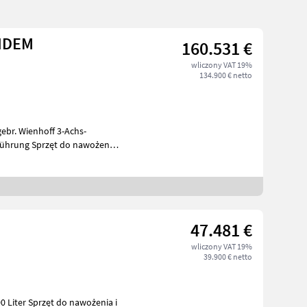
RIDEM
160.531 €
wliczony VAT 19%
134.900 € netto
br. Wienhoff 3-Achs-
o nawożenia
/
47.481 €
wliczony VAT 19%
39.900 € netto
nawożenia i