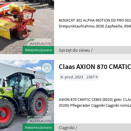
NOVACAT 301 ALPHA-MOTION ED PRO 0010
Dreipunktaufnahme, 0030 Zapfwelle, 0040 Schwadscheiben, Sprzęt do
siewu Agregaty rozsadnikówe
Sprzęt do siewu /
Maszyna używana
Claas AXION 870 CMATI
R. prod. 2023
2367 h
AXION 870 CMATIC CEBIS (0010) gebr. CLA
(0100) Pflegeräder Ciągniki Ciągniki rolni
Ciągniki /
Maszyna używana