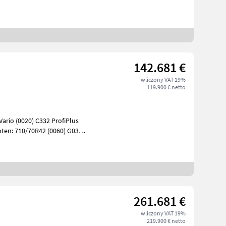
4 FENDT
142.681 €
wliczony VAT 19%
119.900 € netto
Vario (0020) C332 ProfiPlus
60) G035
261.681 €
wliczony VAT 19%
219.900 € netto