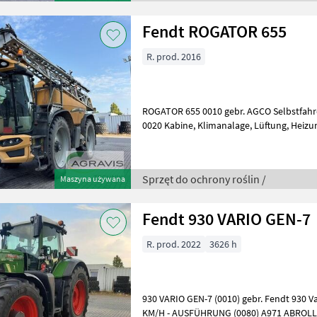
Fendt ROGATOR 655
R. prod. 2016
ROGATOR 655 0010 gebr. AGCO Selbstfahre
0020 Kabine, Klimanalage, Lüftung, Heizung , 0030 2x 10, 4 " Vario
Terminal, 0040 luftgefederter Sitz
Sprzęt do ochrony roślin /
Maszyna używana
Fendt 930 VARIO GEN-7
R. prod. 2022
3626 h
930 VARIO GEN-7 (0010) gebr. Fendt 930 V
KM/H - AUSFÜHRUNG (0080) A971 ABR