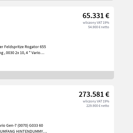
65.331 €
wliczony VAT 19%
54.900 € netto
r Feldspritze Rogator 655
273.581 €
wliczony VAT 19%
229.900 € netto
ario Gen-7 (0070) G033 60
OLLUMFANG HINTENDUMMY