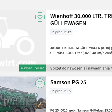
Wienhoff 30.000 LTR. T
GÜLLEWAGEN
R. prod. 2012
30.000 LTR. TRIDEM GÜLLEWAGEN (0010) ge
Güllefass 30.000 Liter (0020) 40 km/h Ausführung Sprzęt d
i nawadniania Wozy asenizacyjne
Sprzęt do nawożenia i nawadniania 
Maszyna używana
Samson PG 25
R. prod. 2005
PG 25 (0010) gebr. Samson Güllefass 25.000 Liter Sprzęt do 