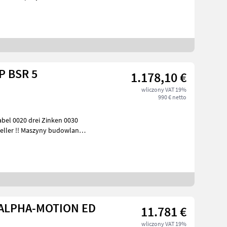
/
P BSR 5
1.178,10 €
wliczony VAT 19%
990 € netto
bel 0020 drei Zinken 0030
 budowlane
1 ALPHA-MOTION ED
11.781 €
wliczony VAT 19%