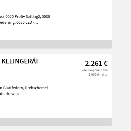
0020 Profi+ Setting2, 0030
 KLEINGERÄT
2.261 €
wliczony VAT 19%
1.900 € netto
i do drewna