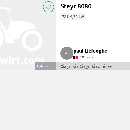
Steyr 8080
72 KM/53 kW
paul Liefooghe
9308 Aalst
Ciągniki / Ciągniki rolnicze
Ogłoszenie