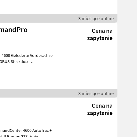
3 miesiące online
mmandPro
Cena na
zapytanie
600 Gefederte Vorderachse
SOBUS-Steckdose
E / 1000 / 100
3 miesiące online
Cena na
zapytanie
ndCenter 4600 AutoTrac +
at II Pumpe 227 l/min