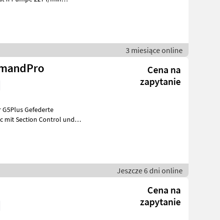
pneumati
3 miesiące online
mmandPro
Cena na
zapytanie
G5Plus Gefederte
c mit Section Control und
ische Zweileit
Jeszcze 6 dni online
Cena na
zapytanie