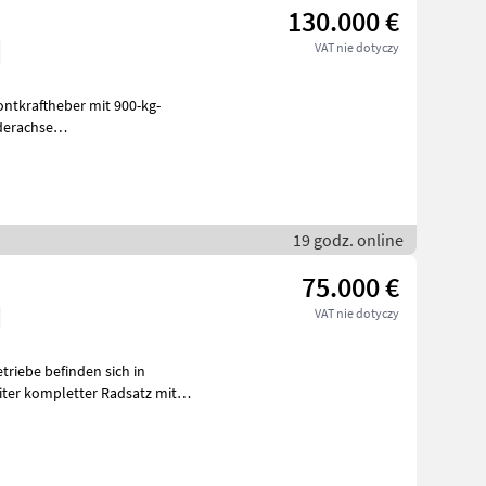
130.000 €
VAT nie dotyczy
ntkraftheber mit 900-kg-
derachse
lette Anhängevorrich
19 godz. online
75.000 €
VAT nie dotyczy
riebe befinden sich in
iter kompletter Radsatz mit