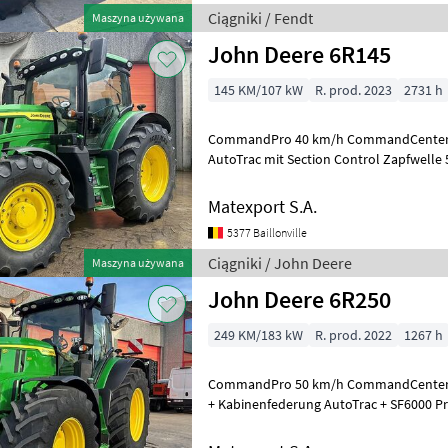
Ciągniki / Fendt
Maszyna używana
John Deere 6R145
145 KM/107 kW
R. prod. 2023
2731 h
CommandPro 40 km/h CommandCenter 4
AutoTrac mit Section Control Zapfwelle
Zweileitungsbremse CommandPro 4
Matexport S.A.
5377 Baillonville
Ciągniki / John Deere
Maszyna używana
John Deere 6R250
249 KM/183 kW
R. prod. 2022
1267 h
CommandPro 50 km/h CommandCenter 4
+ Kabinenfederung AutoTrac + SF6000 P
Frontzapfwelle ISOBUS-Steckdose Zapfw