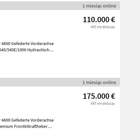
1 miesiąc online
110.000 €
VAT nie dotyczy
600 Gefederte Vorderachse
 540/540E/1000 Hydraulische
0 km/u
1 miesiąc online
175.000 €
VAT nie dotyczy
600 Gefederte Vorderachse
remium Frontktkraftheber
elle 5