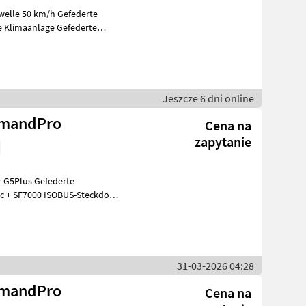
welle 50 km/h Gefederte
 Klimaanlage Gefederte
itung
Jeszcze 6 dni online
mmandPro
Cena na
zapytanie
G5Plus Gefederte
c + SF7000 ISOBUS-Steckdose
min Zapfwelle
31-03-2026 04:28
mmandPro
Cena na