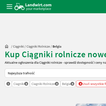
/
Ciągniki
/
Ciągniki Rolnicze
/
Belgia
Kup Ciągniki rolnicze now
Aktualne ogłoszenia dla Ciągniki rolnicze - sprawdź dostępność i ceny n
Tak sortuje się na Landwirt.com
x
x
x
x
x
Ciagniki
Ciagniki Rolnicze
Belgia
Usuń wszystkie fi