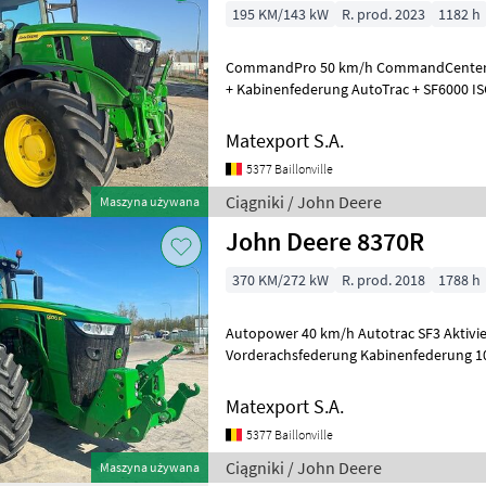
195 KM/143 kW
R. prod. 2023
1182 h
CommandPro 50 km/h CommandCenter 4
+ Kabinenfederung AutoTrac + SF6000 I
Lichtpaket Hydraulikpumpe 155 L/min Z
Matexport S.A.
5377 Baillonville
Ciągniki / John Deere
Maszyna używana
John Deere 8370R
370 KM/272 kW
R. prod. 2018
1788 h
Autopower 40 km/h Autotrac SF3 Aktivierung SF6000 
Vorderachsfederung Kabinenfederung 1000/1000E 07G0
KPH 07G0RW1822 10IN COLOR TOUCH DI
Matexport S.A.
5377 Baillonville
Ciągniki / John Deere
Maszyna używana