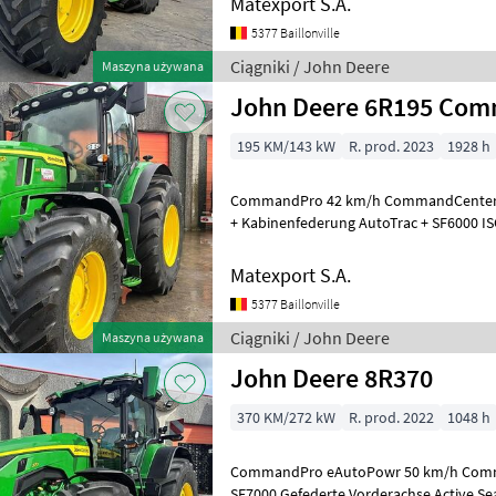
Matexport S.A.
5377 Baillonville
Ciągniki / John Deere
Maszyna używana
John Deere 6R195 Co
195 KM/143 kW
R. prod. 2023
1928 h
CommandPro 42 km/h CommandCenter 4
+ Kabinenfederung AutoTrac + SF6000 I
Hydraulikpumpe 155 L/min Zapfwelle 540
Matexport S.A.
5377 Baillonville
Ciągniki / John Deere
Maszyna używana
John Deere 8R370
370 KM/272 kW
R. prod. 2022
1048 h
CommandPro eAutoPowr 50 km/h Comma
SF7000 Gefederte Vorderachse Active Se