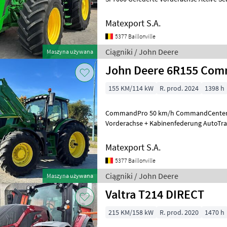
Zapfwelle 1000 / 1000E Hydraulische + 
Matexport S.A.
5377 Baillonville
Ciągniki / John Deere
Maszyna używana
John Deere 6R155 Co
155 KM/114 kW
R. prod. 2024
1398 h
CommandPro 50 km/h CommandCenter 
Vorderachse + Kabinenfederung AutoTra
SF6000 Zapfwelle 540/540E/1000 Hydraul
Matexport S.A.
5377 Baillonville
Ciągniki / John Deere
Maszyna używana
Valtra T214 DIRECT
215 KM/158 kW
R. prod. 2020
1470 h