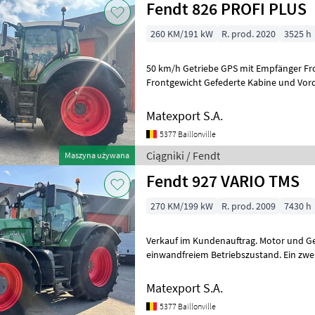
Fendt 826 PROFI PLUS
260 KM/191 kW
R. prod. 2020
3525 h
50 km/h Getriebe GPS mit Empfänger Fro
Frontgewicht Gefederte Kabine und Vor
Reifendruckregelanlage VarioGrip Komp
Matexport S.A.
5377 Baillonville
Ciągniki / Fendt
Maszyna używana
Fendt 927 VARIO TMS
270 KM/199 kW
R. prod. 2009
7430 h
Verkauf im Kundenauftrag. Motor und Get
einwandfreiem Betriebszustand. Ein zwe
Reifen der Größe 520/70R34 ist ebenfa
Matexport S.A.
5377 Baillonville