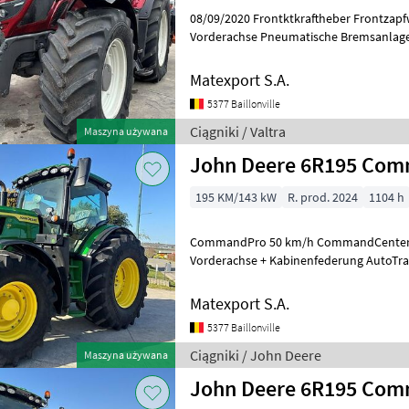
08/09/2020 Frontktkraftheber Frontzapf
Vorderachse Pneumatische Bremsanlage
Kabine Kriechganggetriebe GPS-Vorbere
Matexport S.A.
5377 Baillonville
Ciągniki / Valtra
Maszyna używana
John Deere 6R195 Co
195 KM/143 kW
R. prod. 2024
1104 h
CommandPro 50 km/h CommandCenter 
Vorderachse + Kabinenfederung AutoTra
LED-Lichtpaket Hydraulikpumpe 155 L/
Matexport S.A.
5377 Baillonville
Ciągniki / John Deere
Maszyna używana
John Deere 6R195 Co