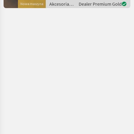
MONTAGE CR7 Hauptmer
Akcesoria
Dealer Premium Gold
Nowa maszyna
do
ciągników /
Raven