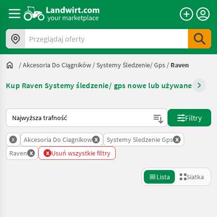
Przeglądaj oferty
/
Akcesoria Do Ciągników
/
Systemy Śledzenie/ Gps
/
Raven
Kup Raven Systemy śledzenie/ gps nowe lub używane
Tak sortuje się na Landwirt.com
Filtry
x
x
x
Akcesoria Do Ciagnikow
Systemy Sledzenie Gps
x
x
Raven
Usuń wszystkie filtry
Lista
Siatka