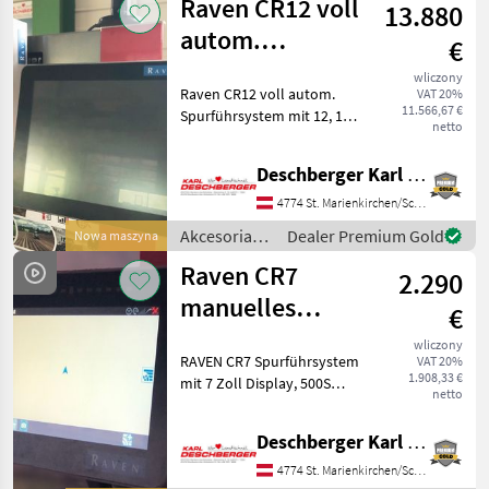
Raven CR12 voll
13.880
autom.
€
Spurführsystem
wliczony
Raven CR12 voll autom.
VAT 20%
11.566,67 €
Spurführsystem mit 12, 1
netto
Zoll Display, RS1 Receiver
(mit integriertem
Deschberger Karl Landtechnik GesmbH & Co KG
GSM[1]Modem) inklusive
RTK Unlock & Verkabelung
4774 St. Marienkirchen/Schärding
für alle TMR AGR Traktore
Akcesoria
Dealer Premium Gold
Nowa maszyna
do
Raven CR7
2.290
ciągników /
Raven
manuelles
€
Spurführsystem
wliczony
RAVEN CR7 Spurführsystem
VAT 20%
1.908,33 €
mit 7 Zoll Display, 500S
netto
Antenne einschließlich
Verkabelung für manuelle
Deschberger Karl Landtechnik GesmbH & Co KG
Lenkung mit integriertem
Lichtbalken - OHNE
4774 St. Marienkirchen/Schärding