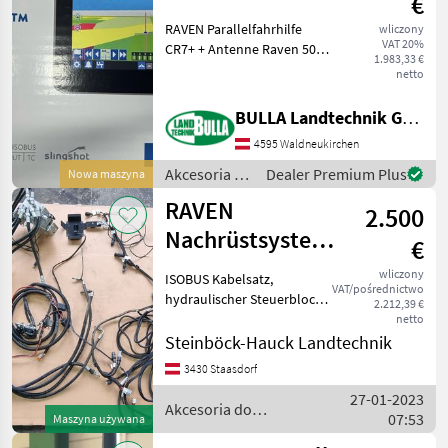
€
RAVEN Parallelfahrhilfe
wliczony
VAT 20%
CR7+ + Antenne Raven 500
1.983,33 €
+ Stromversorgung über 3-
netto
poligen Stecker + ISOBUS-
UT aktiviert + Virtuelle
BULLA Landtechnik GmbH
Teilbreitenschaltung +
4595 Waldneukirchen
Halterungen f
Akcesoria do
Dealer Premium Plus
Nowa maszyna
ciągników /
RAVEN
2.500
Raven
Nachrüstsystem
€
hydraulisch
wliczony
ISOBUS Kabelsatz,
VAT/pośrednictwo
hydraulischer Steuerblock (
2.212,39 €
samt Schläuchen für CNH
netto
Steyr Kompakt und New
Steinböck-Hauck Landtechnik
Holland TN sowie T4000),
3430 Staasdorf
Verkabelung,
27-01-2023
Antennenhalterung
Akcesoria do
07:53
Akcesoria do ci
Maszyna używana
ciągników / Raven