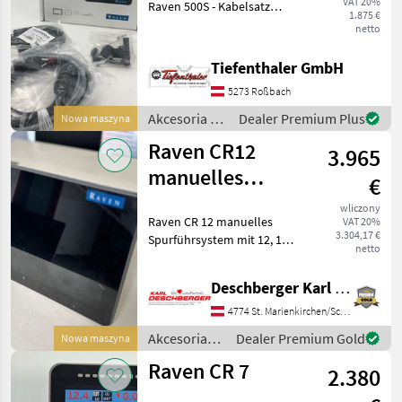
VAT 20%
Raven 500S - Kabelsatz
1.875 €
komplett mit 3-poliger
netto
Stromversorgung -
Antennenmontageplatte -
Tiefenthaler GmbH
Kratzfestes Vollglasdisplay -
5273 Roßbach
Verkabelung und
Akcesoria do
Dealer Premium Plus
Nowa maszyna
ciągników /
Raven CR12
3.965
Raven
manuelles
€
Spurführsystem
wliczony
Raven CR 12 manuelles
VAT 20%
3.304,17 €
Spurführsystem mit 12, 1
netto
Zoll Display, 500S Antenne
einschließlich Verkabelung
Deschberger Karl Landtechnik GesmbH & Co KG
für manuelle Lenkung mit
integriertem Lichtbalken -
4774 St. Marienkirchen/Schärding
OHNE MONTAGE
Akcesoria
Dealer Premium Gold
Nowa maszyna
do
Raven CR 7
2.380
ciągników /
Raven