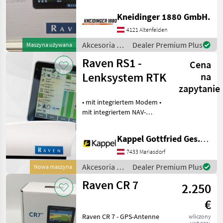
Systemy śledzenie/ gps
Raven
Kneidinger 1880 GmbH.
Trimble
4121 Altenfelden
Akcesoria do
Dealer Premium Plus
Maszyna używana
FJDynamics
ciągników /
Raven RS1 -
Cena
Raven
John Deere
Lenksystem RTK
na
zapytanie
CHC NAV
• mit integriertem Modem •
mit integriertem NAV-
Steyr
Kontroller Optional
erhältlich: • AFS 700 Plus
Pokaż
Kappel Gottfried Ges.m.b.H.
Monitor • SIM-Karte • RTK-
wszystkie
Signal Akcesoria do
7433 Mariasdorf
11
ciągników System
Akcesoria do
Dealer Premium Plus
Nowa maszyna
MARKETPLACE
ciągników /
Raven CR 7
2.250
Raven
Oferty
Ogłoszenia
Marketplace
dealerów
drobne
€
Raven CR 7 - GPS-Antenne
wliczony