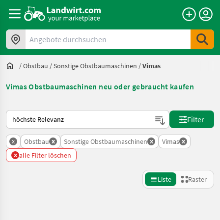
Angebote durchsuchen
/
Obstbau
/
Sonstige Obstbaumaschinen
/
Vimas
Vimas Obstbaumaschinen neu oder gebraucht kaufen
So wird auf Landwirt.com sortiert
Filter
x
x
x
x
Obstbau
Sonstige Obstbaumaschinen
Vimas
x
alle Filter löschen
Liste
Raster