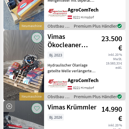
Mengenteiler mit seperaten
EIN AUS MOTOREN
AgroComTech
Braun
verlängerte Rotorwelle 9
Fäden Abstreifgummi für
8221 Hirnsdorf
Junganlagen
Clemens
Obstbau /
Premium Plus Händler
Neumaschine
Spulenführung für
Vimas
Vimas
zusätzlichen Fäden Obst
23.500
Ero
Ökocleaner
€
CFS
Doppelseitig
Bj. 2023
inkl. 20 %
MwSt.
Alle 19
19.583,33 €
Hydraulischer Ölanlage
anzeigen
exkl.
geteilte Welle verlängerte
Rotorwelle mit 9 Fäden
MARKTPLATZ
AgroComTech
Stellwagen für Öko Clener
Spulenführung für
Marktplatz
Händlerangebote
Kleinanzeigen
8221 Hirnsdorf
zusätzlichen Faden
Obstbau /
Premium Plus Händler
Neumaschine
Obstbau Sonstige Obstb
Vimas
Vimas Krümmler
14.990
€
Bj. 2026
inkl. 20 %