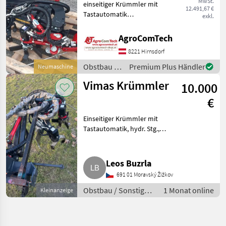
MwSt.
einseitiger Krümmler mit
12.491,67 €
Tastautomatik
exkl.
hydraulisches Steuergerät
Zapfwellenantrieb incl.
AgroComTech
Ölanlage Dreipunktrahmen
8221 Hirnsdorf
Parallelogramm Front für
Traktoren Von
Obstbau /
Premium Plus Händler
Neumaschine
Vimas
Vimas Krümmler
10.000
€
Einseitiger Krümmler mit
Tastautomatik, hydr. Stg.,
Dreipunktrahmen,
Parallelogramm, Front. Jahr
2021, 2 Jahre genutzt,
Leos Buzrla
insgesamt 20 ha bewirtschaftet.
691 01 Moravský Žižkov
Obstbau Sonst
Obstbau / Sonstige
1 Monat online
Kleinanzeige
Obstbaumaschinen