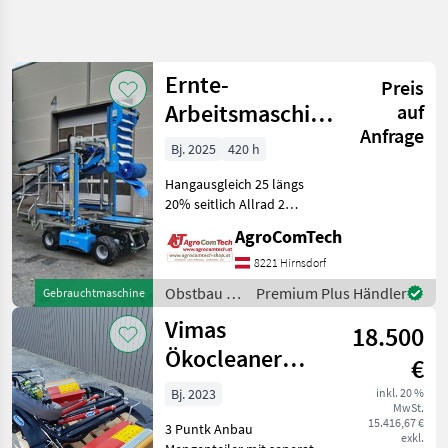
Suche
verfeinern
Ernte-
Preis
Kategorie
Land
Filter
4
Arbeitsmaschine
auf
Anfrage
VIMAS HT 10
5
Bj. 2025
420 h
AKTUELLER
Zurücksetzen
Ergebnisse
PFAD
anzeigen
Hangausgleich 25 längs
Landtechnik
20% seitlich Allrad 2
Arbeitsbühnen unabhängig
Obstbau
AgroComTech
verstellbar 2
Sonstige
Lithiumbatterien 48 V
8221 Hirnsdorf
Obstbaumaschinen
100ah mit Ladegerät
Obstbau /
Premium Plus Händler
Gebrauchtmaschine
Eigengewicht 1320kg
Vimas
Vimas
Vimas
+Förderbänder
18.500
KATEGORIE
Ökocleaner
WÄHLEN
€
Doppelseitig
Bj. 2023
inkl. 20 %
Vimas
MwSt.
15.416,67 €
3 Puntk Anbau
exkl.
Maschio