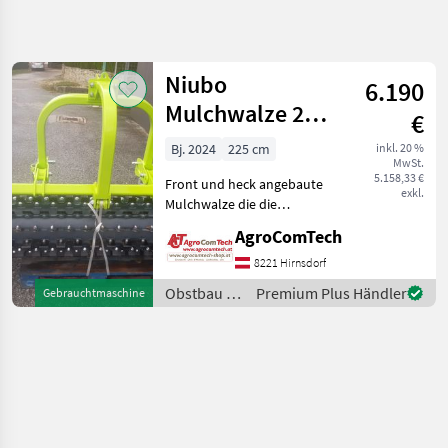
Suche
verfeinern
Niubo
6.190
Kategorie
Land
Filter
4
Mulchwalze 225
€
NEW
1
Bj. 2024
225 cm
inkl. 20 %
AKTUELLER
Zurücksetzen
Ergebnisse
MwSt.
PFAD
5.158,33 €
anzeigen
Front und heck angebaute
exkl.
Landtechnik
Mulchwalze die die
Pflanzen abplatten und die
Obstbau
AgroComTech
Wartung der Gründüngung
Mulchgeraete
leistet. Arbeitsbreite:2250
8221 Hirnsdorf
Gewicht 600kg
Niubo
Obstbau /
Premium Plus Händler
Gebrauchtmaschine
2350x1350x750 LXBH sämt
Niubo
KATEGORIE
WÄHLEN
Niubo
Fischer