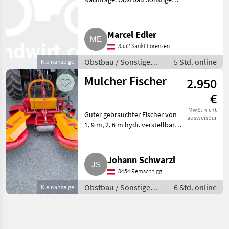
Obstbaumaschinen
Marcel Edler
8552 Sankt Lorenzen
Obstbau / Sonstige
5 Std. online
Kleinanzeige
Obstbaumaschinen
Mulcher Fischer
2.950
€
MwSt nicht
Guter gebrauchter Fischer von
ausweisbar
1, 9 m, 2, 6 m hydr. verstellbar.
Re. tastet er automatisch.
Messer, Keilriemen in sehr
gutem Zustand. Ideal zum
Johann Schwarzl
Kulturen oder Zaun oder
8454 Remschnigg
Obstbau / Sonstige
6 Std. online
Kleinanzeige
Obstbaumaschinen