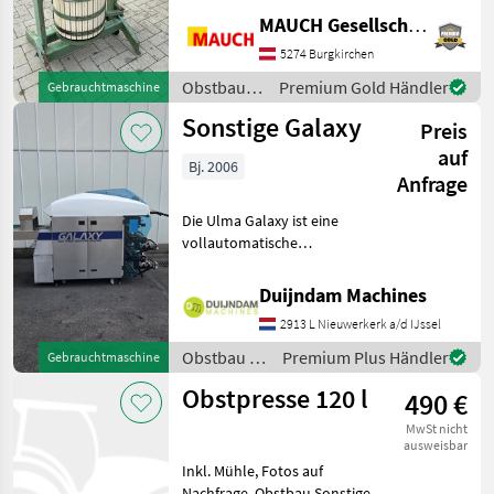
Verfügung. Damit ich mir
MAUCH Gesellschaft m.b.H. & Co.KG
ausreichend Zeit für Sie
nehmen kann, bitte ich Sie
5274 Burgkirchen
Obstbau /
Premium Gold Händler
Gebrauchtmaschine
Sonstige
Sonstige Galaxy
Preis
auf
Bj. 2006
Anfrage
Die Ulma Galaxy ist eine
vollautomatische
Stretchfolienverpackungsmaschine
zum Verpacken von
Duijndam Machines
Frischprodukten auf
2913 L Nieuwerkerk a/d IJssel
Schalen, wie Fleisch, Fisch,
Gemüse, Obst und Frisch
Obstbau /
Premium Plus Händler
Gebrauchtmaschine
Sonstige
Obstpresse 120 l
490 €
MwSt nicht
ausweisbar
Inkl. Mühle, Fotos auf
Nachfrage. Obstbau Sonstige