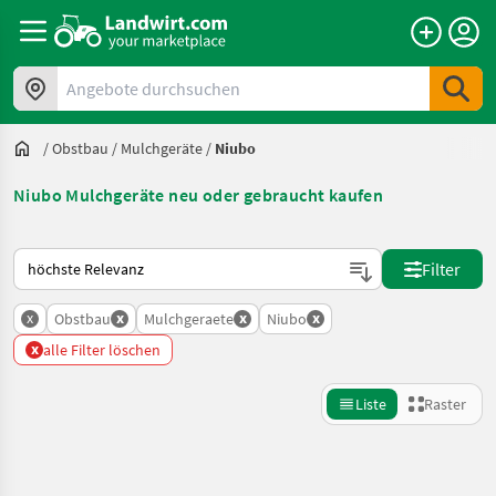
Angebote durchsuchen
/
Obstbau
/
Mulchgeräte
/
Niubo
Niubo Mulchgeräte neu oder gebraucht kaufen
So wird auf Landwirt.com sortiert
Filter
x
x
x
x
Obstbau
Mulchgeraete
Niubo
x
alle Filter löschen
Liste
Raster