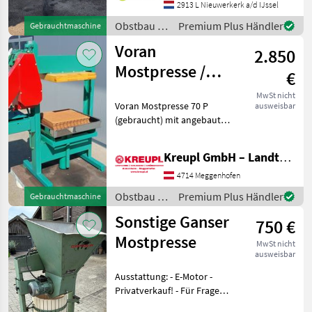
Produktionslinien, Baujahr
2913 L Nieuwerkerk a/d IJssel
2020.Die Maschine befindet
Obstbau /
Premium Plus Händler
Gebrauchtmaschine
sich in gutem Zustand und
Sonstige
Voran
wurde nur
2.850
Mostpresse /
€
Obstpresse P 70
MwSt nicht
Voran Mostpresse 70 P
ausweisbar
(gebraucht) mit angebauter
Mühle!! Verkaufspreis: 2850
€ / Vermittlung! Mit
Kreupl GmbH – Landtechnik – Schlosserei – Anhänger
angebauter Mühle! Mit
Presstücher und
4714 Meggenhofen
Presseinlagen! Ölwechse
Obstbau /
Premium Plus Händler
Gebrauchtmaschine
Voran
Sonstige Ganser
750 €
Mostpresse
MwSt nicht
ausweisbar
Ausstattung: - E-Motor -
Privatverkauf! - Für Fragen
stehe ich Ihnen gerne zur