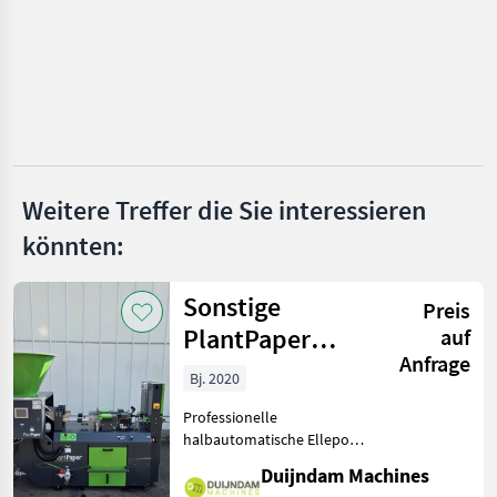
Ilmer
Aedes
Perfect
Braun
Weitere Treffer die Sie interessieren
Alle 8
könnten:
anzeigen
MARKTPLATZ
Sonstige
Preis
Marktplatz
Händlerangebote
Kleinanzeigen
PlantPaper
auf
Anfrage
Semi-Automatic
Bj. 2020
Professionelle
halbautomatische Ellepot
PlantPaper-
Duijndam Machines
Papiertopfmaschine mit 4