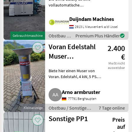
vollautomatische
Stretchfolienverpackungsmaschine
zum Verpacken von
Duijndam Machines
Frischprodukten auf
2913 L Nieuwerkerk a/d IJssel
Schalen, wie Fleisch, Fisch,
Gemüse, Obst und Frisch
Obstbau /
Premium Plus Händler
Gebrauchtmaschine
Sonstige
Voran Edelstahl
2.400
Muser
€
Rätzmühle Mixer
MwSt nicht
ausweisbar
Biete hier einen Muser von
Voran. Edelstahl, 4 kW, 5 PS.
Super erhalten, wenig
gebraucht. Da ich fast jeden
Arno armbruster
Monat einmal quer durch
77791 Berghaupten
Österreich fahre, kann der
Muser
Obstbau / Sonstige
7 Tage online
Kleinanzeige
Obstbaumaschinen
Sonstige PP1
Preis
auf