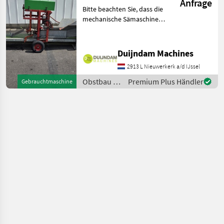
Anfrage
Bitte beachten Sie, dass die
mechanische Sämaschine
derzeit nur in Verbindung
mit der Stempelvorrichtung
für 6-cm-Kompostblöcke
Duijndam Machines
verwendet werden
2913 L Nieuwerkerk a/d IJssel
kann.Diese Topfpress
Obstbau /
Premium Plus Händler
Gebrauchtmaschine
Sonstige