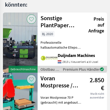
könnten:
Sonstige
Preis
PlantPaper
auf
Anfrage
Semi-Automatic
Bj. 2020
Professionelle
halbautomatische Ellepot
PlantPaper-
Duijndam Machines
Papiertopfmaschine mit 4
Produktionslinien, Baujahr
2913 L Nieuwerkerk a/d IJssel
2020.Die Maschine befindet
Obstbau /
Premium Plus Händler
Gebrauchtmaschine
sich in gutem Zustand und
Sonstige
Voran
wurde nur
2.850
Mostpresse /
€
Obstpresse P 70
MwSt nicht
Voran Mostpresse 70 P
ausweisbar
(gebraucht) mit angebauter
Mühle!! Verkaufspreis: 2850