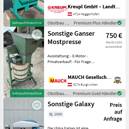
€ / Vermittlung! Mit
Kreupl GmbH – Landtechnik – Schlosserei – Anhänger
angebauter Mühle! Mit
Presstücher und
4714 Meggenhofen
Presseinlagen! Ölwechse
Obstbau /
Premium Plus Händler
Gebrauchtmaschine
Voran
Sonstige Ganser
750 €
Mostpresse
MwSt nicht
ausweisbar
Ausstattung: - E-Motor -
Privatverkauf! - Für Fragen
stehe ich Ihnen gerne zur
Verfügung. Damit ich mir
MAUCH Gesellschaft m.b.H. & Co.KG
ausreichend Zeit für Sie
nehmen kann, bitte ich Sie
5274 Burgkirchen
Obstbau /
Premium Gold Händler
Gebrauchtmaschine
Sonstige
Sonstige Galaxy
Preis
auf
Bj. 2006
Anfrage
Die Ulma Galaxy ist eine