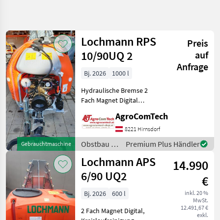
Suche
verfeinern
Lochmann RPS
Preis
Kategorie
Land
Filter
4
10/90UQ 2
auf
Anfrage
2
Bj. 2026
1000 l
AKTUELLER
Zurücksetzen
Ergebnisse
PFAD
anzeigen
Hydraulische Bremse 2
Landtechnik
Fach Magnet Digital
Kreislaufreinigung
Obstbau
AgroComTech
Querstromkasten Obstbau
Geblaesesprueher
Gebläsesprüher
8221 Hirnsdorf
Lochmann
Obstbau /
Premium Plus Händler
Gebrauchtmaschine
Lochmann
Lochmann APS
14.990
KATEGORIE
WÄHLEN
6/90 UQ2
€
Lochmann
Bj. 2026
600 l
inkl. 20 %
MwSt.
12.491,67 €
2 Fach Magnet Digital,
Mitterer
exkl.