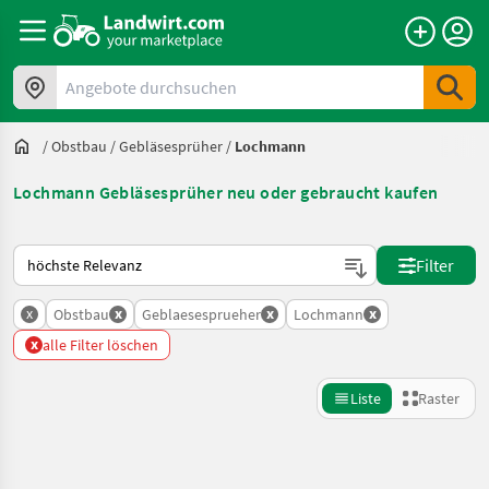
Angebote durchsuchen
/
Obstbau
/
Gebläsesprüher
/
Lochmann
Lochmann Gebläsesprüher neu oder gebraucht kaufen
So wird auf Landwirt.com sortiert
Filter
x
x
x
x
Obstbau
Geblaesesprueher
Lochmann
x
alle Filter löschen
Liste
Raster