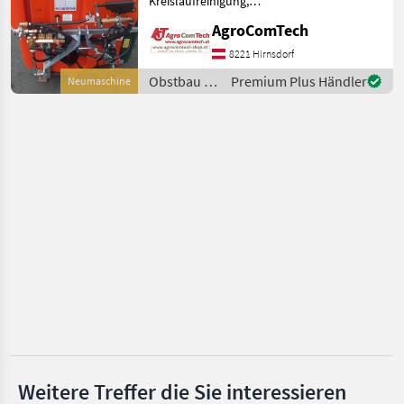
Kreislaufreinigung,
Lichtanlage LED,
AgroComTech
MARKTPLATZ
Verlustarmsprühen,
Wasserveiteilung,
8221 Hirnsdorf
Marktplatz
Händlerangebote
Kleinanzeigen
Luftmengenmessung, ZUR
Obstbau /
Premium Plus Händler
Neumaschine
INFO Aktuell liegt die
Lochmann
Lieferzeit
Weitere Treffer die Sie interessieren