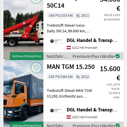
50C14
€
140 PS/103 kW
Bj. 2011
MwSt nicht
ausweisbar
Treibstoff: Diesel Iveco
Daily 50C14, 89.000 km,
Baujahr 05/2011, Erstbesitz
DGL Handel & Transporte
aus Staatsbetrieb, Diesel,
3sitzig, Ruthmann Steiger
4202 Hellmonsödt
TB270, 27 m Reichweite!!!
Nutzfahrzeuge
Premium Plus Händler
Gebrauchtmaschine
se
/ Iveco
MAN TGM 15.250
15.600
€
250 PS/184 kW
Bj. 2012
inkl. 20 %
MwSt.
Treibstoff: Diesel MAN TGM
13.000 €
15.250, Erstbesitz aus
exkl.
Staatsbetrieb, Service
gepflegt, Baujahr 04/2012,
DGL Handel & Transporte
188.000 km, Ladebordwand
4202 Hellmonsödt
( 4x Steuerung), Klima,
Sitzheizu
Nutzfahrzeuge
Premium Plus Händler
Gebrauchtmaschine