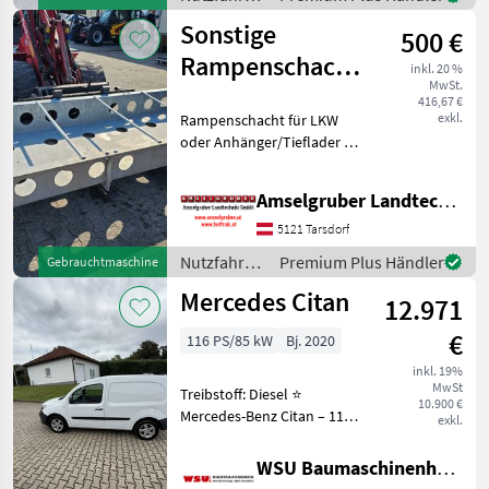
/ MAN
Sonstige
500 €
Rampenschacht
inkl. 20 %
MwSt.
NEU
416,67 €
exkl.
Rampenschacht für LKW
oder Anhänger/Tieflader zu
verkaufen, Neu LxBxH
250x100x30 cm Verzinkt
Amselgruber Landtechnik GmbH
Nutzfahrzeuge Lastwagen
(LKW)
5121 Tarsdorf
Nutzfahrzeuge
Premium Plus Händler
Gebrauchtmaschine
/ Sonstige
Mercedes Citan
12.971
€
116 PS/85 kW
Bj. 2020
inkl. 19%
MwSt
Treibstoff: Diesel ⭐
10.900 €
Mercedes-Benz Citan – 116
exkl.
CDI – gepflegt & sofort
verfügbar ⭐ Zum Verkauf
WSU Baumaschinenhandel u. Gerätevermietung GmbH
steht ein gepflegter