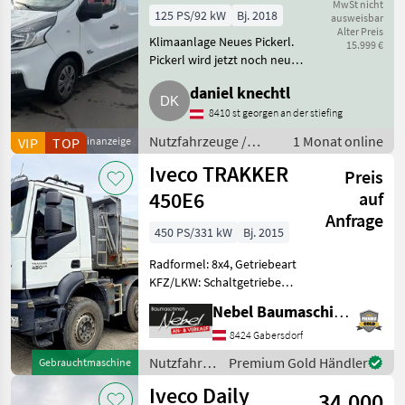
MwSt nicht
125 PS/92 kW
Bj. 2018
ausweisbar
Alter Preis
Klimaanlage Neues Pickerl.
15.999 €
Pickerl wird jetzt noch neu
gemacht. Ab Ende Juni
daniel knechtl
abzugeben (in dringenden
Fällen auch früher). Fiat Talento
8410 st georgen an der stiefing
Kastenwagen, 125 PS, nur 70.
Nutzfahrzeuge /
1 Monat online
VIP
TOP
Kleinanzeige
Lastwagen (LKW)
Iveco TRAKKER
Preis
450E6
auf
Anfrage
450 PS/331 kW
Bj. 2015
Radformel: 8x4, Getriebeart
KFZ/LKW: Schaltgetriebe
Zubehör:3-Seitenkipper
Nebel Baumaschinen
MEILLER, Pickerl bis
Nov.2026 Nutzfahrzeuge
8424 Gabersdorf
Lastwagen (LKW)
Nutzfahrzeuge
Premium Gold Händler
Gebrauchtmaschine
/ Iveco
Iveco Daily
34.000