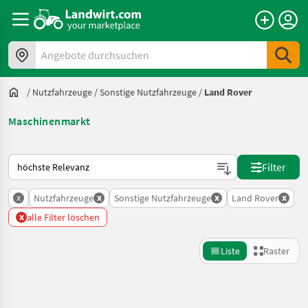
Angebote durchsuchen
/
Nutzfahrzeuge
/
Sonstige Nutzfahrzeuge
/
Land Rover
Maschinenmarkt
So wird auf Landwirt.com sortiert
Filter
x
x
x
x
Nutzfahrzeuge
Sonstige Nutzfahrzeuge
Land Rover
x
alle Filter löschen
Liste
Raster