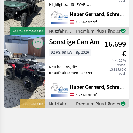
exkl.
Highlights: - für EVAP-
System vorbereitet (CARB) -
Huber Gerhard, Schmiede und Landmaschinen GmbH.
Hube mit Blinkerhebel -
Blinker und
7123 Mönchhof
Begrenzungsleuchten -
Nutzfahrzeuge
Premium Plus Händler
Gebrauchtmaschine
Seitenspiegel mit EG Zulass
/ Sonstige
Sonstige Can Am
16.699
€
92 PS/68 kW
Bj. 2026
inkl. 20 %
MwSt.
Neu bei uns, die
13.915,83 €
unaufhaltsamen Fahrzeuge
exkl.
von Can-Am!
***Neumaschine*** - Motor
Huber Gerhard, Schmiede und Landmaschinen GmbH.
ROTAX V2,
7123 Mönchhof
flüssigkeitsgekühlt, 92 PS -
Zuschaltbarer AWD mit Diff-
Nutzfahrzeuge
Premium Plus Händler
Neumaschine
Lock - 3
/ Sonstige