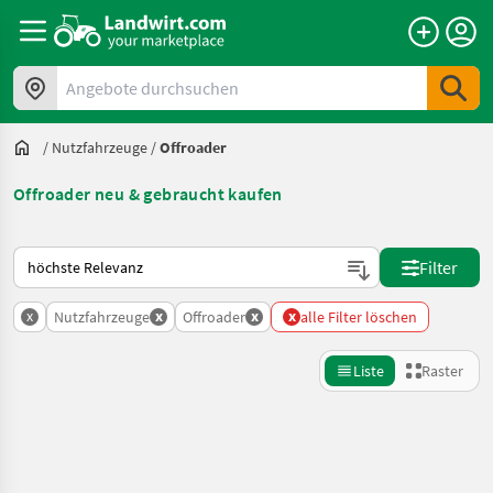
Angebote durchsuchen
/
Nutzfahrzeuge
/
Offroader
Offroader neu & gebraucht kaufen
So wird auf Landwirt.com sortiert
Filter
x
x
x
x
Nutzfahrzeuge
Offroader
alle Filter löschen
Liste
Raster
Suche