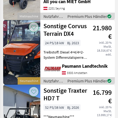
All you can MIET GmbH
Wochenende! Entscheide
dich für ein ganz
2201 Seyring
besonderes Erlebnis.
Nutzfahrzeuge
Premium Plus Händler
Mietmaschine
Einfach Quads oder ATVs
/ Sonstige
Sonstige Corvus
mie
21.980
Terrain DX4
€
24 PS/18 kW
Bj. 2023
inkl. 20 %
MwSt.
18.316,67 €
Treibstoff: Diesel 4×4/4×2-
exkl.
System Differenzialsperre
Hinteren Frachtkasten
Paumann Landtechnik
Bassschutz BASIC-Decke
Verstellbare Sitzbank 3-
3300 Amstetten
Punkt-Sicherheitsgurt
Nutzfahrzeuge
Premium Plus Händler
Neumaschine
Frontkupplungs
/ Sonstige
Sonstige Traxter
16.799
HD7 T
€
52 PS/38 kW
Bj. 2026
inkl. 20 %
MwSt.
13.999,17 €
***Neumaschine***