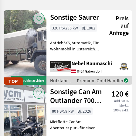
verfeinern
Sonstige Saurer
Preis
Kategorie
Land
Filter
3
auf
320 PS/235 kW
Bj. 1982
Anfrage
5
AKTUELLER
Zurücksetzen
Ergebnisse
Antrieb6X6, Automatik, Für
PFAD
anzeigen
Wohnmobil in Österreich
PKW /
typisiert Darf auch Samstag
LKW /
und Sonntag und Feiertag
Moped
Nebel Baumaschinen
gefahren werden.War
Nutzfahrzeuge
8424 Gabersdorf
Orginal Schweizer
Heeresfahrzeug. Nutzfahrz
Offroader
Nutzfahrzeuge
Premium Gold Händler
TOP
Gebrauchtmaschine
/ Sonstige
Sonstige Can Am
KATEGORIE
120 €
WÄHLEN
Outlander 700
inkl. 20 %
MwSt.
Quad ATV SSV
Offroader
5
100 € exkl.
80 PS/59 kW
Bj. 2026
Mietflotte Fre
Mietflotte CanAm
MARKTPLATZ
Abenteuer pur - für einen
Tag oder ein ganzes
Marktplatz
Händlerangebote
Kleinanzeigen