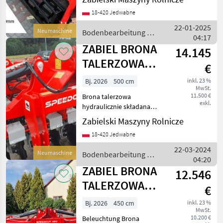
115-160 KM (
18-420 Jedwabne
Leistungsbedarf 115-160
PS)- 4, 0 m
22-01-2025
Neumaschine
Bodenbearbeitung /
04:17
ZABIEL
ZABIEL BRONA
14.145
TALERZOWA
€
HYDRAULICZNIE
Bj. 2026
500 cm
inkl. 23 %
MwSt.
SKŁADANA
11.500 €
Brona talerzowa
SPEEDCUT
exkl.
hydraulicznie składana
SPEEDCUT BTH-50 Waga
Zabielski Maszyny Rolnicze
3170 kg ( wyposażenie
18-420 Jedwabne
podstawowe)
Zapotrzebowanie mocy
22-03-2024
Neumaschine
Bodenbearbeitung /
145-190 KM Liczba talerzy
04:20
ZABIEL
40 Wyposażenie pod
ZABIEL BRONA
12.546
TALERZOWA
€
4.5M
Bj. 2026
450 cm
inkl. 23 %
MwSt.
10.200 €
Beleuchtung Brona