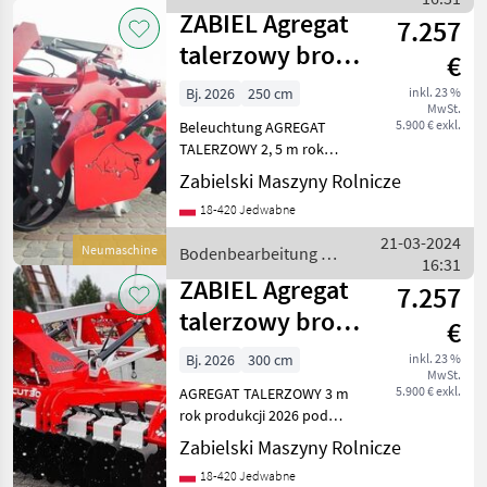
ZABIEL
ZABIEL Agregat
7.257
talerzowy brona
€
z hydropakiem
Bj. 2026
250 cm
inkl. 23 %
MwSt.
2,5 m ZABI
5.900 € exkl.
Beleuchtung AGREGAT
TALERZOWY 2, 5 m rok
produkcji 2026 pod cena
Zabielski Maszyny Rolnicze
plus VAT wyposażenie: -
18-420 Jedwabne
zabezpieczenie resorowe -
szerokość 2, 5 m -talerze fi
21-03-2024
Neumaschine
Bodenbearbeitung /
560 mm -HYDROP
16:31
ZABIEL
ZABIEL Agregat
7.257
talerzowy brona
€
z hydropakiem
Bj. 2026
300 cm
inkl. 23 %
MwSt.
3,0 m ZABI
5.900 € exkl.
AGREGAT TALERZOWY 3 m
rok produkcji 2026 pod
cena plus VAT wyposażenie:
Zabielski Maszyny Rolnicze
-szerokość 3 m -talerze fi
18-420 Jedwabne
560 mm -HYDROPACK na