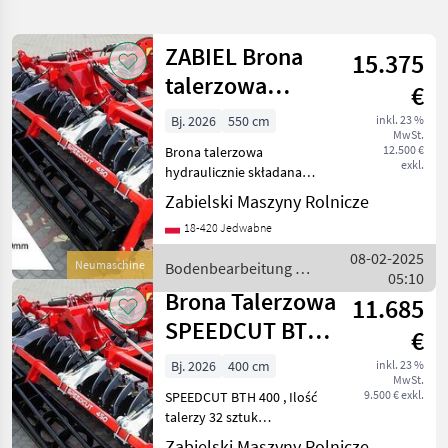
verfeinern
ZABIEL Brona
15.375
Kategorie
Land
Filter
1
talerzowa
€
hydraulicznie
12
Bj. 2026
550 cm
inkl. 23 %
AKTUELLER
Zurücksetzen
Ergebnisse
MwSt.
składana 550/
PFAD
12.500 €
Brona talerzowa
anzeigen
Sche
exkl.
hydraulicznie składana
Zabiel
SPEEDCUT BTH 550 Waga
Zabielski Maszyny Rolnicze
3220 kg ( wyposażenie
KATEGORIE
WÄHLEN
18-420 Jedwabne
podstawowe)
Zapotrzebowanie mocy
08-02-2025
Neumaschine
Bodenbearbeitung /
Landtechnik
12
155-210 KM Liczba talerzy
05:10
ZABIEL
40 Wyposażenie po
Brona Talerzowa
11.685
MARKTPLATZ
SPEEDCUT BTH
€
4,0m / ZABIEL
Marktplatz
Händlerangebote
Kleinanzeigen
Bj. 2026
400 cm
inkl. 23 %
MwSt.
Schei
9.500 € exkl.
SPEEDCUT BTH 400 , Ilość
talerzy 32 sztuk
Zapotrzebowanie mocy :
Zabielski Maszyny Rolnicze