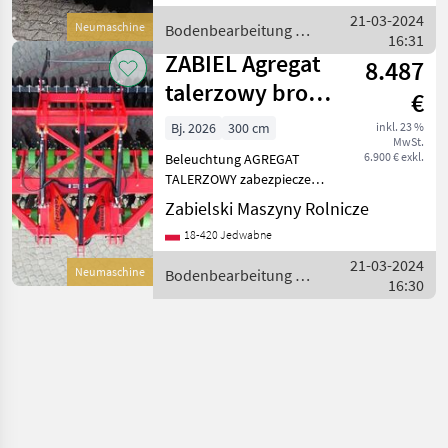
dwóch siłownikach -piasty
21-03-2024
Neumaschine
Bodenbearbeitung /
bezobsług
16:31
ZABIEL
ZABIEL Agregat
8.487
talerzowy brona
€
z hydropakiem
Bj. 2026
300 cm
inkl. 23 %
MwSt.
3,0 m ZABI
6.900 € exkl.
Beleuchtung AGREGAT
TALERZOWY zabezpieczenie
resorowe 3, 0 m rok
Zabielski Maszyny Rolnicze
produkcji 2026 pod cena
18-420 Jedwabne
plus VAT wyposażenie: -
zabezpieczenie resorowe -
21-03-2024
Neumaschine
Bodenbearbeitung /
szerokość 3, 0 m -t
16:30
ZABIEL