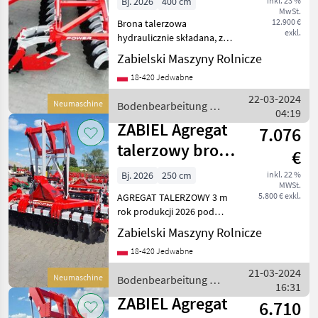
Bj. 2026
400 cm
inkl. 23 %
MwSt.
jezdnym BTH
12.900 €
Brona talerzowa
400
exkl.
hydraulicznie składana, z
wózkiem jezdnym
Zabielski Maszyny Rolnicze
SPEEDCUT BTH-40 Waga
18-420 Jedwabne
3780 kg ( wyposażenie
podstawowe)
22-03-2024
Neumaschine
Bodenbearbeitung /
Zapotrzebowanie mocy od
04:19
ZABIEL
150 KM Liczba talerzy 32
ZABIEL Agregat
7.076
talerzowy brona
€
z hydropakiem 3
Bj. 2026
250 cm
inkl. 22 %
MWSt.
m ZABI
5.800 € exkl.
AGREGAT TALERZOWY 3 m
rok produkcji 2026 pod
cena plus VAT wyposażenie:
Zabielski Maszyny Rolnicze
-szerokość 3 m -talerze fi
18-420 Jedwabne
560 mm -HYDROPACK na
dwóch siłownikach -piasty
21-03-2024
Neumaschine
Bodenbearbeitung /
bezobsług
16:31
ZABIEL
ZABIEL Agregat
6.710