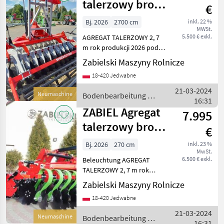
talerzowy brona
€
z hydropakiem
Bj. 2026
2700 cm
inkl. 22 %
MWSt.
2,7 m ZABI
5.500 € exkl.
AGREGAT TALERZOWY 2, 7
m rok produkcji 2026 pod
cena plus VAT wyposażenie:
Zabielski Maszyny Rolnicze
-zabezpieczenie gumowe -
18-420 Jedwabne
szerokość 2, 7 m -talerze fi
560 mm -HYDROPACK na
21-03-2024
Neumaschine
Bodenbearbeitung /
dwóch si
16:31
ZABIEL
ZABIEL Agregat
7.995
talerzowy brona
€
z hydropakiem
Bj. 2026
270 cm
inkl. 23 %
MwSt.
2,7 m ZABI
6.500 € exkl.
Beleuchtung AGREGAT
TALERZOWY 2, 7 m rok
produkcji 2026 pod cena
Zabielski Maszyny Rolnicze
plus VAT wyposażenie: -
18-420 Jedwabne
zabezpieczenie sprężynowe
-szerokość 2, 7 m -talerze fi
21-03-2024
Neumaschine
Bodenbearbeitung /
560 mm -HYDR
16:31