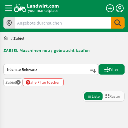
Angebote durchsuchen
/
Zabiel
ZABIEL Maschinen neu / gebraucht kaufen
So wird auf Landwirt.com sortiert
Filter
x
x
Zabiel
alle Filter löschen
Liste
Raster
Suche