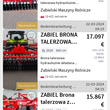
exkl.
talerzowa hydraulicznie
składana SPEEDCUT BTS
Zabielski Maszyny Rolnicze
450 Waga 2720 kg (
18-420 Jedwabne
wyposażenie podstawowe)
Zapotrzebowanie mocy od
22-03-2024
Neumaschine
Bodenbearbeitung /
170 KM Liczba talerzy 36
04:19
ZABIEL
Wyp
ZABIEL BRONA
17.097
TALERZOWA
€
HYDRAULICZNIE
Bj. 2026
600 cm
inkl. 23 %
MwSt.
SKŁADANA
13.900 €
Brona talerzowa
SPEEDCUT
exkl.
hydraulicznie składana
SPEEDCUT BT- 60 Waga
Zabielski Maszyny Rolnicze
4040 kg ( wyposażenie
18-420 Jedwabne
podstawowe)
Zapotrzebowanie mocy od
22-03-2024
Neumaschine
Bodenbearbeitung /
250 KM Liczba talerzy 48
04:19
ZABIEL
Wyposażenie pods
ZABIEL Brona
15.867
talerzowa z
€
wózkiem