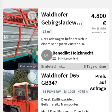
verfeinern
Waldhofer
4.800
Kategorie
Land
Filter
1
Gebirgsladewagen
€
LW 14
3
MwSt nicht
15 m³
AKTUELLER
ausweisbar
Zurücksetzen
Ergebnisse
PFAD
Der Ladewagen befindet sich in
anzeigen
Waldhofer
einem sehr guten Zustand. Das
Getriebe wurde erneuert, alles
Benedikt Holzknecht
KATEGORIE
voll funktionsfähig. Passend zu
WÄHLEN
Aebi Transporter. Erntetechnik
6444 Längenfeld
Grünland L
Erntetechnik
6 Tage online
Kleinanzeige
Landtechnik
3
Grünland /
Waldhofer D65 -
Preis
Ladewagen
MARKTPLATZ
GB347
auf
Anfrage
Marktplatz
Händlerangebote
Kleinanzeigen
63 PS/46 kW
Bj. 1995
4975 h
Diesel, Zwillingsräder,
Beifahrersitz Transporter
Waldhofer D65, 63PS 4-
Hell Profitechnik G.m.b.H.