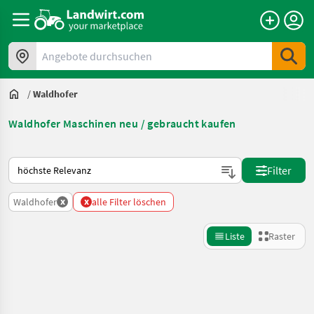
Angebote durchsuchen
/
Waldhofer
Waldhofer Maschinen neu / gebraucht kaufen
So wird auf Landwirt.com sortiert
Filter
x
x
Waldhofer
alle Filter löschen
Liste
Raster
Suche