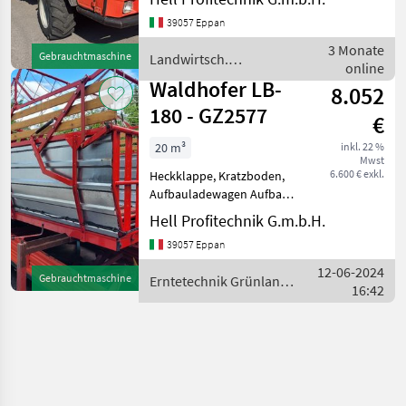
Zylinder-VM-Motor,
39057 Eppan
geschlossene Kabine,
Kipperbrücke,
3 Monate
Gebrauchtmaschine
Landwirtsch.
Zwillingsreifen hinten
online
Motorfahrzeuge /
******* Transpo
Waldhofer LB-
8.052
Waldhofer
180 - GZ2577
€
20 m³
inkl. 22 %
Mwst
6.600 € exkl.
Heckklappe, Kratzboden,
Aufbauladewagen Aufbau
Ladewagen Waldhofer mit 8
Hell Profitechnik G.m.b.H.
Messer, Hydraulisches
39057 Eppan
Hecktor, Hydraulischer
Aufbau, Pick-up Breite
12-06-2024
Gebrauchtmaschine
Erntetechnik Grünland /
1.80m, passend für Lindne
16:42
Waldhofer