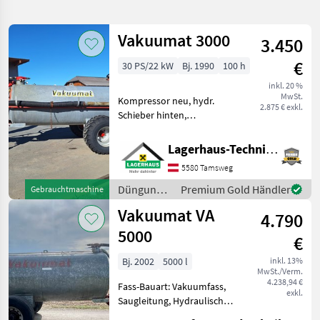
verfeinern
Vakuumat 3000
3.450
Kategorie
Land
Filter
1
€
30 PS/22 kW
Bj. 1990
100 h
15
inkl. 20 %
AKTUELLER
Zurücksetzen
Ergebnisse
MwSt.
Kompressor neu, hydr.
PFAD
2.875 € exkl.
anzeigen
Schieber hinten,
Vakuumat
Gelenkwelle, Saugschlauch,
Reifen 500/50R17, nur
Lagerhaus-Technik Tamsweg
KATEGORIE
Wasser gespritzt Wir bitten
WÄHLEN
5580 Tamsweg
telefonisch oder per Mail
Ihren Besuch bekanntzug
Düngung
Premium Gold Händler
Gebrauchtmaschine
Landtechnik
15
und
Vakuumat VA
4.790
Beregnung
MARKTPLATZ
/
5000
€
Vakuumat
Marktplatz
Händlerangebote
Kleinanzeigen
Bj. 2002
5000 l
inkl. 13%
MwSt./Verm.
4.238,94 €
Fass-Bauart: Vakuumfass,
exkl.
Saugleitung, Hydraulischer
Schieber Vakuumat 5000L