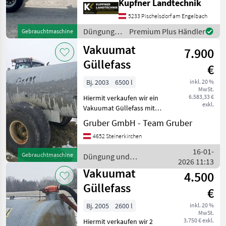
Kupfner Landtechnik
Vakuumfass 5000l, Schieber
vorne links, hydr. Schieber
5233 Pischelsdorf am Engelbach
hinten, Gelenkwelle,
Düngung
Premium Plus Händler
Gebrauchtmaschine
Verteiler, Sa
und
Vakuumat
7.900
Beregnung
/ Vakuumat
Güllefass
€
Bj. 2003
6500 l
inkl. 20 %
MwSt.
6.583,33 €
Hiermit verkaufen wir ein
exkl.
Vakuumat Güllefass mit
6500 Liter. Düngung und
Gruber GmbH - Team Gruber
Beregnung Güllefässer
4652 Steinerkirchen
16-01-
Gebrauchtmaschine
Düngung und
2026 11:13
Beregnung / Vakuumat
Vakuumat
4.500
Güllefass
€
Bj. 2005
2600 l
inkl. 20 %
MwSt.
3.750 € exkl.
Hiermit verkaufen wir 2