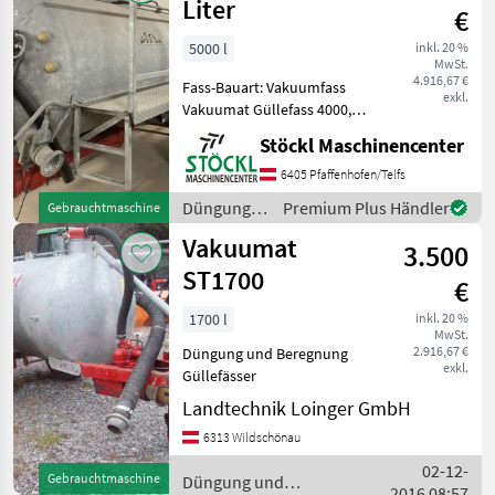
/ Vakuumat
Liter
€
5000 l
inkl. 20 %
MwSt.
4.916,67 €
Fass-Bauart: Vakuumfass
exkl.
Vakuumat Güllefass 4000,
hydraulisches Rührwerk,
Stöckl Maschinencenter
Schlauchablage. Liter. (B)
Düngung und Beregnung
6405 Pfaffenhofen/Telfs
Güllefässer
Düngung
Premium Plus Händler
Gebrauchtmaschine
und
Vakuumat
3.500
Beregnung
/ Vakuumat
ST1700
€
1700 l
inkl. 20 %
MwSt.
2.916,67 €
Düngung und Beregnung
exkl.
Güllefässer
Landtechnik Loinger GmbH
6313 Wildschönau
02-12-
Gebrauchtmaschine
Düngung und
2016 08:57