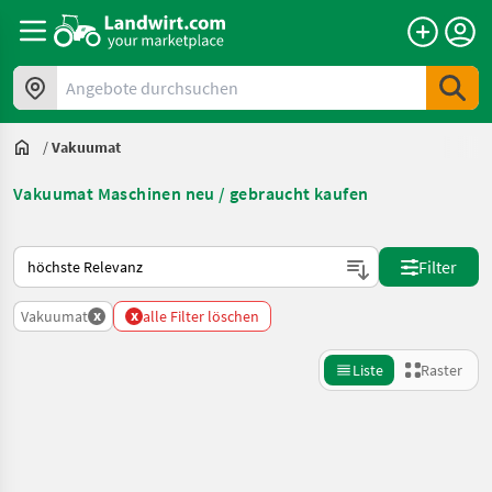
Angebote durchsuchen
/
Vakuumat
Vakuumat Maschinen neu / gebraucht kaufen
So wird auf Landwirt.com sortiert
Filter
x
x
Vakuumat
alle Filter löschen
Liste
Raster
Suche