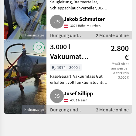
Saugleitung, Breitverteiler,
Schleppschlauchverteiler, DL-
Anlage: DL-Anlage mit ALB 6.800
Jakob Schmutzer
l Fassungsvermögen,
Schwanenhalsverteiler und 12
3071 Böheimkirchen
m Schleppschlauchgestänge, Ve
Düngung und
2 Monate online
Kleinanzeige
Beregnung /
3.000 l
2.800
Güllefässer
Vakuumat
€
Vakuumfass
MwSt nicht
Bj. 1974
3000 l
ausweisbar
Alter Preis
Fass-Bauart: Vakuumfass Gut
3.000 €
erhalten, voll funktionstüchtig.
Düngung und Beregnung
Josef Sillipp
Güllefässer
4331 Naarn
Düngung und
2 Monate online
Kleinanzeige
Beregnung /
Güllefässer