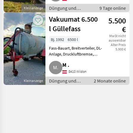
Näheres auf Anfr
Düngung und
9 Tage online
Kleinanzeige
Beregnung /
Vakuumat 6.500
5.500
Güllefässer
l Güllefass
€
MwSt nicht
Bj. 1992
6500 l
ausweisbar
Alter Preis
Fass-Bauart, Breitverteiler, DL-
5.900 €
Anlage, Druckluftbremse,
Tandemachse, Hydraulischer
M .
Schieber Vakuumat 6.500 l, Bj.
1992, Hallenfahrzeug,
8410 Wildon
Druckluftbremse, Kompressor
Düngung und
2 Monate online
Kleinanzeige
erneu
Beregnung /
Güllefässer