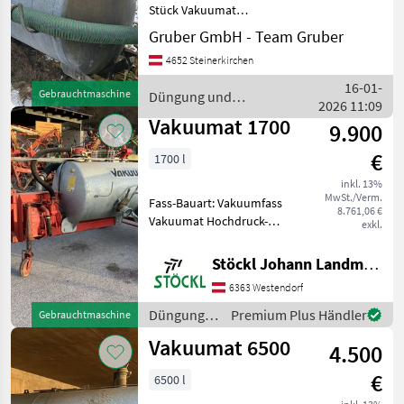
Stück Vakuumat
Güllefässer Beide für 4.500
Gruber GmbH - Team Gruber
Euro Düngung und
4652 Steinerkirchen
Beregnung Güllefässer
16-01-
Gebrauchtmaschine
Düngung und
2026 11:09
Beregnung / Vakuumat
Vakuumat 1700
9.900
€
1700 l
inkl. 13%
MwSt./Verm.
Fass-Bauart: Vakuumfass
8.761,06 €
Vakuumat Hochdruck-
exkl.
Kombisusführung, Werfer
hydr. neigbar und
Stöckl Johann Landmaschinen GesmbH & Co KG
mechanisch drehbar,
6363 Westendorf
Seilzugbremse, Bereifung
10.0/75-15.3, mit
Düngung
Premium Plus Händler
Gebrauchtmaschine
Saugleitung und V
und
Vakuumat 6500
4.500
Beregnung
/ Vakuumat
€
6500 l