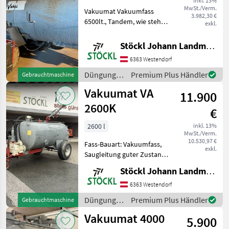
inkl. 13%
MwSt./Verm.
Vakuumat Vakuumfass
3.982,30 €
6500lt., Tandem, wie steht,
exkl.
(A) Düngung und
Beregnung Güllefässer
Stöckl Johann Landmaschinen GesmbH & Co KG
6363 Westendorf
Düngung
Premium Plus Händler
Gebrauchtmaschine
und
Vakuumat VA
11.900
Beregnung
/ Vakuumat
2600K
€
2600 l
inkl. 13%
MwSt./Verm.
10.530,97 €
Fass-Bauart: Vakuumfass,
exkl.
Saugleitung guter Zustand,
Hochdruck-
Stöckl Johann Landmaschinen GesmbH & Co KG
Kombiausführung mit
Untenanhängung, Werfer
6363 Westendorf
hydr. dreh- und neigbar, mit
Düngung
Premium Plus Händler
Gebrauchtmaschine
Saugleitung und Verteiler,
und
Vakuumat 4000
Seilz
5.900
Beregnung