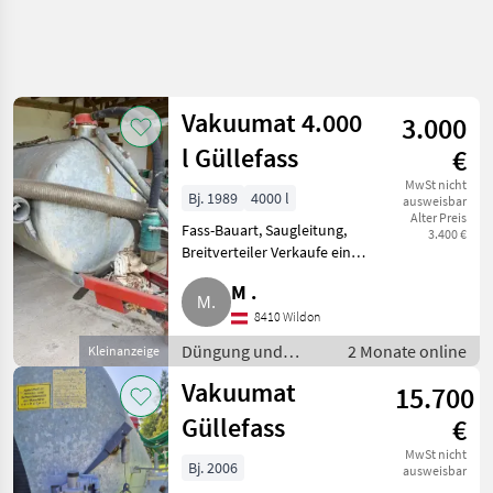
Vakuumat 4.000
3.000
l Güllefass
€
MwSt nicht
Bj. 1989
4000 l
ausweisbar
Alter Preis
Fass-Bauart, Saugleitung,
3.400 €
Breitverteiler Verkaufe ein
gebrauchtes 4.000 l Güllefass.
M .
Verzinkter Behälter,
Vakuumpumpe, mit
8410 Wildon
Ansaugschlauch, stand immer
Düngung und
2 Monate online
Kleinanzeige
trocken in der H
Beregnung /
Vakuumat
15.700
Güllefässer
Güllefass
€
MwSt nicht
Bj. 2006
ausweisbar