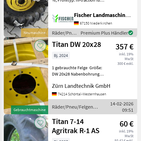
%, Profiltyp: hi-traction lug
________
Räder/Pneu/Felgen
Fischer Landmaschinen GmbH
Sonstige
67150 Niederkirchen
Räder/Pneu/Felgen
Räder/Pneu/Felgen
Premium Plus Händler
Neumaschine
/ Titan
Titan DW 20x28
357 €
inkl. 19%
Bj. 2024
MwSt
300 € exkl.
1 gebrauchte Felge Größe:
DW 20x28 Nabenbohrung:
281 mm Lochkreis: 335
Zürn Landtechnik GmbH
mm 10 Loch mit 22 mm
Durchmesser zylindrisch
74214 Schöntal-Westernhausen
Schüsselstärke: 12 mm
14-02-2026
Lattenmaß: 250 / 300 m
Räder/Pneu/Felgen /
09:51
Gebrauchtmaschine
Titan
Titan 7-14
60 €
Agritrak R-1 AS
inkl. 19%
MwSt
50,42 € exkl.