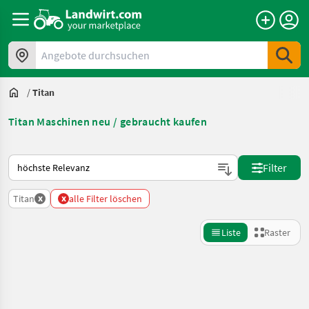
Angebote durchsuchen
/
Titan
Titan Maschinen neu / gebraucht kaufen
So wird auf Landwirt.com sortiert
Filter
x
x
Titan
alle Filter löschen
Liste
Raster
Suche