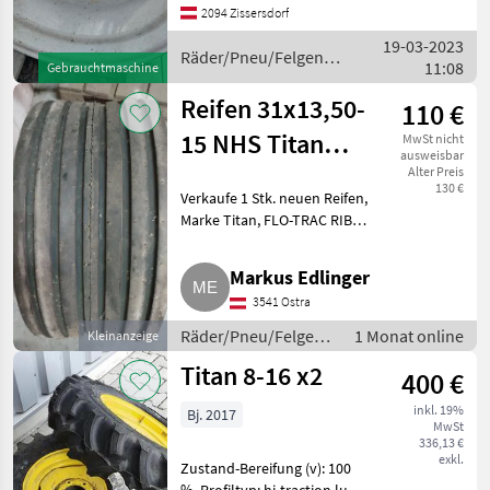
LWB bzw Steyr CVT LWB
2094 Zissersdorf
Räder/Pneu/Felgen
19-03-2023
Sonstige
Räder/Pneu/Felgen /
11:08
Räder/Pneu/Felgen
Gebrauchtmaschine
Titan
Reifen 31x13,50-
110 €
15 NHS Titan
MwSt nicht
ausweisbar
FLO-TRAC RIB
Alter Preis
130 €
Verkaufe 1 Stk. neuen Reifen,
Marke Titan, FLO-TRAC RIB
31x13, 50-15 NHS, 8 Ply, war
noch nirgends montiert,
Markus Edlinger
komplett neu. € 110, -.
3541 Ostra
Privatverkauf: Keine Rückgabe,
Umt
Räder/Pneu/Felgen /
1 Monat online
Kleinanzeige
Sonstige
Titan 8-16 x2
400 €
Räder/Pneu/Felgen
inkl. 19%
Bj. 2017
MwSt
336,13 €
exkl.
Zustand-Bereifung (v): 100