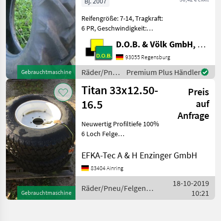
Bj. 2007
Reifengröße: 7-14, Tragkraft:
6 PR, Geschwindigkeit:
76A8, Tubeless=
D.O.B. & Völk GmbH, Filiale Regensburg
Schlauchlos, (Interne
Nr.571) Räder/Pneu/Felgen
93055 Regensburg
Sonstige
Räder/Pneu/Felgen
Premium Plus Händler
Gebrauchtmaschine
Räder/Pneu/Felgen
/ Titan
Titan 33x12.50-
Preis
16.5
auf
Anfrage
Neuwertig Profiltiefe 100%
6 Loch Felge
Schraubendurchmesser 18
mm Nabendurchmesser 12
EFKA-Tec A & H Enzinger GmbH
cm Lochkreis 15 cm
83404 Ainring
Festfelge ET 5 cm Passend
18-10-2019
für New Holland Boomer
Räder/Pneu/Felgen /
10:21
Gebrauchtmaschine
Titan