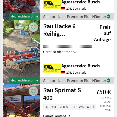
Agrarservice Busch
Ermitteln !!!!!!Bitte
gesamtenText sorgfältig
27612 Loxstedt
lesen!!!!!!!!! Maissatgutbe
Saat und
Premium Plus Händler
Gebrauchtmaschine
Pflege /
Rau Hacke 6
Preis
Rau
Reihig
auf
Anfrage
Gänsefußschare
!!!!!!!!!!!!!!!!!!!!!!!!!!!!!!!!!!!!!!!!!!!!!!!!!!!!!!!!!!!!!!!!!!!!
mit Pilotensitz
Gerät ist nicht mehr
Verfügbar!!!!!!!!! Rau
Hackgerät oder Schmotzer
Agrarservice Busch
Gemüsehacke Rübe
27612 Loxstedt
Saat und
Premium Plus Händler
Gebrauchtmaschine
Pflege /
Rau Sprimat S
750 €
Rau
400
inkl. 19%
MwSt
630,25 €
Bj. 1981
200 h
1000 cm
400 l
exkl.
Bauart: angebaut