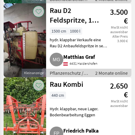
/ Eggen
Rau D2
3.500
Feldspritze, 15
€
m Gestänge,
MwSt nicht
1500 cm
1000 l
ausweisbar
Alter Preis
1.000 l Tank
hydr. klappbar Verkaufe eine
3.900 €
Rau D2 Anbaufeldspritze in sehr
gutem Zustand, 1.000 l
Matthias Graf
Tankvolumen, 15 m AB, hydr.
Klappgestänge, stabil und
4431 Haidershofen
leichtgängig, Spül- und Han
Pflanzenschutz /
2 Monate online
Kleinanzeige
Feldspritzen
Rau Kombi
2.650
€
440 cm
MwSt nicht
ausweisbar
Hydr. klappbar, neue Lager.
Bodenbearbeitung Eggen
Friedrich Palka