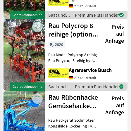
27612 Loxstedt
Saat und
Premium Plus Händler
Gebrauchtmaschine
Pflege /
Rau Polycrop 8
Preis
Rau
reihige (optional
auf
Anfrage
bis zu 16 Reihe
Bj. 2020
Rau Model Polycrop 8 reihig
Rau Polycrop 8 reihig hydr.
klappbar
Agrarservice Busch
27612 Loxstedt
Saat und
Premium Plus Händler
Gebrauchtmaschine
Pflege /
Rau Rübenhacke
Preis
Rau
Gemüsehacke
auf
Anfrage
H30 5Reihig
Rau Hackgerät Scchmotzer
Hacke
Kongskilde Köckerling Typ