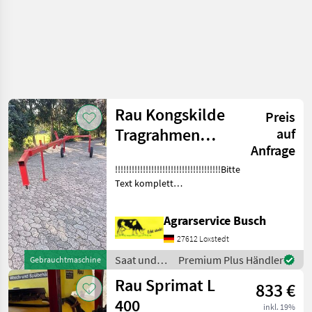
Rau Kongskilde
Preis
Tragrahmen
auf
Anfrage
5,75m länge des
!!!!!!!!!!!!!!!!!!!!!!!!!!!!!!!!!!!!!!Bitte
Rechtecktr
Text komplett
lesen!!!!!!!!!!!!!!!!!!!!!!!!!!!!!!!!!!!!!!!!!!!!
Baujahr nicht ermittelbar.
Agrarservice Busch
Für Schreib- & Setzfehler
wird
27612 Loxstedt
Saat und
Premium Plus Händler
Gebrauchtmaschine
Pflege /
Rau Sprimat L
833 €
Rau
400
inkl. 19%