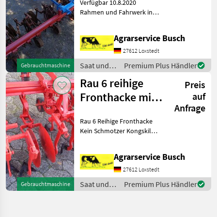
Verfügbar 10.8.2020
Hackschutz
Rahmen und Fahrwerk in
Neulackierung Rau
Exakthackgerät über
Agrarservice Busch
Sitzsteuerung im Heck
Reihenabstand bis 50cm
27612 Loxstedt
Stufenlos Einstellbar
Saat und
Premium Plus Händler
Gebrauchtmaschine
Pflege /
Rau 6 reihige
Preis
Rau
Fronthacke mit
auf
Anfrage
Hubgerüst für
Rau 6 Reihige Fronthacke
Schlepper
Kein Schmotzer Kongskilde
C
Agrarservice Busch
27612 Loxstedt
Saat und
Premium Plus Händler
Gebrauchtmaschine
Pflege /
Rau