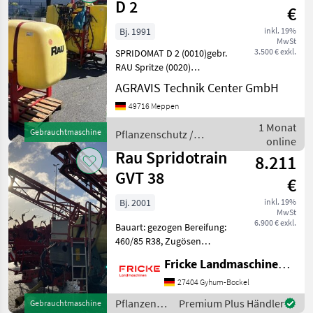
D 2
€
Bj. 1991
inkl. 19%
MwSt
3.500 € exkl.
SPRIDOMAT D 2 (0010)gebr.
RAU Spritze (0020)
Tankvolumen: 1.000 Ltr.
AGRAVIS Technik Center GmbH
(0030) Klarwassertank
49716 Meppen
(0040) Bedienung Elektrisch
5x Teilbreiten (0050)
1 Monat
Gebrauchtmaschine
Pflanzenschutz /
Einspülschleuse (0060) K
online
Rau
Rau Spridotrain
8.211
GVT 38
€
Bj. 2001
inkl. 19%
MwSt
6.900 € exkl.
Bauart: gezogen Bereifung:
460/85 R38, Zugösen
Obenanhängung,
Fricke Landmaschinen GmbH
Gelenkwelle,
Einspülschleuse,
27404 Gyhum-Bockel
Druckluftbremse,
Pflanzenschutz
Premium Plus Händler
Gebrauchtmaschine
Deichsellenkung,