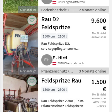
2292 Engelhartstetten
Bodenbearbeitung
2 Monate online
Kleinanzeige
/ Eggen
Rau D2
9.600
Feldspritze
€
MwSt nicht
1500 cm
2100 l
ausweisbar
Rau Feldspritze D2,
servicegepflegter sowie
neuwertiger Zustand, sofort
E . Hirtl
abholbar. Pflanzenschutz
Feldspritzen
3910 Oberstrahlbach
Pflanzenschutz /
3 Monate online
Kleinanzeige
Feldspritzen
Feldspritze Rau
1.500
€
1500 cm
2500 l
MwSt nicht
ausweisbar
Rau Feldspritze 2.500 l, 15 m.
Alter Preis
Pflanzenschutz Feldspritzen
1.990 €