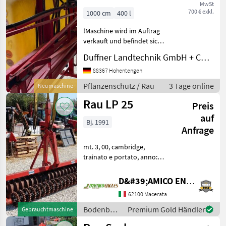
MwSt
700 € exkl.
1000 cm
400 l
!Maschine wird im Auftrag
verkauft und befindet sich
nicht am Standort! Rau
Duffner Landtechnik GmbH + Co KG
Feldspritze gebraucht Bj:
1971 400l 10m Gestänge
88367 Hohentengen
Frischwassertank
Pflanzenschutz / Rau
3 Tage online
Neumaschine
Gelenkwelle !Maschine w
Rau LP 25
Preis
auf
Bj. 1991
Anfrage
mt. 3, 00, cambridge,
trainato e portato, anno:
1991 matricola: 2210
Bodenbearbeitung
D&#39;AMICO ENGLES SRL
Walzen/Packer
62100 Macerata
Bodenbearbeitung
Premium Gold Händler
Gebrauchtmaschine
/ Rau