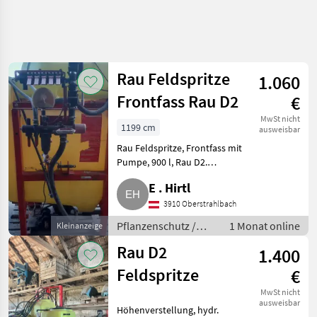
Rau Feldspritze
1.060
Frontfass Rau D2
€
MwSt nicht
1199 cm
ausweisbar
Rau Feldspritze, Frontfass mit
Pumpe, 900 l, Rau D2.
Pflanzenschutz Feldspritzen
E . Hirtl
3910 Oberstrahlbach
Pflanzenschutz /
1 Monat online
Kleinanzeige
Feldspritzen
Rau D2
1.400
Feldspritze
€
MwSt nicht
ausweisbar
Höhenverstellung, hydr.