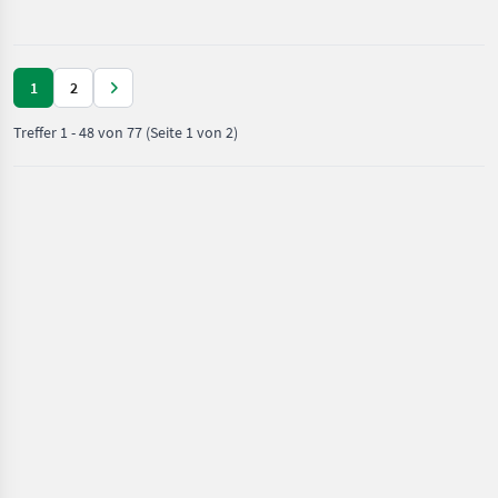
/ Rau
Hydraulischer Stützfuß,
27m Gestänge, E
1
2
Treffer
1
-
48
von
77
(Seite 1 von 2)