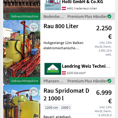
Holli GmbH & Co.KG
Privarverkauf Null sechs
sieben sieben 62071374
4491 Niederneukirchen
oder Null sechs sechs vier
Bodenbearbeitung
Premium Plus Händler
Gebrauchtmaschine
4987464 Bod
/ Rau
Rau 800 Liter
2.250
€
Hubgestänge 12m Balken
inkl. 13%
MwSt./Verm.
elektromechanische
1.991,15 €
Teilbreitenschaltung
exkl.
Pflanzenschutz
Feldspritzen
Landring Weiz Technikzentrum Süd
8200 Gleisdorf
Pflanzenschutz
Premium Plus Händler
Gebrauchtmaschine
/ Rau
Rau Spridomat D
6.999
2 1000 l
€
1200 cm
1000 l
inkl. 13%
MwSt./Verm.
6.193,81 €
Bauart: angebaut,