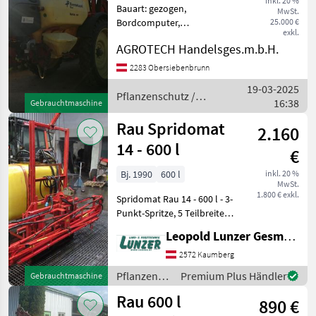
inkl. 20 %
Bauart: gezogen,
MwSt.
Bordcomputer,
25.000 €
exkl.
Höhenverstellung, hydr.
AGROTECH Handelsges.m.b.H.
klappbar Pflanzenschutz
Feldspritzen
2283 Obersiebenbrunn
19-03-2025
Pflanzenschutz /
16:38
Gebrauchtmaschine
Rau
Rau Spridomat
2.160
14 - 600 l
€
Bj. 1990
600 l
inkl. 20 %
MwSt.
1.800 € exkl.
Spridomat Rau 14 - 600 l - 3-
Punkt-Spritze, 5 Teilbreiten,
15 m Balken, nicht
Leopold Lunzer GesmbH
überprüft. Pflanzenschutz
Feldspritzen
2572 Kaumberg
Pflanzenschutz
Premium Plus Händler
Gebrauchtmaschine
/ Rau
Rau 600 l
890 €