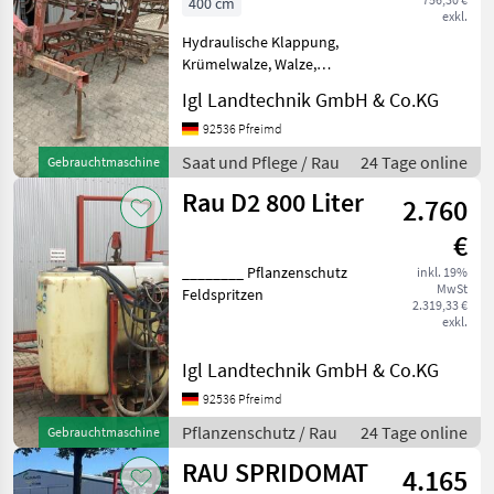
400 cm
exkl.
Hydraulische Klappung,
Krümelwalze, Walze,
Heckanbau ________ Saat
Igl Landtechnik GmbH & Co.KG
und Pflege
Saatbeetkombinationen
92536 Pfreimd
Saat und Pflege / Rau
24 Tage online
Gebrauchtmaschine
Rau D2 800 Liter
2.760
€
________ Pflanzenschutz
inkl. 19%
MwSt
Feldspritzen
2.319,33 €
exkl.
Igl Landtechnik GmbH & Co.KG
92536 Pfreimd
Pflanzenschutz / Rau
24 Tage online
Gebrauchtmaschine
RAU SPRIDOMAT
4.165