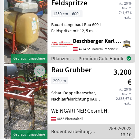
Feldspritze
inkl. 20 %
MwSt.
741,67 €
1250 cm
600 l
exkl.
Bauart: angebaut Rau 600 l
Feldspritze mit 12, 5 m
Gestänge, 5 Teilbreiten,
Deschberger Karl Landtechnik GesmbH & Co KG
mech. Klappung und
Gelenkwelle; Ihr
4774 St. Marienkirchen/Schärding
Ansprechpartner - Hr.
Pflanzenschutz
Premium Gold Händler
Gebrauchtmaschine
Pöcherstorfer Manuel
/ Rau
Rau Grubber
Pflanzensch
3.200
€
290 cm
inkl. 20 %
Schar: Doppelherzschar,
MwSt.
Nachlaufeinrichtung RAU
2.666,67 €
exkl.
Grubber mit Striegel und
WEINGARTNER GesmbH.
Walze, 2, 9 m Breit, 13
Doppelherz-Scharen, 7
4653 Eberstalzell
Striegelzinken, 1-reihige
25-02-2022
Walze hinten (geteilt
Bodenbearbeitung /
13:10
Gebrauchtmaschine
Rau