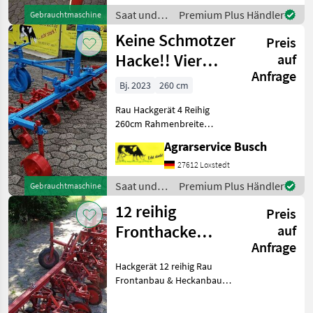
Hydraulische Spura
Saat und
Premium Plus Händler
Gebrauchtmaschine
Pflege /
Keine Schmotzer
Preis
Rau
Hacke!! Vier
auf
Anfrage
Reihige Rau
Bj. 2023
260 cm
Hacke
Rau Hackgerät 4 Reihig
260cm Rahmenbreite
Exaktsteuerung manuell
Agrarservice Busch
Kulturschutzscheiben 50cm
Reihenabstand variabel
27612 Loxstedt
versetllbar Exaktsteuerung
Saat und
Premium Plus Händler
Gebrauchtmaschine
zum optimalen Hackerfo
Pflege /
12 reihig
Preis
Rau
Fronthacke
auf
Anfrage
hydraulischer
Hackgerät 12 reihig Rau
Klapprahmen m
Frontanbau & Heckanbau
durch Kombianabaubock
Baujahr nicht genau zu