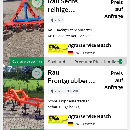
Rau Sechs
Preis
reihige
auf
Anfrage
Fronthacke mit
Bj. 2020
Akkord Dreieck
Rau Hackgerät Schmotzer
von
Kein Seketee Rau Becker
Ventzki Cramer Köckerling
Agrarservice Busch
Carree Caree Howard
Kongskilde Hackgerät
27612 Loxstedt
Hatzenbichler Einböck
Saat und
Premium Plus Händler
Gebrauchtmaschine
Hackgerät Rau Hacke 6 reihi
Pflege /
Rau
Preis
Rau
Frontgrubber
auf
Anfrage
3m
Bj. 2023
300 cm
Vorbaugrubber
Schar: Doppelherzschar,
Anbaugrubber
Schar: Flügelschar,
mit Z
Frontanbau,
Agrarservice Busch
Klappvorrichtung,
Steinsicherung,
27612 Loxstedt
Zapfwellendurchtrieb