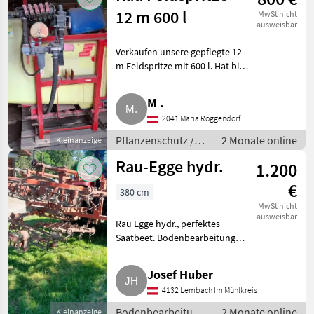
12 m 600 l
MwSt nicht
ausweisbar
Verkaufen unsere gepflegte 12
m Feldspritze mit 600 l. Hat bis
zu letzt gut funktioniert.
Privatverkauf, keine
M .
Rücknahme, Garantie oder
2041 Maria Roggendorf
Gewährleistung. Pflanzenschut
Pflanzenschutz /
2 Monate online
Kleinanzeige
Feldspritzen
Rau-Egge hydr.
1.200
€
380 cm
MwSt nicht
ausweisbar
Rau Egge hydr., perfektes
Saatbeet. Bodenbearbeitung
Eggen
Josef Huber
4132 Lembach Im Mühlkreis
Bodenbearbeitung
2 Monate online
Kleinanzeige