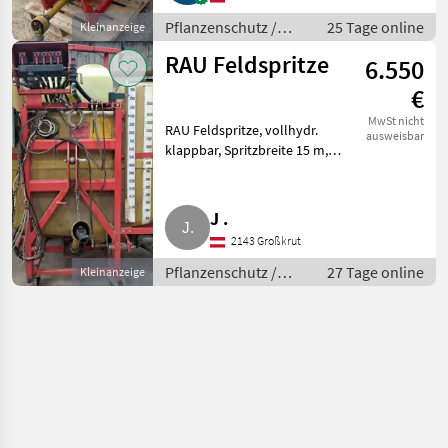
Pflanzenschutz /
25 Tage online
Kleinanzeige
Feldspritzen
RAU Feldspritze
6.550
€
MwSt nicht
RAU Feldspritze, vollhydr.
ausweisbar
klappbar, Spritzbreite 15 m,
1.500 l. Pflanzenschutz
Feldspritzen
J .
2143 Großkrut
Pflanzenschutz /
27 Tage online
Kleinanzeige
Feldspritzen