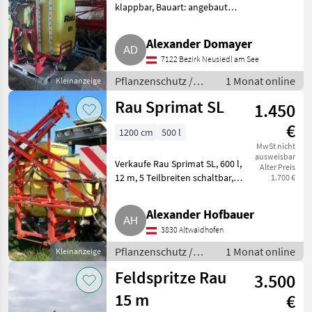
klappbar, Bauart: angebaut
Breite 15 m, el. Steuerung.
Funktioniert alles, guter
Alexander Domayer
Zustand. Besichtigung nach
7122 Bezirk Neusiedl am See
Absprache möglich.
(Privatverkauf,
Pflanzenschutz /
1 Monat online
Kleinanzeige
Feldspritzen
Rau Sprimat SL
1.450
€
1200 cm
500 l
MwSt nicht
ausweisbar
Verkaufe Rau Sprimat SL, 600 l,
Alter Preis
12 m, 5 Teilbreiten schaltbar,
1.700 €
mit Reinwassertank, Stützräder
und Beleuchtung, guter
Alexander Hofbauer
Zustand. Prüfplakette gültig bis
3830 Altwaidhofen
2027. Sofort ei
Pflanzenschutz /
1 Monat online
Kleinanzeige
Feldspritzen
Feldspritze Rau
3.500
15 m
€