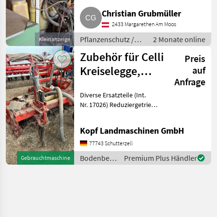
Christian Grubmüller
2433 Margarethen Am Moos
Pflanzenschutz /
2 Monate online
Kleinanzeige
Feldspritzen
Zubehör für Celli
Preis
Kreiselegge,
auf
Anfrage
Fräse, Rau
Diverse Ersatzteile (Int.
Rotort
Nr. 17026) Reduziergetriebe
1000U/min auf 540U/min
950 EUR zzgl. MwSt.
Kopf Landmaschinen GmbH
Verteilerkopf 4-reihig mit
Zyklon
77743 Schutterzell
Bodenbearbeitung
Premium Plus Händler
Gebrauchtmaschine
/ Rau