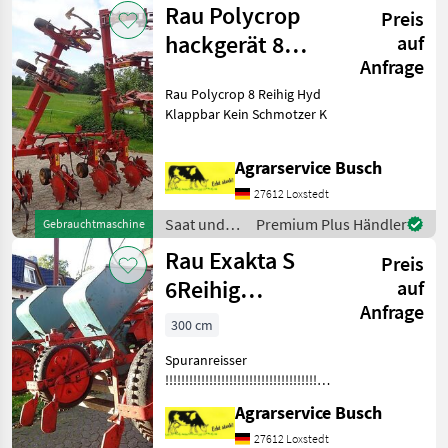
Rau Polycrop
Preis
Rau
hackgerät 8
auf
Anfrage
Reihig Hydr
Rau Polycrop 8 Reihig Hyd
Klappbar mi
Klappbar Kein Schmotzer K
Agrarservice Busch
27612 Loxstedt
Saat und
Premium Plus Händler
Gebrauchtmaschine
Pflege /
Rau Exakta S
Preis
Rau
6Reihig
auf
Anfrage
Genoppte
300 cm
Gummidruckrollen
Spuranreisser
!!!!!!!!!!!!!!!!!!!!!!!!!!!!!!!!!!!!!!!!!!!!!!!!!!!!!!!Achtung
Traktorpool Nr 43 33 165 im
Agrarservice Busch
Telefonat Angeben!!!!!!!
Rau Typ Exakta S
27612 Loxstedt