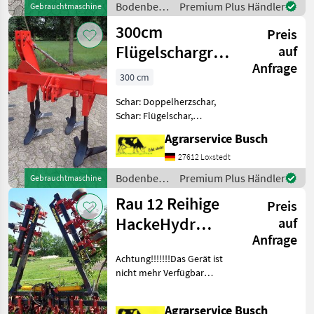
Bodenbearbeitung
Premium Plus Händler
Gebrauchtmaschine
Frontgrubber Kein Horsch
/ Rau
300cm
Frontgrubber Howard in
Preis
Kongskilde
Flügelschargrubber
auf
Anfrage
Orginal Rau mit
300 cm
7Grubbe
Schar: Doppelherzschar,
Schar: Flügelschar,
Frontanbau,
Agrarservice Busch
Steinsicherung, Fahrwerk,
Zapfwellendurchtrieb Rau
27612 Loxstedt
Flügelschargrubber in
Bodenbearbeitung
Premium Plus Händler
Gebrauchtmaschine
Neulackierung Rau Signal
/ Rau
Rau 12 Reihige
Rot 150mmm Stark
Preis
HackeHydr
auf
Anfrage
Klappun TYP
Achtung!!!!!!!Das Gerät ist
Culti Crop 45cm
nicht mehr Verfügbar
!!!!!!!!!!!!!!!!!!!!!!!!!!!!!!!!!!!!!!!!!!!!!!!!!!!!!!!!!!!!!!!!!!!!!!
Rau Kulti-Crop k
Agrarservice Busch