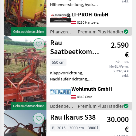
exkl.
Höhenverstellung, hydr.
klappbar Feldspritze Rau
LT-PROFI GmbH
Spridomat 1000 l ==
Vermittlungsverkauf == 12
8230 Hartberg
m Gestänge
Pflanzenschutz
Premium Plus Händler
Gebrauchtmaschine
Einspülschleuse
/ Rau
Rau
Saugschlauch Gelenkwel
2.590
Saatbeetkombination
€
550
550 cm
inkl. 13%
MwSt./Verm.
2.292,04 €
Klappvorrichtung,
exkl.
Nachlaufeinrichtung,
Federzinken Rau
Wohlmuth GmbH
Saatbeetkombination 550
5, 5m hydr. klappbar, 2
8342 Gnas
Nachläuferwalzen mit
Bodenbearbeitung
Premium Plus Händler
Gebrauchtmaschine
Eggenfelder und
/ Rau
Rau Ikarus S38
Garezinkenfelder
30.000
Bodenbearb
€
Bj. 2015
3000 cm
3800 l