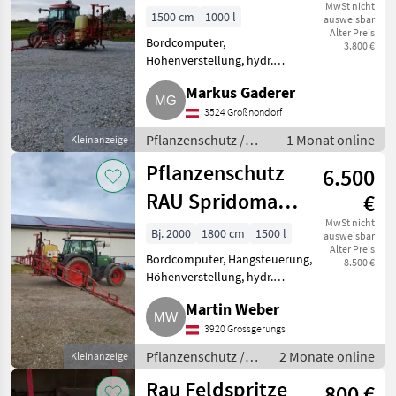
MwSt nicht
1500 cm
1000 l
ausweisbar
Alter Preis
Bordcomputer,
3.800 €
Höhenverstellung, hydr.
klappbar, Bauart: angebaut
Markus Gaderer
Guter Zustand, TÜV bis 2028.
Verkauf wegen
3524 Großnondorf
Betriebsauflösung.
Pflanzenschutz /
1 Monat online
Kleinanzeige
Pflanzenschutz Feldspritzen
Feldspritzen
Pflanzenschutz
6.500
RAU Spridomat
€
D2
MwSt nicht
Bj. 2000
1800 cm
1500 l
ausweisbar
Alter Preis
Bordcomputer, Hangsteuerung,
8.500 €
Höhenverstellung, hydr.
klappbar, Bauart: angebaut RAU
Martin Weber
Spridomat D2, 1.500 l,
Spritzgestänge 18 m, Option auf
3920 Grossgerungs
15 m, Einspülschleuse, in gute
Pflanzenschutz /
2 Monate online
Kleinanzeige
Feldspritzen
Rau Feldspritze
800 €