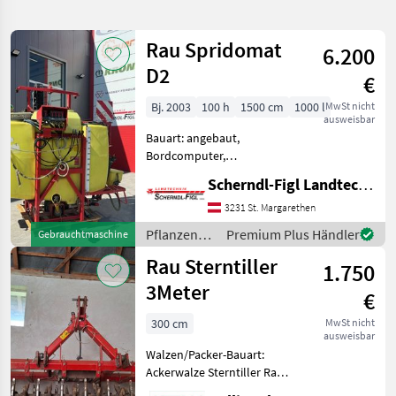
verfeinern
Rau Spridomat
6.200
Kategorie
Land
Filter
1
D2
€
77
Bj. 2003
100 h
1500 cm
1000 l
MwSt nicht
AKTUELLER
Zurücksetzen
Ergebnisse
ausweisbar
PFAD
anzeigen
Bauart: angebaut,
Rau
Bordcomputer,
Höhenverstellung
Scherndl-Figl Landtechnik
KATEGORIE
Pflanzenschutz
WÄHLEN
Feldspritzen
3231 St. Margarethen
Pflanzenschutz
Premium Plus Händler
Gebrauchtmaschine
Landtechnik
77
/ Rau
Rau Sterntiller
1.750
MARKTPLATZ
3Meter
€
Marktplatz
Händlerangebote
Kleinanzeigen
300 cm
MwSt nicht
ausweisbar
Walzen/Packer-Bauart:
Ackerwalze Sterntiller Rau 3
Meter kompl. einsatzbereit