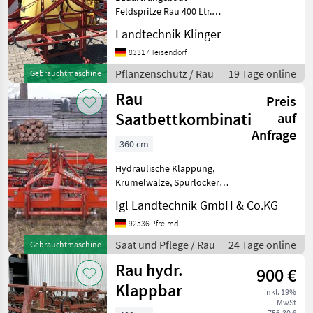
Feldspritze Rau 400 Ltr.
Sprimat S 3 Teilbreiten mit
Landtechnik Klinger
Gelenkwelle 10m
Spritzgestänge mechanisch
83317 Teisendorf
Klappbar Baujahr 1981
Pflanzenschutz / Rau
19 Tage online
Gebrauchtmaschine
Derzeit ohne Tüv Pflanze
Rau
Preis
Saatbettkombination
auf
Anfrage
360 cm
Hydraulische Klappung,
Krümelwalze, Spurlockerer,
Walze, Heckanbau
Igl Landtechnik GmbH & Co.KG
________ Verkauf durch
Kunde. 1 DW benötigt.
92536 Pfreimd
Gebraucht wie Besichtigt.
Saat und Pflege / Rau
24 Tage online
Gebrauchtmaschine
Saat und Pflege Saatb
Rau hydr.
900 €
Klappbar
inkl. 19%
MwSt
756,30 €