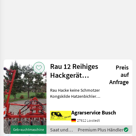
Rau 12 Reihiges
Preis
Hackgerät
auf
Anfrage
hydr.Klappbar
Rau Hacke keine Schmotzer
Fronthackger
Kongskilde Hatzenbichler
Einböck Gemüsehacke
Zuckerrübenhacke
Agrarservice Busch
Sonderkulturhacke
Hackgerät zur Kulturpflege
27612 Loxstedt
Gemüsehackgerät
Saat und
Premium Plus Händler
Gebrauchtmaschine
Zuckerrübenhac
Pflege /