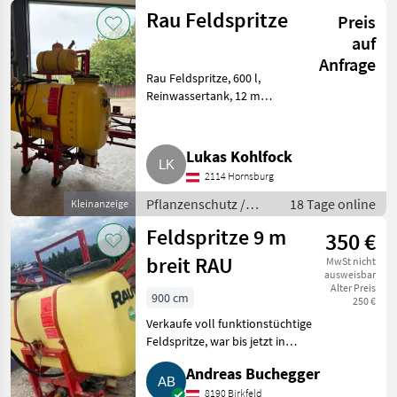
Rau Feldspritze
Preis
auf
Anfrage
Rau Feldspritze, 600 l,
Reinwassertank, 12 m
Gestänge. Pflanzenschutz
Feldspritzen
Lukas Kohlfock
2114 Hornsburg
Pflanzenschutz /
18 Tage online
Kleinanzeige
Feldspritzen
Feldspritze 9 m
350 €
breit RAU
MwSt nicht
ausweisbar
Alter Preis
900 cm
250 €
Verkaufe voll funktionstüchtige
Feldspritze, war bis jetzt in
Gebrauch, habe keine
Andreas Buchegger
Verwendung mehr dafür. 600 l.
Pflanzenschutz Feldspritzen
8190 Birkfeld