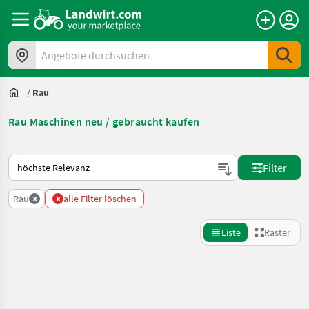
Angebote durchsuchen
/
Rau
Rau Maschinen neu / gebraucht kaufen
So wird auf Landwirt.com sortiert
Filter
x
x
Rau
alle Filter löschen
Liste
Raster
Suche