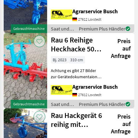
H30 5 Reihig
Zuckerrübenhacke
Agrarservice Busch
Gemüsehacke Hacke
Hackgerät 3 punktanbau
27612 Loxstedt
Pallellogrammführung mit
Saat und
Premium Plus Händler
Gebrauchtmaschine
seperater Steueru
Pflege /
Rau 6 Reihige
Preis
Rau
Heckhacke 50cm
auf
Anfrage
Reihenabstand
Bj. 2023
310 cm
3,1m
Achtung es gibt 27 Bilder
zur Gerätedokumentaion
!!!!!!!!!!!!!!!!!!!!!!!!!!!!!!!!!!!!!!!!!!!Bitte
Agrarservice Busch
Tex
27612 Loxstedt
Saat und
Premium Plus Händler
Gebrauchtmaschine
Pflege /
Rau Hackgerät 6
Preis
Rau
reihig mit
auf
Anfrage
Exaktsteuerung