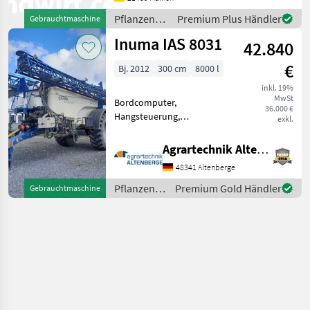
Klarwassertank 3 fach
Pflanzenschutz
Premium Plus Händler
Gebrauchtmaschine
Düsen Reifendruckregelanl
/ Inuma
Inuma IAS 8031
42.840
€
Bj. 2012
300 cm
8000 l
inkl. 19%
MwSt
Bordcomputer,
36.000 €
Hangsteuerung,
exkl.
Höhenverstellung, hydr.
klappbar 8000 ltr., 30 m
Agrartechnik Altenberge GmbH
Gestänge, Hydr. Klappbar,
48341 Altenberge
Comet Sternpumpe
Tandem, Untenanhängung,
Pflanzenschutz
Premium Gold Händler
Gebrauchtmaschine
Druckluftgebremst, Gele
/ Inuma