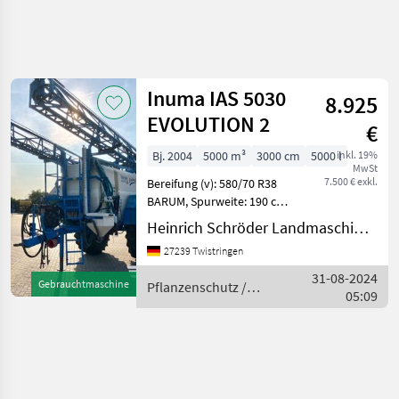
Inuma IAS 5030
8.925
EVOLUTION 2
€
Bj. 2004
5000 m³
3000 cm
5000 l
inkl. 19%
MwSt
7.500 € exkl.
Bereifung (v): 580/70 R38
BARUM, Spurweite: 190 cm,
Teilbreiten (7x) ________
Heinrich Schröder Landmaschinen KG Twistringen
Müller Spray-Control, starre
27239 Twistringen
Deichsel für Zugmaul,
Kotflügel, Tragfähigkeit bei
31-08-2024
Gebrauchtmaschine
Pflanzenschutz /
40 km
05:09
Inuma