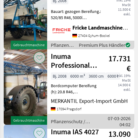
Bj. 2008
inkl. 19%
MwSt
11.500 €
Bauart: gezogen Bereifung.:
exkl.
520/85 R46, 5000l
Tankinhalt, hydraulische
Fricke Landmaschinen GmbH
Höhenverstellung,
hydraulisch klappbar,
27404 Gyhum-Bockel
hydraulischer
Pflanzenschutz
Premium Plus Händler
Gebrauchtmaschine
Hangausgleich,
/ Inuma
Inuma
Geschwindigkeitssensor, E
17.731
Professional
€
6036
Bj. 2008
6000 m³
3600 cm
6000 l
inkl. 19%
MwSt
14.900 €
Bordcomputer Bereifung
exkl.
(h): 20.8 R46,
Beleuchtung/Warntafeln,
MERKANTIL Export-Import GmbH
Teilbreiten (8x), Einachser
17094 Pragsdorf
________ Baujahr 2008,
Inhalt 6000 Liter,
07-03-2026
Gebrauchtmaschine
Pflanzenschutz /
Arbeitsbreite 36 m.
04:02
Inuma
Teilbreite
Inuma IAS 4027
13.090