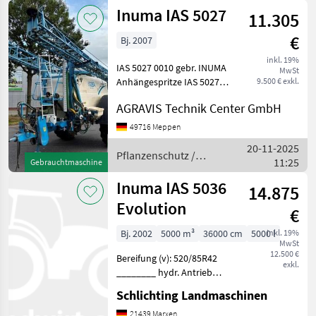
/ Inuma
Inuma IAS 5027
Teilbr
11.305
€
Bj. 2007
inkl. 19%
IAS 5027 0010 gebr. INUMA
MwSt
Anhängespritze IAS 5027
9.500 € exkl.
0020 gezogen,
AGRAVIS Technik Center GmbH
Einspülschleuse -
Anhängung: Zugmaul 0030
49716 Meppen
Vollcomputer Müller
20-11-2025
Spraydos 0040 Bedienung:
Pflanzenschutz /
11:25
Gebrauchtmaschine
elektr., p
Inuma
Inuma IAS 5036
14.875
Evolution
€
Bj. 2002
5000 m³
36000 cm
5000 l
inkl. 19%
MwSt
12.500 €
Bereifung (v): 520/85R42
exkl.
________ hydr. Antrieb
über Hydr. Motor auf
Schlichting Landmaschinen
Pumpe 36m Gestänge 5000
ltr Tank Einspülschleuse
21439 Marxen