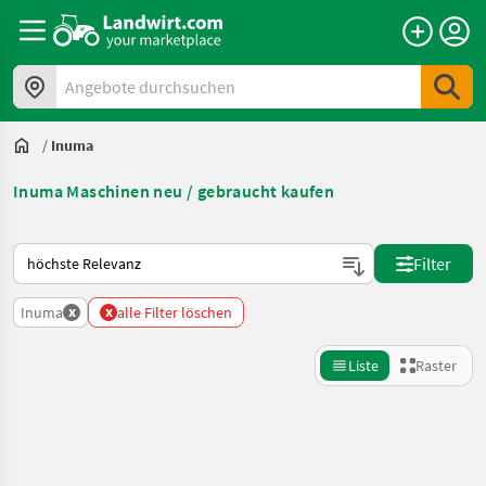
Angebote durchsuchen
/
Inuma
Inuma Maschinen neu / gebraucht kaufen
So wird auf Landwirt.com sortiert
Filter
x
x
Inuma
alle Filter löschen
Liste
Raster
Suche