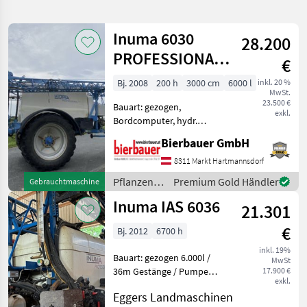
verfeinern
Inuma 6030
28.200
Kategorie
Land
Filter
1
PROFESSIONAL-
€
GPS gesteuert
13
Bj. 2008
200 h
3000 cm
6000 l
inkl. 20 %
AKTUELLER
Zurücksetzen
Ergebnisse
MwSt.
PFAD
23.500 €
anzeigen
Bauart: gezogen,
exkl.
Inuma
Bordcomputer, hydr.
klappbar **Inuma
Bierbauer GmbH
KATEGORIE
Feldspritze zu verkaufen!**
WÄHLEN
Zum Verkauf steht eine
8311 Markt Hartmannsdorf
hochwertige Feldspritze der
Pflanzenschutz
Premium Gold Händler
Gebrauchtmaschine
Landtechnik
13
Marke Inuma, Modell . Diese
/ Inuma
Inuma IAS 6036
Anh
21.301
MARKTPLATZ
€
Bj. 2012
6700 h
Marktplatz
Händlerangebote
Kleinanzeigen
inkl. 19%
Bauart: gezogen 6.000l /
MwSt
36m Gestänge / Pumpe
17.900 €
exkl.
280l/min / Bereifung 520/85
Eggers Landmaschinen
R42 / Spur 2, 0m /