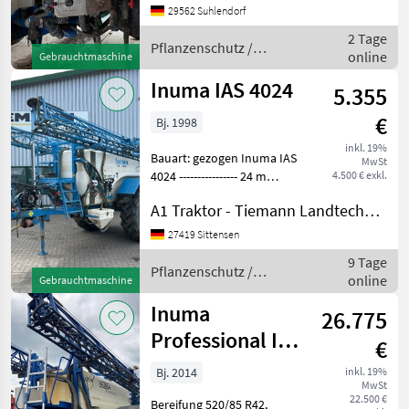
Deichsellenkung /
29562 Suhlendorf
Anhängung K80 / Distance
2 Tage
Control /
Pflanzenschutz /
online
Gebrauchtmaschine
Spritzkegelbeleuchtu
Inuma
Inuma IAS 4024
5.355
€
Bj. 1998
inkl. 19%
Bauart: gezogen Inuma IAS
MwSt
4024 ---------------- 24 m
4.500 € exkl.
Arbeitsbreite 4.000 l
A1 Traktor - Tiemann Landtechnik GmbH & Co KG
Tankinhalt Beleuchtung
Einspülschleuse
27419 Sittensen
Wasserzusatztank
9 Tage
Füllstandsanzeige
Pflanzenschutz /
online
Gebrauchtmaschine
Aufstiegsleiter
Inuma
Inuma
26.775
Professional IAS
€
5027
Bj. 2014
inkl. 19%
MwSt
22.500 €
Bereifung 520/85 R42,