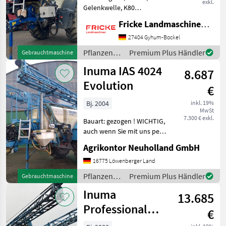
exkl.
Gelenkwelle, K80
Anhängung, Stützfuß,
Fricke Landmaschinen GmbH
ISOBUS, Einspülschleuse,
hydraulisch klappbar,
27404 Gyhum-Bockel
Druckluftbremse, 27m
Pflanzenschutz
Premium Plus Händler
Gebrauchtmaschine
Arbeitsbreite, 5000l
/ Inuma
Inuma IAS 4024
Füllmenge, Hanga
8.687
Evolution
€
Bj. 2004
inkl. 19%
MwSt
7.300 € exkl.
Bauart: gezogen ! WICHTIG,
auch wenn Sie mit uns per
WhatsApp oder ähnlich
Agrikontor Neuholland GmbH
chatten und daraufhin
Maschinen kaufen, bitte
16775 Löwenberger Land
kontrollieren Sie die
Pflanzenschutz
Premium Plus Händler
Gebrauchtmaschine
Auftragsbestätigung,
/ Inuma
Inuma
13.685
Professional
€
5030