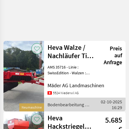
Heva Walze /
Preis
Nachläufer Tip-
auf
Anfrage
Roller 6300 Cam
AMS 35716 - Linie :
510
SwissEdition - Walzen :
Cambridge 510 mm -
Arbeitsbreite : 6.30 m -
Mäder AG Landmaschinen
Transportbreite: 2.45 m -
5524 Niederwil AG
Anhängung : feste Zugöse
02-10-2025
Obenanhängung 40 mm
Bodenbearbeitung /
16:29
Neumaschine
Heva
Heva
5.685
Hackstriegel