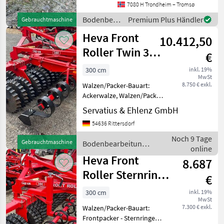
7080 H Trondheim – Tromsø
Sie unter en
Bodenbearbeitung
Premium Plus Händler
Gebrauchtmaschine
/ Heva
Heva Front
10.412,50
Roller Twin 3
€
Meter Sternring
300 cm
inkl. 19%
MwSt
550
8.750 € exkl.
Walzen/Packer-Bauart:
Ackerwalze, Walzen/Packer-
Bauart: Frontpacker Stabile
Servatius & Ehlenz GmbH
Selbstlenkung durch den
54636 Rittersdorf
weit vorne liegenden
Zugpunkt. • Geht beim
Noch 9 Tage
Gebrauchtmaschine
Bodenbearbeitung /
Anheben automatisch in
online
Heva
Heva Front
8.687
Roller Sternring/
€
Lenkbock/ Egge
300 cm
inkl. 19%
MwSt
2 R.
7.300 € exkl.
Walzen/Packer-Bauart:
Frontpacker - Sternringe