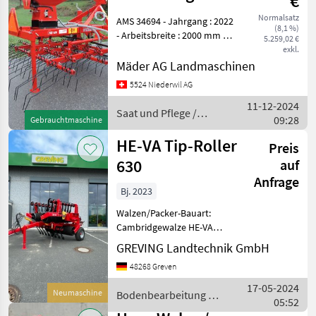
€
Weeder mit
Normalsatz
AMS 34694 - Jahrgang : 2022
(8,1 %)
Krummenacher
- Arbeitsbreite : 2000 mm -
5.259,02 €
Länge : 2400 mm - Kulturen
EPS7
exkl.
: Grasnachsaat, Getreide,
Mäder AG Landmaschinen
Raps, Rüben, Karto
5524 Niederwil AG
11-12-2024
Saat und Pflege /
09:28
Gebrauchtmaschine
Heva
HE-VA Tip-Roller
Preis
630
auf
Anfrage
Bj. 2023
Walzen/Packer-Bauart:
Cambridgewalze HE-VA
Cambridgewalze Tip-Roller
GREVING Landtechnik GmbH
630 ohne Bremse, Spring-
48268 Greven
Board mit 150mm
Verschleissspitzen, TÜV
17-05-2024
Neumaschine
Bodenbearbeitung /
Gutachten 30km/h, LED-
05:52
Heva
Beleuchtu