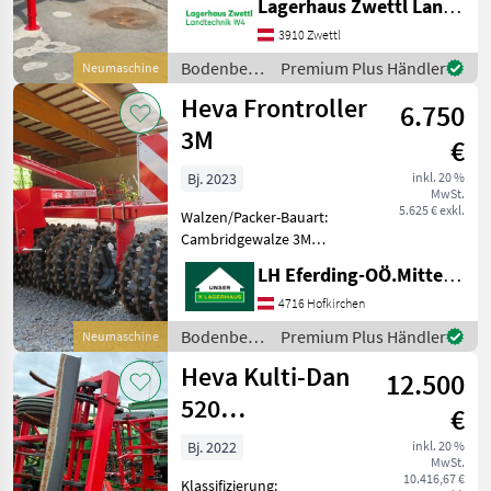
Lagerhaus Zwettl Landtechnik
Neumaschine;
Seriennummer/Fahrgestellnummer:
3910 Zwettl
360939; Service Historie: Ja;
Bodenbearbeitung
Premium Plus Händler
Neumaschine
Weitere
/ Heva
Heva Frontroller
Maschinenmerkmale:
6.750
Lagermasc
3M
€
Bj. 2023
inkl. 20 %
MwSt.
5.625 € exkl.
Walzen/Packer-Bauart:
Cambridgewalze 3M
Frontwalze,
LH Eferding-OÖ.Mitte, Landtechnik Hofkirchen
Markierungsleuten, 550
Crosskillwalze, Warnschiler
4716 Hofkirchen
Bodenbearbeitung
Bodenbearbeitung
Premium Plus Händler
Neumaschine
Walzen/Packer
/ Heva
Heva Kulti-Dan
12.500
520
€
Saatbeetkombi
Bj. 2022
inkl. 20 %
MwSt.
10.416,67 €
Klassifizierung: