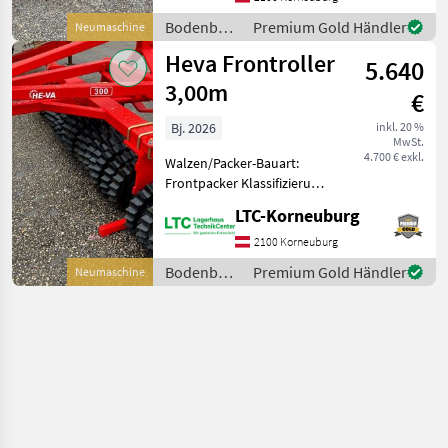
Arbeitsbreite 8, 20m
Bodenbearbeitung
Premium Gold Händler
Neumaschine
Bereifung 400/60-15.5
/ Heva
Heva Frontroller
Ringdurchmesser 560mm
5.640
mit 9 S
3,00m
€
Bj. 2026
inkl. 20 %
MwSt.
4.700 € exkl.
Walzen/Packer-Bauart:
Frontpacker Klassifizierung:
Neumaschine;
LTC-Korneuburg
Seriennummer/Fahrgestellnummer:
710433; Weitere
2100 Korneuburg
Maschinenmerkmale: Heva
Bodenbearbeitung
Premium Gold Händler
Neumaschine
Frontroller Breite 3, 0m,
/ Heva
50Ri