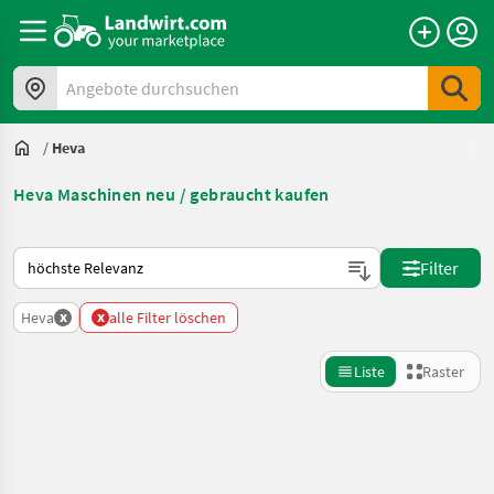
Angebote durchsuchen
/
Heva
Heva Maschinen neu / gebraucht kaufen
So wird auf Landwirt.com sortiert
Filter
x
x
Heva
alle Filter löschen
Liste
Raster
Suche