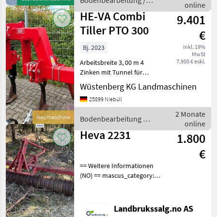
Bodenbearbeitung /
online
Heva
HE-VA Combi
9.401
Tiller PTO 300
€
Bj. 2023
inkl. 19%
MwSt
7.900 € exkl.
Arbeitsbreite 3, 00 m 4
Zinken mit Tunnel für
Zapfwelle Scherbolzen-
Wüstenberg KG Landmaschinen
Sicherung
25899 Niebüll
Bodenbearbeitung
Untergrundlockerer
2 Monate
Neumaschine
Bodenbearbeitung /
online
Heva
Heva 2231
1.800
€
== Weitere Informationen
(NO) == mascus_category:
Bodenbearbeitungsgeräte
Bitte geben Sie auf Anfrage
die Referenznummer an:
Landbrukssalg.no AS
8149 Weitere Bilder finden