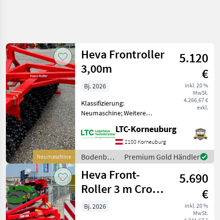
Heva Frontroller
5.120
3,00m
€
Bj. 2026
inkl. 20 %
MwSt.
4.266,67 €
Klassifizierung:
exkl.
Neumaschine; Weitere
Maschinenmerkmale: Heva
LTC-Korneuburg
Frontroller Breite 3, 0m, 27
Ringe Gewicht: 1033kg
2100 Korneuburg
Durchmesser 485/530
Bodenbearbeitung
Premium Gold Händler
Neumaschine
CrossKill - Lenkbock -
/ Heva
Heva Front-
Stabile S
5.690
Roller 3 m Cross-
€
Kill 485-530 mm
Bj. 2026
inkl. 20 %
MwSt.