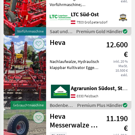
exkl.
Vorführmaschine;
Seriennummer/Fahrgestellnummer:
LTC Süd-Ost
36841; Nettogewicht (kg):
850; Arbeitsbreite: 5.2;
7503 Großpetersdorf
Walzentyp: Doppelwalze;
Saat und
Premium Gold Händler
Vorführmaschine
Klappvorrichtung: Ja; Fe
Pflege /
Heva
12.600
Heva
€
Nachlaufwalze, Hydraulisch
inkl. 20 %
MwSt.
klappbar Kultivator Egge
10.500 €
der Marke Heva in absolut
exkl.
neuwertigem
Gesamtzustand steht zum
Agrarunion Südost, Standort Gniebing
Verkauf!!! komplett
8330 Feldbach
bestückt mit Federzinken
und
Bodenbearbeitung
Premium Plus Händler
Gebrauchtmaschine
/ Heva
Heva
11.190
Messerwalze HE-
€
VA