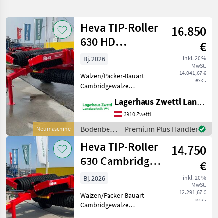
verfeinern
Heva TIP-Roller
16.850
Kategorie
Land
Filter
1
630 HD
€
Cambridge 560
29
Bj. 2026
inkl. 20 %
AKTUELLER
Zurücksetzen
Ergebnisse
MwSt.
mm
PFAD
14.041,67 €
anzeigen
Walzen/Packer-Bauart:
exkl.
Heva
Cambridgewalze
Klassifizierung:
Lagerhaus Zwettl Landtechnik
KATEGORIE
Neumaschine;
WÄHLEN
Seriennummer/Fahrgestellnummer:
3910 Zwettl
360940; Service Historie: Ja;
Bodenbearbeitung
Premium Plus Händler
Neumaschine
Landtechnik
29
Anzahl Vorbesitzer: 1;
/ Heva
Heva TIP-Roller
Weitere Masch
14.750
MARKTPLATZ
630 Cambridge
€
510 mm
Marktplatz
Händlerangebote
Kleinanzeigen
Bj. 2026
inkl. 20 %
MwSt.
12.291,67 €
Walzen/Packer-Bauart:
exkl.
Cambridgewalze
Klassifizierung: