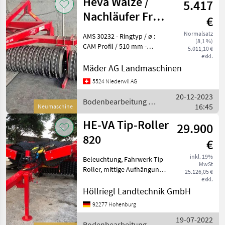
Heva Walze /
5.417
Nachläufer Front
€
Roller 3000
Normalsatz
AMS 30232 - Ringtyp / ø :
(8,1 %)
CAM Profil / 510 mm -
5.011,10 €
Arbeitsbr. : 300 cm -
exkl.
Tech.Daten : Front- und
Mäder AG Landmaschinen
Heckanbau - Gewicht : 1060
5524 Niederwil AG
kg - Farbe : rot - Zubeh
20-12-2023
Bodenbearbeitung /
16:45
Neumaschine
Heva
HE-VA Tip-Roller
29.900
820
€
inkl. 19%
Beleuchtung, Fahrwerk Tip
MwSt
Roller, mittige Aufhängung,
25.126,05 €
Sternringen 550/600 Räder:
exkl.
400/60 x 15, 5
Höllriegl Landtechnik GmbH
Mustergutachten für 40
92277 Hohenburg
km/h, Druckluft, LED
19-07-2022
Beleuchtung
Bodenbearbeitung /