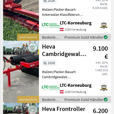
Bj. 2026
inkl. 20 %
MwSt.
9.325 € exkl.
Walzen/Packer-Bauart:
Ackerwalze Klassifizierung:
Neumaschine; Weitere
LTC-Korneuburg
Maschinenmerkmale: HE-VA
Messerwalze Messwalze mit
2100 Korneuburg
Durchmessern von Ø545
Bodenbearbeitung
Premium Gold Händler
Neumaschine
mm und Ø595 mm für de
/ Heva
Heva
9.100
Cambridgewalze
€
HE-VA 450
Bj. 2026
inkl. 20 %
MwSt.
7.583,33 €
Walzen/Packer-Bauart:
exkl.
Cambridgewalze
Klassifizierung:
LTC-Korneuburg
Neumaschine; Weitere
Maschinenmerkmale:
2100 Korneuburg
Arbeitsbreite 450cm Modell
Bodenbearbeitung
Premium Gold Händler
Neumaschine
VIP-Roller 87 Ringe mit
/ Heva
Heva Frontroller
510mm Beleuchtung 2
6.200