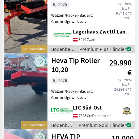
Bj. 2025
inkl. 20 %
MwSt.
9.741,67 €
Walzen/Packer-Bauart:
exkl.
Cambridgewalze
Klassifizierung:
Lagerhaus Zwettl Landtechnik
Neumaschine;
Seriennummer/Fahrgestellnummer:
3910 Zwettl
359014; Service Historie: Ja;
Bodenbearbeitung
Premium Plus Händler
Neumaschine
Weitere
/ Heva
Heva Tip Roller
Maschinenmerkmale: HE-VA
29.990
Ack
10,20
€
Bj. 2026
inkl. 20 %
MwSt.
24.991,67 €
Walzen/Packer-Bauart:
exkl.
Cambridgewalze
Klassifizierung:
LTC Süd-Ost
Neumaschine; Service
Historie: Ja; Weitere
7503 Großpetersdorf
Maschinenmerkmale:
Bodenbearbeitung
Premium Gold Händler
Neumaschine
Arbeitsbreite 10, 20m 196
/ Heva
Ringe 620 mm/24” Cambri
HEVA TIP
10.000