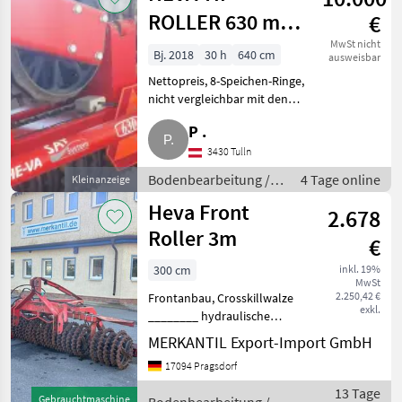
ROLLER 630 mit
€
8-Speichen-
MwSt nicht
Bj. 2018
30 h
640 cm
ausweisbar
Ringen, MwSt.
Nettopreis, 8-Speichen-Ringe,
nicht vergleichbar mit den
ausweisbar
billigen 3-Speichen-
P .
Standardringen. Hochwertige
und neuwertige HEVA
3430 Tulln
Cambridge Walze, 6, 3 m Breite,
Bodenbearbeitung /
4 Tage online
Kleinanzeige
SAT-Druck
Walzen/Packer
Heva Front
2.678
Roller 3m
€
300 cm
inkl. 19%
MwSt
2.250,42 €
Frontanbau, Crosskillwalze
exkl.
________ hydraulische
Planierschiene
MERKANTIL Export-Import GmbH
Bodenbearbeitung
17094 Pragsdorf
Walzen/Packer
13 Tage
Gebrauchtmaschine