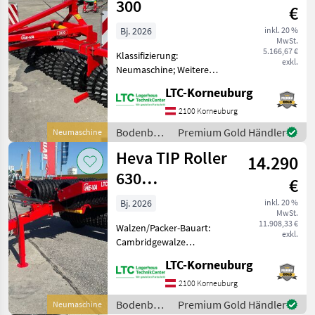
300
€
Bj. 2026
inkl. 20 %
MwSt.
5.166,67 €
Klassifizierung:
exkl.
Neumaschine; Weitere
Maschinenmerkmale:
LTC-Korneuburg
Sternringwalze Breite 3,
00m 50 x Durchmesser
2100 Korneuburg
450/500 Beleuchtung LED
Bodenbearbeitung
Premium Gold Händler
Neumaschine
Warntafeln Selbstlenkung
/ Heva
Heva TIP Roller
Gewicht: ca. 1
14.290
630
€
Cambridgewalze
Bj. 2026
inkl. 20 %
MwSt.
11.908,33 €
Walzen/Packer-Bauart:
exkl.
Cambridgewalze
Klassifizierung:
LTC-Korneuburg
Neumaschine; Weitere
Maschinenmerkmale: Tip
2100 Korneuburg
Roller 630 mit mittig
Bodenbearbeitung
Premium Gold Händler
Neumaschine
aufgehängten