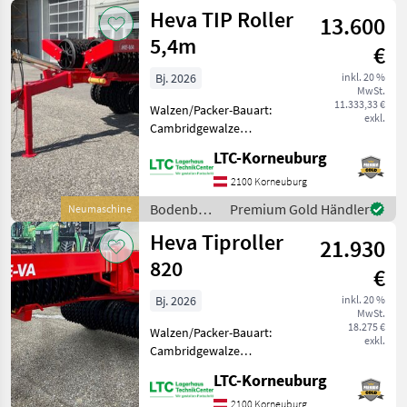
/ Heva
Heva TIP Roller
Seitensegmenten - Mit HEVA
13.600
SAT-S
5,4m
€
Bj. 2026
inkl. 20 %
MwSt.
11.333,33 €
Walzen/Packer-Bauart:
exkl.
Cambridgewalze
Klassifizierung:
LTC-Korneuburg
Neumaschine; Weitere
Maschinenmerkmale: HE-VA
2100 Korneuburg
TIP Roller / Walze Neugerät.
Bodenbearbeitung
Premium Gold Händler
Neumaschine
- mit 5, 4m Arbeitsbreite -
/ Heva
Heva Tiproller
105 Camb
21.930
820
€
Bj. 2026
inkl. 20 %
MwSt.
18.275 €
Walzen/Packer-Bauart:
exkl.
Cambridgewalze
Klassifizierung:
LTC-Korneuburg
Neumaschine; Weitere
Maschinenmerkmale:
2100 Korneuburg