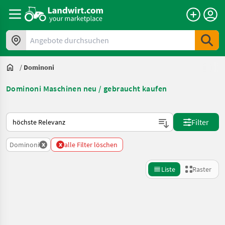
Angebote durchsuchen
/
Dominoni
Dominoni Maschinen neu / gebraucht kaufen
So wird auf Landwirt.com sortiert
Filter
x
x
Dominoni
alle Filter löschen
Liste
Raster
Suche