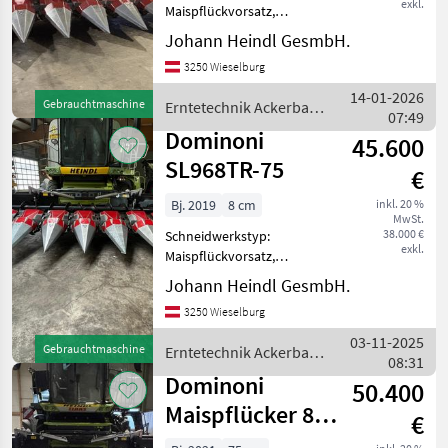
exkl.
Maispflückvorsatz,
Erntevorsatz-Typ:
Johann Heindl GesmbH.
hydraulisch klappbar -
3250 Wieselburg
Dominoni Maispflücker -
8reihig klappbar - mit
14-01-2026
Gebrauchtmaschine
Erntetechnik Ackerbau /
Unterbauhäcksler -
07:49
Dominoni
Ölbadantrieb un
Dominoni
45.600
SL968TR-75
€
Bj. 2019
8 cm
inkl. 20 %
MwSt.
38.000 €
Schneidwerkstyp:
exkl.
Maispflückvorsatz,
Erntevorsatz-Typ:
Johann Heindl GesmbH.
hydraulisch klappbar -
3250 Wieselburg
Dominoni Maispflücker SN-
8092 - 8 Reihig klappbar -
03-11-2025
Gebrauchtmaschine
Erntetechnik Ackerbau /
mit Unterbauhäcksler -
08:31
Dominoni
Reihenabsta
Dominoni
50.400
Maispflücker 8
€
Reihig