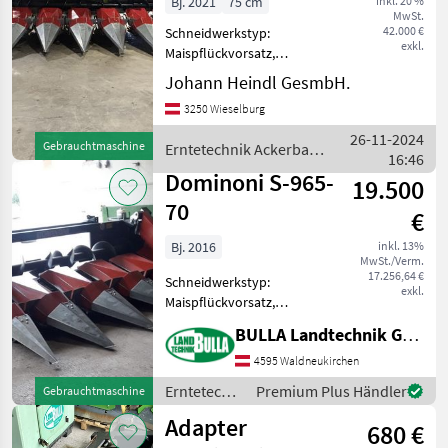
Bj. 2021
75 cm
inkl. 20 %
MwSt.
42.000 €
Schneidwerkstyp:
exkl.
Maispflückvorsatz,
Erntevorsatz-Typ:
Johann Heindl GesmbH.
hydraulisch klappbar -
3250 Wieselburg
Dominoni Maispflücker SL
968, SN-8812 - 8 Reihig
26-11-2024
Gebrauchtmaschine
Erntetechnik Ackerbau /
klappbar - mit
16:46
Dominoni
Unterbauhäcksler - R
Dominoni S-965-
19.500
70
€
Bj. 2016
inkl. 13%
MwSt./Verm.
17.256,64 €
Schneidwerkstyp:
exkl.
Maispflückvorsatz,
Erntevorsatz-Typ: starr,
BULLA Landtechnik GmbH
Horizontalhäcksler
Dominoni Maispflücker 5
4595 Waldneukirchen
Reihen 70 cm
Erntetechnik
Premium Plus Händler
Gebrauchtmaschine
Unterbauhäcksler Bj 2016
Ackerbau /
Adapter
Nur ca 140 ha Top n
680 €
Dominoni