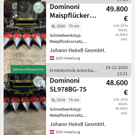
Dominoni
mit Unterbauh
Dominoni
49.800
Maispflücker
€
SL968
Bj. 2020
75 cm
inkl. 20 %
MwSt.
41.500 €
Schneidwerkstyp:
exkl.
Maispflückvorsatz,
Erntevorsatz-Typ:
Johann Heindl GesmbH.
hydraulisch klappbar,
3250 Wieselburg
Horizontalhäcksler -
Dominoni Maispflücker SN-
18-12-2020
Gebrauchtmaschine
Erntetechnik Ackerbau /
8449 - 8 reihig klappbar -
12:21
Dominoni
Reihenabstand
Dominoni
48.600
SL978BG-75
€
Bj. 2018
75 cm
inkl. 20 %
MwSt.
40.500 €
Schneidwerkstyp:
exkl.
Maispflückvorsatz,
Erntevorsatz-Typ:
Johann Heindl GesmbH.
hydraulisch klappbar,
3250 Wieselburg
Horizontalhäcksler -