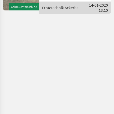
Dominoni Maispflücker -
14-01-2020
Gebrauchtmaschine
Erntetechnik Ackerbau /
8reihig klappbar - mit
13:10
Dominoni
Unterbauhäcksler