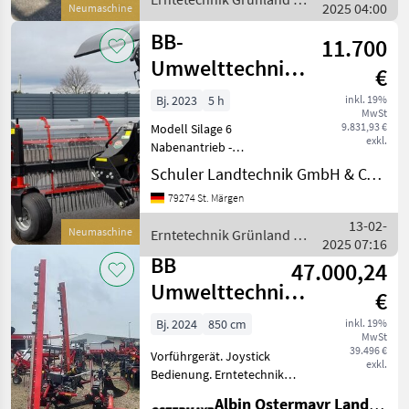
2025 04:00
mit Windschutz Serie
Neumaschine
BB Umwelttechnik
BB-
11.700
Umwelttechnik
€
Clementer 250 F
Bj. 2023
5 h
inkl. 19%
MwSt
ECO
9.831,93 €
Modell Silage 6
exkl.
Nabenantrieb -
Direktantrieb Windschutz
Schuler Landtechnik GmbH & CO KG
Überwurfschutz
79274 St. Märgen
Zusatzausstattung gegen
Aufpreis erhältlich: -
13-02-
Neumaschine
Erntetechnik Grünland /
Schwadtuch mechanisch -
2025 07:16
BB Umwelttechnik
Entlastungsfedersatz -
BB
47.000,24
Umwelttechnik
€
Seco Duplex 850
Bj. 2024
850 cm
inkl. 19%
MwSt
39.496 €
Vorführgerät. Joystick
exkl.
Bedienung. Erntetechnik
Grünland Mähwerke
Albin Ostermayr Landmaschinenhandel e.K.