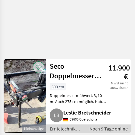
Seco
11.900
Doppelmessermähwerk
€
BB
MwSt nicht
300 cm
ausweisbar
Umwelttechnik
Doppelmessermähwerk 3, 10
m. Auch 275 cm möglich. Habe
310, 275 Seco
auch noch ein 275 cm.
Leslie Bretschneider
Duplex
Erntetechnik Grünland
Mähwerke
09600 Oberschöna
Erntetechnik
Noch 9 Tage online
Kleinanzeige
Grünland /