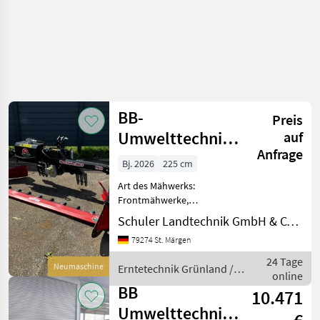
BB-
Preis
Umwelttechnik
auf
Anfrage
Seco Duplex 225
Bj. 2026
225 cm
F PICO
Art des Mähwerks:
Frontmähwerke,
Schwadleitblech Hardox
Schuler Landtechnik GmbH & CO KG
Gleitkufen (Schnitthöhen
79274 St. Märgen
von 4-20 cm ein Satz frei
wählbar) ■ Vollgeschützte
24 Tage
Neumaschine
Erntetechnik Grünland /
innenliegende
online
BB Umwelttechnik
Schlauchführung ■ V
BB
10.471
Umwelttechnik