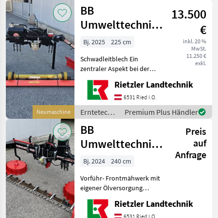
Grünland /
BB
Kuchl Brennhofleh
13.500
BB
Umwelttechnik
Umwelttechnik
€
225F Pico
Bj. 2025
225 cm
inkl. 20 %
MwSt.
11.250 €
Schwadleitblech Ein
exkl.
zentraler Aspekt bei der
Entwicklung des SECO
Rietzler Landtechnik
DUPLEX PICO war das
geringe Gewicht. Dadurch
6531 Ried I.O.
ist das Mähwerk optimal für
Erntetechnik
Premium Plus Händler
Neumaschine
den Einsatz in anspruchsvo
Grünland /
BB
Preis
BB
Umwelttechnik
Umwelttechnik
auf
Anfrage
SECO Duplex
Bj. 2024
240 cm
240F ECO
Vorführ- Frontmähwerk mit
eigener Ölversorgung
Arbeitsbreite 2, 4m /
Rietzler Landtechnik
Transportbreite 2, 65m
einstellbares
6531 Ried I.O.