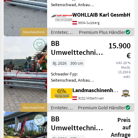
Seitenschwad, Anbau
Schwader, Schwadtuch BB
WOHLLAIB Karl GesmbH
Umwelttechnik Clementer
300 F ECO - Baujahr 2025 -
6934 Sulzberg
Neumaschine - ab Lager
Erntetechnik
Premium Plus Händler
Neumaschine
verfügbar - Schwadtuch hy
Grünland /
BB
15.900
BB
Umwelttechnik
Umwelttechnik
€
Kammschwader
Bj. 2026
300 cm
inkl. 20 %
MwSt.
13.250 €
Schwader-Typ:
exkl.
Seitenschwad, Anbau
Schwader, Frontschwader,
Landmaschinenhandel Ouschan Anton
Lenkachse, Bandschwader
Kammschwader BB
9102 Mittertrixen
Umwelttechnik Clementer
Erntetechnik
Premium Gold Händler
Neumaschine
300F. - Bj 2026 - Frontanbau
Grünland /
BB
mit Zapfwelle
Preis
BB
Umwelttechnik
Umwelttechnik
auf
Anfrage
Heckseitenmähwerk