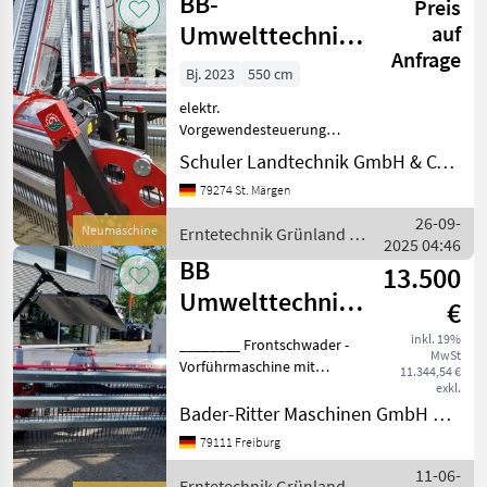
BB-
Preis
Umwelttechnik
auf
Anfrage
Clementer 550 F
Bj. 2023
550 cm
elektr.
Vorgewendesteuerung
Überwurfschutz
Schuler Landtechnik GmbH & CO KG
Windleitschutz Schwadtuch
79274 St. Märgen
- auch in weiteren Größen
am Lager - Erntetechnik
26-09-
Neumaschine
Erntetechnik Grünland /
Grünland Schwader
2025 04:46
BB Umwelttechnik
BB
13.500
Umwelttechnik
€
Clementer 300F
inkl. 19%
________ Frontschwader -
MwSt
ECO
Vorführmaschine mit
11.344,54 €
eigener Ölversorgung
exkl.
CLEMENTER 300
Bader-Ritter Maschinen GmbH & Co. KG
Nabenantreib (
79111 Freiburg
Direktantrieb) auf der
11-06-
rechten Seite Serienmäßig
Erntetechnik Grünland /