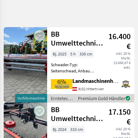
BB
16.400
Umwelttechnik
€
Clementer 330F
Bj. 2025
5 h
330 cm
inkl. 20 %
MwSt.
13.666,67 €
Schwader-Typ:
exkl.
Seitenschwad, Anbau
Schwader, Frontschwader,
Landmaschinenhandel Ouschan Anton
Bandschwader
Kammschwader BB
9102 Mittertrixen
Umwelttechnik Clementer
Erntetechnik
Premium Gold Händler
Vorführmaschine
330F Vorführmaschine.
Grünland /
BB
*Baujahr 2025 *Frontanbau
17.150
BB
mit
Umwelttechnik
Umwelttechnik
€
Seco Duplex 310
Bj. 2024
310 cm
inkl. 20 %
MwSt.
F ECO -