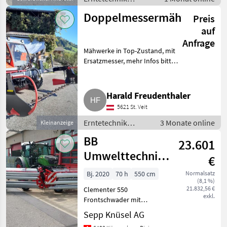
Grünland /
Doppelmessermähwerk
Preis
Mähwerke
auf
Anfrage
Mähwerke in Top-Zustand, mit
Ersatzmesser, mehr Infos bitte
melden. Erntetechnik Grünland
Mähwerke
Harald Freudenthaler
5621 St. Veit
Erntetechnik
3 Monate online
Kleinanzeige
Grünland /
BB
23.601
Mähwerke
Umwelttechnik
€
Clementer 550
Bj. 2020
70 h
550 cm
Normalsatz
(8,1 %)
Frontschwader
21.832,56 €
Clementer 550
exkl.
Frontschwader mit
Ueberwurfschutz
Sepp Knüsel AG
Windschutz Seitliche