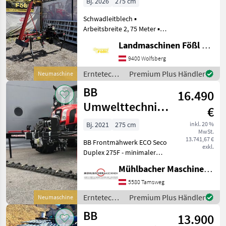
Bj. 2026
275 cm
Seco Duplex 2,75
Schwadleitblech ▪
H ECO rechts
Arbeitsbreite 2, 75 Meter ▪ 3-
Punkt-Aufnahme KAT 1 + 2 ▪
Landmaschinen Fößl GmbH, Landmaschinen, Schmiede, Schlosserei
Alle Teile pulverbeschichtet
oder galvanisch verzinkt ▪
9400 Wolfsberg
Bidux Schneidwerk mit
Erntetechnik
Premium Plus Händler
Neumaschine
Carbodux M
Grünland /
BB
16.490
BB
Umwelttechnik
Umwelttechnik
€
Frontmähwerk
Bj. 2021
275 cm
inkl. 20 %
MwSt.
ECO Seco Duplex
13.741,67 €
BB Frontmähwerk ECO Seco
2,75F
exkl.
Duplex 275F - minimaler
Kraftbedarf & Bodendruck -
Mühlbacher Maschinen GmbH
besseres
Wiederraufwuchsverhalten
5580 Tamsweg
und Schnittbild - sauberes
Erntetechnik
Premium Plus Händler
Neumaschine
Futter - perfekte Futter
Grünland /
BB
13.900
BB