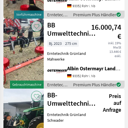
93352 Rohr i. Nb
Erntetechnik
Premium Plus Händler
Vorführmaschine
Grünland /
BB
16.000,74
BB
Umwelttechnik
Umwelttechnik
€
Seco Duplex 2,75
Bj. 2023
275 cm
inkl. 19%
MwSt
F Eco
13.446 €
Erntetechnik Grünland
exkl.
Mähwerke
Albin Ostermayr Landmaschinenhandel e.K.
93352 Rohr i. Nb
Erntetechnik
Premium Plus Händler
Gebrauchtmaschine
Grünland /
BB-
Preis
BB
Umwelttechnik
Umwelttechnik
auf
Anfrage
Clementer 300 F
Erntetechnik Grünland
Eco
Schwader