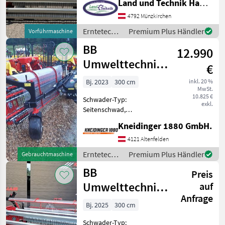
Land und Technik HandelsgesmbH
Frontschwader,
Schwadtuch,
4792 Münzkirchen
Federentlastung •
Erntetechnik
Premium Plus Händler
Vorführmaschine
Vorführgerät ca. 25ha •
Grünland /
BB
Arbeitsbreite 300 mm •
12.990
BB
Direktantrieb • Wi
Umwelttechnik
Umwelttechnik
€
Clementer 300F
Bj. 2023
300 cm
inkl. 20 %
MwSt.
Eco
10.825 €
Schwader-Typ:
exkl.
Seitenschwad,
Frontschwader Eigene
Kneidinger 1880 GmbH.
Ölversorgung
6Zinkenträger Windschutz
4121 Altenfelden
Überwurfschutz
Erntetechnik
Premium Plus Händler
Gebrauchtmaschine
Pendelbock
Grünland /
BB
Entlastungsferdern
Preis
BB
Gelenkwelle Schwadtuch
Umwelttechnik
Umwelttechnik
auf
3Pu
Anfrage
Clementer 300 F
Bj. 2025
300 cm
ECO
Schwader-Typ: