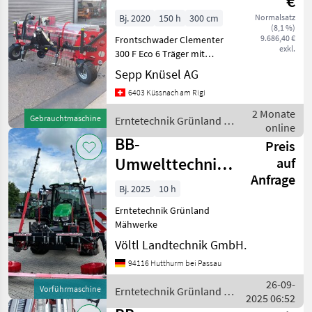
€
Clementer 300 F
Bj. 2020
150 h
300 cm
Normalsatz
(8,1 %)
9.686,40 €
Frontschwader Clementer
exkl.
300 F Eco 6 Träger mit
breiten Zinken für Traktor
Sepp Knüsel AG
1000 U/min links mech
6403 Küssnach am Rigi
Schwadtuch Warntafel V-
Spiegel ab Service
2 Monate
Gebrauchtmaschine
Erntetechnik Grünland /
Erntetechnik Grü
online
BB Umwelttechnik
BB-
Preis
Umwelttechnik
auf
Anfrage
Seco Duplex 850
Bj. 2025
10 h
F
Erntetechnik Grünland
Mähwerke
Völtl Landtechnik GmbH.
94116 Hutthurm bei Passau
26-09-
Vorführmaschine
Erntetechnik Grünland /
2025 06:52
BB Umwelttechnik