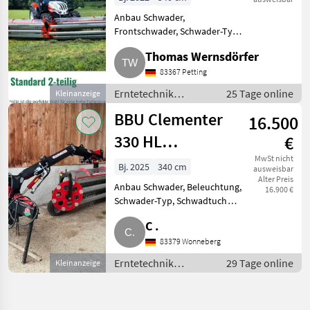
zu verkaufen,
Anbau Schwader,
Frontschwader, Schwader-Typ:
Top
Seitenschwad, Schwadtuch Wir
Thomas Wernsdörfer
verkaufen aufgrund
Generationswechsel einen BBU
83367 Petting
Kammschwader Clementer
Erntetechnik
25 Tage online
Kleinanzeige
550f, Bj. 2022, in Top
Grünland / Schwader
BBU Clementer
16.500
330 HL
€
Heckseitenschwader
MwSt nicht
Bj. 2025
340 cm
ausweisbar
Alter Preis
li.
Anbau Schwader, Beleuchtung,
16.900 €
Schwader-Typ, Schwadtuch
Komfortbedienung, hydr.
C .
Schwadtuch, Silage 6, 6
Zinkenträger, 50 mm
83379 Wonneberg
Zinkenabstand, hydr.
Erntetechnik
29 Tage online
Kleinanzeige
Entlastung, neuwertiger Z
Grünland / Schwader