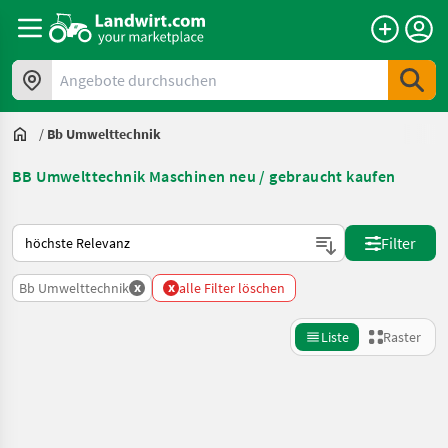
Angebote durchsuchen
/
Bb Umwelttechnik
BB Umwelttechnik Maschinen neu / gebraucht kaufen
So wird auf Landwirt.com sortiert
Filter
x
x
Bb Umwelttechnik
alle Filter löschen
Liste
Raster
Suche