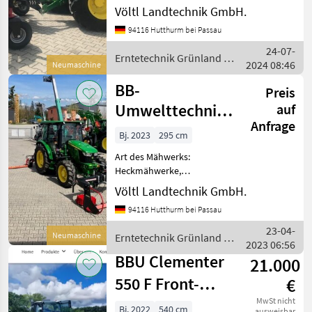
Völtl Landtechnik GmbH.
94116 Hutthurm bei Passau
24-07-
Erntetechnik Grünland /
2024 08:46
Neumaschine
BB Umwelttechnik
BB-
Preis
Umwelttechnik
auf
Anfrage
Seco Duplex 2,95
Bj. 2023
295 cm
H Eco
Art des Mähwerks:
Heckmähwerke,
Breitverteiler,
Völtl Landtechnik GmbH.
Schwadleitblech
94116 Hutthurm bei Passau
Heckseitenmähwerk
Arbeitsbreite 2, 95m ,
23-04-
Neumaschine
Erntetechnik Grünland /
einstellbare
2023 06:56
BB Umwelttechnik
Anfahrsicherung ,
BBU Clementer
21.000
Schneidwerksaushebung
550 F Front-
€
mit 2 Zyl
Kammschwader
MwSt nicht
Bj. 2022
540 cm
ausweisbar