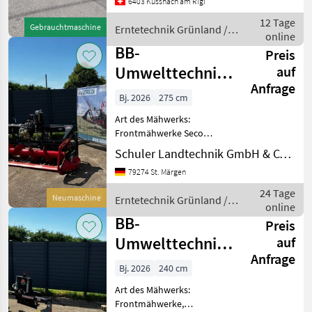
6403 Küssnach am Rigi
Entlastungsfeder
Schwadtuch Tasträder
12 Tage
Gebrauchtmaschine
Erntetechnik Grünland /
Aufsteckpumpe 1000 U/min
online
BB Umwelttechnik
links Traktor Erntetechnik
BB-
Preis
Umwelttechnik
auf
Anfrage
Seco Duplex 275
Bj. 2026
275 cm
F ECO
Art des Mähwerks:
Frontmähwerke Seco
Duplex 275 F ECO mit
Schuler Landtechnik GmbH & CO KG
Schwadzusammenführung
79274 St. Märgen
Hardox Gleitkufen
(Schnitthöhen von 4-20 cm
24 Tage
Neumaschine
Erntetechnik Grünland /
ein Satz frei wählbar) ■
online
BB Umwelttechnik
Weiste-Dreiecks
BB-
Preis
Umwelttechnik
auf
Anfrage
Seco Duplex 240
Bj. 2026
240 cm
F PICO
Art des Mähwerks:
Frontmähwerke,