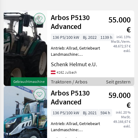
verfeinern
Arbos P5130
55.000
Kategorie
Land
Filter
1
Advanced
€
4
136 PS/100 kW
Bj. 2022
1139 h
inkl. 13%
AKTUELLER
Zurücksetzen
Ergebnisse
MwSt./Verm.
PFAD
48.672,57 €
anzeigen
Antrieb: Allrad, Getriebeart
exkl.
Arbos
Landmaschine:
Lastschaltgetriebe,
Schenk Helmut e.U.
KATEGORIE
Plattform: Kabine,
WÄHLEN
Zapfwellendrehzahl:
4162 Julbach
540/1000,
Traktoren / Arbos
Seit gestern
Gebrauchtmaschine
Landtechnik
4
Höchstgeschwindigkeit in
Arbos P5130
km/h: 40 km/h, Aufladung:
59.000
Turbola
MARKTPLATZ
Advanced
€
Marktplatz
Händlerangebote
Kleinanzeigen
136 PS/100 kW
Bj. 2021
594 h
inkl. 20 %
MwSt.
49.166,67 €
Antrieb: Allrad, Getriebeart
exkl.
Landmaschine:
Lastschaltgetriebe,