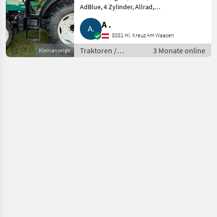
AdBlue, 4 Zylinder, Allrad,
Klima, Heizung, 40 km/h, 12/12
A .
Gang, 2 x dw, Allrad und ZW el.-
hydr. zuschaltbar, Grammer
8081 Hl. Kreuz Am Waasen
Komfortsitz, Radi
Traktoren /
3 Monate online
Kleinanzeige
Standard
Traktoren