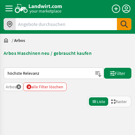
Angebote durchsuchen
/
Arbos
Arbos Maschinen neu / gebraucht kaufen
So wird auf Landwirt.com sortiert
Filter
x
x
Arbos
alle Filter löschen
Liste
Raster
Suche