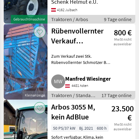
Schenk Helmut e.U.
Plattform: Kabine,
Zapfwellendrehzahl:
4162 Julbach
540/1000,
Traktoren / Arbos
9 Tage online
Gebrauchtmaschine
Höchstgeschwindigkeit in
km/h: 40 km/h, Aufladung:
Rübenvollernter
800 €
Turbola
Verkauf
MwSt nicht
ausweisbar
Schmotzer BK
Zum Verkauf zwei Stk.
450
Rübenvollernter Schmotzer BK
450 mit langem
Entleerungsband, voll
Manfred Wiesinger
funktionsfähig. Preis je Stk..
4481 Asten
Traktoren Standard Traktoren
Traktoren / Standard
17 Tage online
Kleinanzeige
Traktoren
Arbos 3055 M,
23.500
kein AdBlue
€
MwSt nicht
50 PS/37 kW
Bj. 2021
600 h
ausweisbar
Sofort verfügbar, Klima, kein