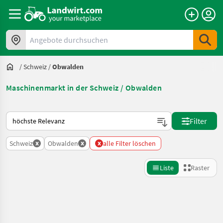
Angebote durchsuchen
/
Schweiz
/
Obwalden
Maschinenmarkt in der Schweiz / Obwalden
So wird auf Landwirt.com sortiert
Filter
x
x
x
Schweiz
Obwalden
alle Filter löschen
Liste
Raster