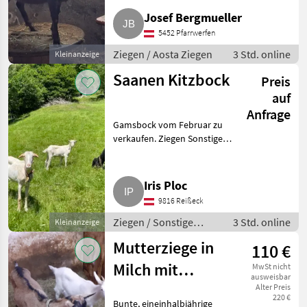
Josef Bergmueller
5452 Pfarrwerfen
Ziegen / Aosta Ziegen
3 Std. online
Kleinanzeige
Saanen Kitzbock
Preis
auf
Anfrage
Gamsbock vom Februar zu
verkaufen. Ziegen Sonstige
Ziegenrassen
Iris Ploc
9816 Reißeck
Ziegen / Sonstige
3 Std. online
Kleinanzeige
Ziegenrassen
Mutterziege in
110 €
Milch mit
MwSt nicht
ausweisbar
weiblichem Kitz,
Alter Preis
220 €
Bunte, eineinhalbjährige