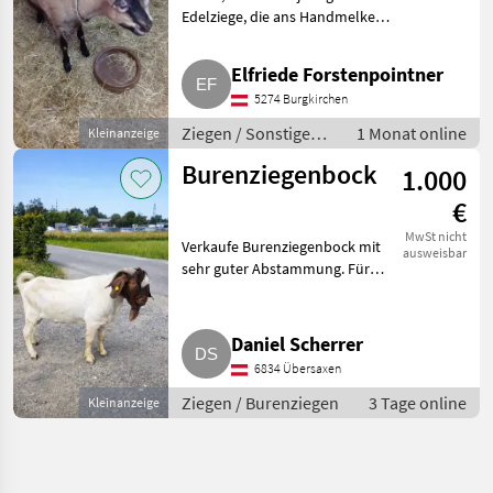
auch einzeln
Edelziege, die ans Handmelken
gewöhnt ist, mit weiblichem
Kitz (11. April 26) an einen
Elfriede Forstenpointner
fürsorglichen Platz abzugeben.
5274 Burgkirchen
Auch einzeln zu verkau
Ziegen / Sonstige
1 Monat online
Kleinanzeige
Ziegenrassen
Burenziegenbock
1.000
€
MwSt nicht
Verkaufe Burenziegenbock mit
ausweisbar
sehr guter Abstammung. Für
weitere Informationen bitte
telefonisch oder über Nachricht
oder E-Mail melden. Ziegen
Daniel Scherrer
Burenziegen
6834 Übersaxen
Ziegen / Burenziegen
3 Tage online
Kleinanzeige