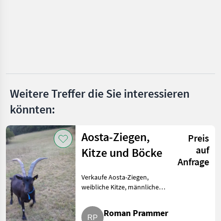
Marktplatz
Händlerangebote
Kleinanzeigen
Weitere Treffer die Sie interessieren
könnten:
Aosta-Ziegen,
Preis
auf
Kitze und Böcke
Anfrage
Verkaufe Aosta-Ziegen,
weibliche Kitze, männliche
Kitze, Jungziegen, Jungböcke,
Böcke und Ziegen in allen
Roman Prammer
Altersgruppen. Nur ernst