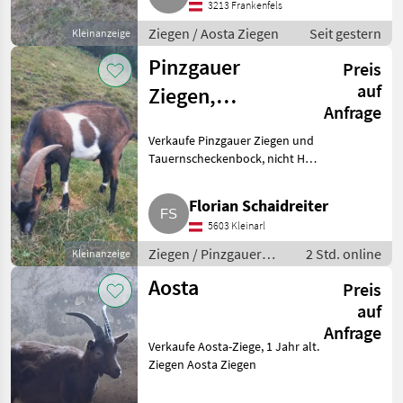
3213 Frankenfels
gemeinte Anfragen bitte. Preise
ab
Ziegen / Aosta Ziegen
Seit gestern
Kleinanzeige
Pinzgauer
Preis
auf
Ziegen,
Anfrage
Tauernschecken
Verkaufe Pinzgauer Ziegen und
Bock
Tauernscheckenbock, nicht HB.
Ziegen geb. 2023 und 2025.
Bock geb. 2024. Auch einzeln zu
Florian Schaidreiter
verkaufen. Ziegen Pinzgauer
5603 Kleinarl
Ziegen
Ziegen / Pinzgauer
2 Std. online
Kleinanzeige
Ziegen
Aosta
Preis
auf
Anfrage
Verkaufe Aosta-Ziege, 1 Jahr alt.
Ziegen Aosta Ziegen