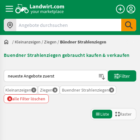
Angebote durchsuchen
/
Kleinanzeigen
/
Ziegen
/
Bündner Strahlenziegen
Buendner Strahlenziegen gebraucht kaufen & verkaufen
So wird auf Landwirt.com sortiert
Filter
x
x
x
Kleinanzeigen
Ziegen
Buendner Strahlenziegen
x
alle Filter löschen
Liste
Raster