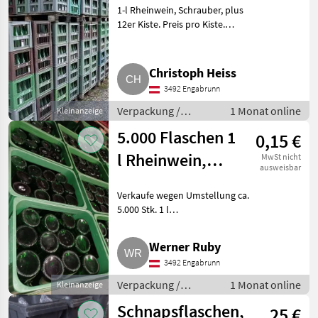
1-l Rheinwein, Schrauber, plus
12er Kiste. Preis pro Kiste.
Verpackung / Aufbewahrung
Flaschen
Christoph Heiss
3492 Engabrunn
Verpackung /
1 Monat online
Kleinanzeige
Aufbewahrung /
5.000 Flaschen 1
0,15 €
Flaschen
l Rheinwein,
MwSt nicht
ausweisbar
teilweise
Verkaufe wegen Umstellung ca.
gewaschen
5.000 Stk. 1 l
Rheinweinflaschen,
Kronenkorkflaschen (Kapsel),
Werner Ruby
Stk. = 15 Cent. Ca. 2.500
3492 Engabrunn
Flaschen sind vorgewaschen
und ohne Etikette.
Verpackung /
1 Monat online
Kleinanzeige
Aufbewahrung /
Schnapsflaschen,
25 €
Flaschen