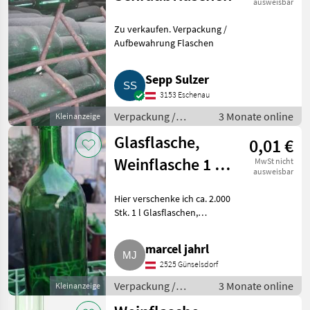
ausweisbar
Zu verkaufen. Verpackung /
Aufbewahrung Flaschen
Sepp Sulzer
3153 Eschenau
Verpackung /
3 Monate online
Kleinanzeige
Aufbewahrung /
Glasflasche,
0,01 €
Flaschen
Weinflasche 1 l
MwSt nicht
ausweisbar
Bandmündung
Hier verschenke ich ca. 2.000
Stk. 1 l Glasflaschen,
Weinflasche in der Farbe Grün.
Flaschenmündung:
marcel jahrl
Bandmündung. Verpackung /
2525 Günselsdorf
Aufbewahrung Flaschen
Verpackung /
3 Monate online
Kleinanzeige
Aufbewahrung /