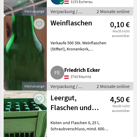
3153 Eschenau
Verpackung /
2 Monate online
Kleinanzeige
Aufbewahrung /
Weinflaschen
0,10 €
Flaschen
MwSt nicht
ausweisbar
Verkaufe 500 Stk. Weinflaschen
(Stifterl), Kronenkork,
gebraucht, teilweise
gewaschen, inkl. Kisten.
Teilmenge möglich. Verpackung
Friedrich Ecker
/ Aufbewahrung Flaschen
3743 Röschitz
Verpackung /
2 Monate online
Kleinanzeige
Aufbewahrung /
Leergut,
4,50 €
Flaschen
Flaschen und
MwSt nicht
ausweisbar
Kiste
Kisten und Flaschen 0, 25 l,
Schraubverschluss, mind. 600
Kisten, Preis pro Kiste.