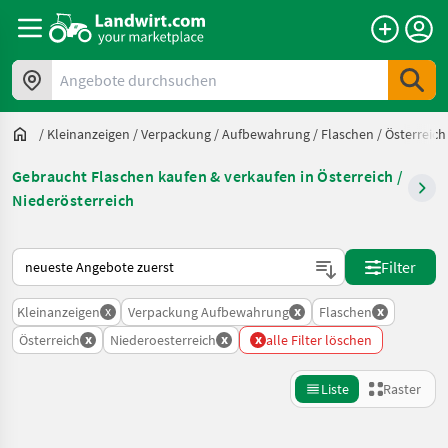
Angebote durchsuchen
/
Kleinanzeigen
/
Verpackung / Aufbewahrung
/
Flaschen
/
Österreich
Gebraucht Flaschen kaufen & verkaufen in Österreich /
Niederösterreich
So wird auf Landwirt.com sortiert
Filter
x
x
x
Kleinanzeigen
Verpackung Aufbewahrung
Flaschen
x
x
x
Österreich
Niederoesterreich
alle Filter löschen
Liste
Raster