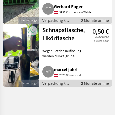
Verpackung / Aufbewahrung
Gerhard Fuger
Flaschen
3932 Kirchberg am Walde
Verpackung /
2 Monate online
Kleinanzeige
Aufbewahrung /
Schnapsflasche,
0,50 €
Flaschen
Likörflasche
MwSt nicht
ausweisbar
Wegen Betriebsauflösung
werden dunkelgrüne
Schnapsflaschen mit 500 ml
Fassungsvermögen verkauft.
marcel jahrl
Über 60 Flaschen. Verpackung /
2525 Günselsdorf
Aufbewahrung Flaschen
Verpackung /
2 Monate online
Kleinanzeige
Aufbewahrung /
Flaschen