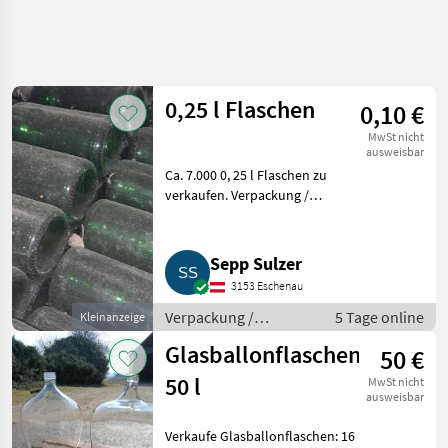
Suche
verfeinern
0,25 l Flaschen
0,10 €
Kategorie
Land
Filter
4
2
MwSt nicht
ausweisbar
16
Ca. 7.000 0, 25 l Flaschen zu
AKTUELLER
Zurücksetzen
Ergebnisse
PFAD
verkaufen. Verpackung /
anzeigen
Aufbewahrung Flaschen
Sonstiges
Verpackung
Sepp Sulzer
Aufbewahrung
3153 Eschenau
Flaschen
Verpackung /
5 Tage online
Kleinanzeige
Aufbewahrung /
KATEGORIE
Glasballonflaschen
50 €
WÄHLEN
Flaschen
50 l
MwSt nicht
Flaschen
16
ausweisbar
Verkaufe Glasballonflaschen: 16
MARKTPLATZ