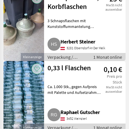
Korbflaschen
MwSt nicht
ausweisbar
3 Schnapsflaschen mit
Kunststoffummantelung
abzugeben. 1x 25 l, € 25, -, Euro,
2x 34 l, a' € 35, -, Euro. Bei
Herbert Steiner
Gesamtabnahme € 70, -, Euro.
3281 Oberndorf An Der Melk
Waren nur einmal mit Schnaps
Verpackung /
1 Monat online
Kleinanzeige
Aufbewahrung /
0,33 l Flaschen
0,10 €
Flaschen
Preis pro
Stück
Ca. 1.000 Stk., gegen Aufpreis
MwSt nicht
ausweisbar
mit Palette und Aufsetzrahmen.
Verpackung / Aufbewahrung
Flaschen
Raphael Gutscher
3452 Weinzierl
Verpackung /
1 Monat online
Kleinanzeige