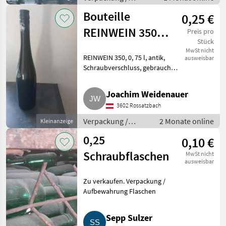
Aufbewahrung /
Bouteille
0,25 €
Flaschen
REINWEIN 350
Preis pro
Stück
0,75 l
MwSt nicht
REINWEIN 350, 0, 75 l, antik,
ausweisbar
Schraubverschluss, gebraucht.
Verpackung / Aufbewahrung
Flaschen
Joachim Weidenauer
3602 Rossatzbach
Verpackung /
2 Monate online
Kleinanzeige
Aufbewahrung /
0,25
0,10 €
Flaschen
Schraubflaschen
MwSt nicht
ausweisbar
Zu verkaufen. Verpackung /
Aufbewahrung Flaschen
Sepp Sulzer