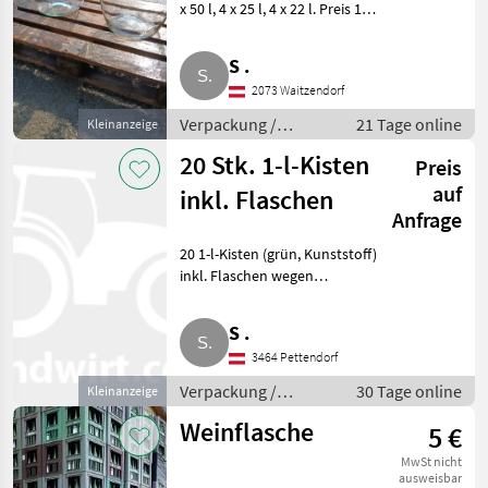
x 50 l, 4 x 25 l, 4 x 22 l. Preis 1
Euro pro Liter. Verpackung /
Marktplatz
Händlerangebote
Kleinanzeigen
Aufbewahrung Flaschen
S .
2073 Waitzendorf
Verpackung /
21 Tage online
Kleinanzeige
Aufbewahrung /
20 Stk. 1-l-Kisten
Preis
Flaschen
auf
inkl. Flaschen
Anfrage
20 1-l-Kisten (grün, Kunststoff)
inkl. Flaschen wegen
Betriebsaufgabe zu verkaufen.
Verpackung / Aufbewahrung
S .
Flaschen
3464 Pettendorf
Verpackung /
30 Tage online
Kleinanzeige
Aufbewahrung /
Weinflasche
5 €
Flaschen
MwSt nicht
ausweisbar