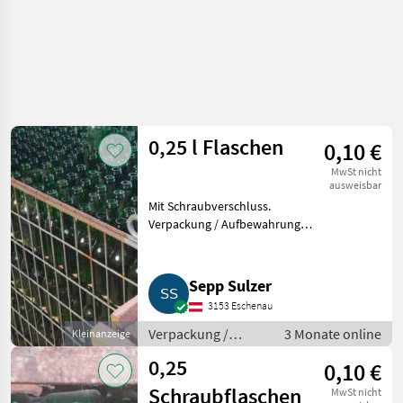
0,25 l Flaschen
0,10 €
MwSt nicht
ausweisbar
Mit Schraubverschluss.
Verpackung / Aufbewahrung
Flaschen
Sepp Sulzer
3153 Eschenau
Verpackung /
3 Monate online
Kleinanzeige
Aufbewahrung /
0,25
0,10 €
Flaschen
Schraubflaschen
MwSt nicht